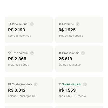
📋 Piso salarial
📊 Mediana
i
i
R$ 2.199
R$ 1.925
acordos coletivos
50% acima / abaixo
🏆 Teto salarial
👥 Profissionais
i
i
R$ 2.365
25.619
maiores salários
últimos 12 meses
🏢 Custo empresa
💵
Salário líquido
i
i
R$ 3.312
R$ 1.559
salário + encargos CLT
após INSS + IR médio