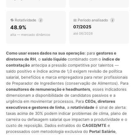
🔁 Rotatividade
📅 Período analisado
i
i
07/2025
48.9%
até 06/2026
alta — mercado dinâmico
Como usar esses dados na sua operação:
para
gestores e
diretores de RH
, o
saldo líquido
combinado com o
índice de
contratação
antecipa a pressão competitiva por talentos —
saldo positivo e índice acima de 1,0 exigem revisão de política
salarial, benefícios e marca empregadora para reter profissionais
de Preparador de Ingredientes (conservação de Alimentos). Para
consultores de remuneração e headhunters
, esses indicadores
dimensionam a disponibilidade de candidatos passivos e a
urgência em movimentar processos. Para
CEOs, diretores
executivos e gestores de linha
, a
rotatividade
é sinal de alerta:
taxas acima de 30% podem indicar problemas de clima, plano de
carreira ou defasagem salarial que impactam a produtividade e o
custo de reposição. Dados extraídos do
CAGED/MTE
e
processados com metodologia exclusiva do
Portal Salário
,