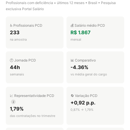
Profissionais com deficiência • últimos 12 meses • Brasil • Pesquisa
exclusiva Portal Salário
♿ Profissionais PCD
💰 Salário médio PCD
233
R$ 1.867
na amostra
mensal
🕐 Jornada PCD
📊 Comparativo
44h
-4.36%
semanais
vs média geral do cargo
📈 Representatividade PCD
🔄 Variação PCD
+0,92 p.p.
i
1,79%
0,87% → 1,79%
das contratações no trimestre