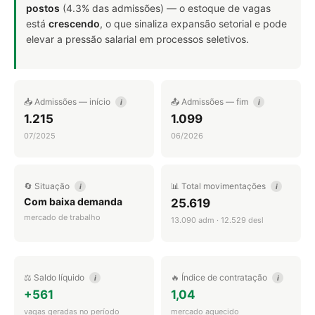
postos
(4.3% das admissões) — o estoque de vagas
está
crescendo
, o que sinaliza expansão setorial e pode
elevar a pressão salarial em processos seletivos.
📥 Admissões — início
📤 Admissões — fim
i
i
1.215
1.099
07/2025
06/2026
🔄 Situação
📊 Total movimentações
i
i
Com baixa demanda
25.619
mercado de trabalho
13.090 adm · 12.529 desl
⚖️ Saldo líquido
🔥 Índice de contratação
i
i
+561
1,04
vagas geradas no período
mercado aquecido