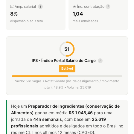
📈 Amp. salarial
🔥 Índ. contratação
i
i
8%
1,04
dispersão piso→teto
mais admissões
51
IPS - Índice Portal Salário do Cargo
i
Estável
Saldo: 561 vagas • Rotatividade (int. de desligamento / movimento
total): 48,9% • Volume: 25.619
Hoje um
Preparador de Ingredientes (conservação de
Alimentos)
ganha em média
R$ 1.948,46
para uma
jornada de
44h semanais
, com base em
25.619
profissionais
admitidos e desligados em todo o Brasil no
regime CLT nos últimos 12 meses (CAGED).