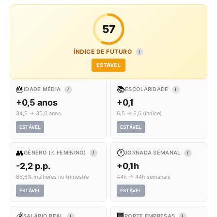
57
ÍNDICE DE FUTURO
I
ESTÁVEL
🎂
📚
IDADE MÉDIA
ESCOLARIDADE
I
I
+0,5 anos
+0,1
34,5 → 35,0 anos
6,5 → 6,6 (índice)
ESTÁVEL
ESTÁVEL
👥
🕐
GÊNERO (% FEMININO)
JORNADA SEMANAL
I
I
-2,2 p.p.
+0,1h
66,6% mulheres no trimestre
44h → 44h semanais
ESTÁVEL
ESTÁVEL
💰
🏢
SALÁRIO REAL
PORTE EMPRESAS
I
I