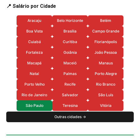
📍 Salário por Cidade
Aracaju
Belo Horizonte
Belém
Boa Vista
Brasília
Campo Grande
Cuiabá
Curitiba
Florianópolis
Fortaleza
Goiânia
João Pessoa
Macapá
Maceió
Manaus
Natal
Palmas
Porto Alegre
Porto Velho
Recife
Rio Branco
Rio de Janeiro
Salvador
São Luís
São Paulo
Teresina
Vitória
Outras cidades →