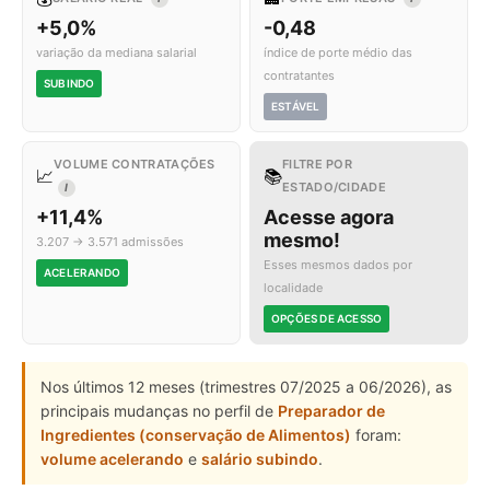
+5,0%
-0,48
variação da mediana salarial
índice de porte médio das
contratantes
SUBINDO
ESTÁVEL
VOLUME CONTRATAÇÕES
FILTRE POR
📈
📚
ESTADO/CIDADE
I
+11,4%
Acesse agora
mesmo!
3.207 → 3.571 admissões
Esses mesmos dados por
ACELERANDO
localidade
OPÇÕES DE ACESSO
Nos últimos 12 meses (trimestres 07/2025 a 06/2026), as
principais mudanças no perfil de
Preparador de
Ingredientes (conservação de Alimentos)
foram:
volume acelerando
e
salário subindo
.