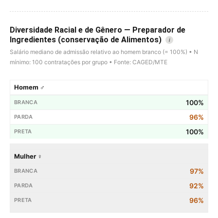
Diversidade Racial e de Gênero — Preparador de
Ingredientes (conservação de Alimentos)
i
Salário mediano de admissão relativo ao homem branco (= 100%) • N
mínimo: 100 contratações por grupo • Fonte: CAGED/MTE
Homem ♂
100%
96%
100%
Mulher ♀
97%
92%
96%