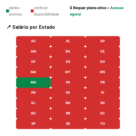
dados
verificar
🔒
Requer plano ativo
•
Acesse
prontos
disponibilidade
agora!
📍 Salário por Estado
AC
AL
AP
AM
BA
CE
DF
ES
GO
MA
MT
MS
MG
PA
PB
PR
PE
PI
RJ
RN
RS
RO
RR
SC
SP
SE
TO