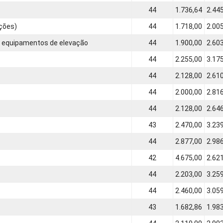
44
1.736,64
2.44
ções)
44
1.718,00
2.00
e equipamentos de elevação
44
1.900,00
2.60
44
2.255,00
3.17
44
2.128,00
2.61
44
2.000,00
2.81
44
2.128,00
2.64
43
2.470,00
3.23
44
2.877,00
2.98
42
4.675,00
2.62
44
2.203,00
3.25
44
2.460,00
3.05
43
1.682,86
1.98