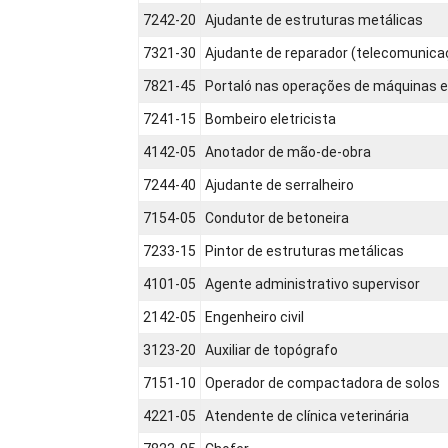
7242-20
Ajudante de estruturas metálicas
7321-30
Ajudante de reparador (telecomunica
7821-45
Portaló nas operações de máquinas 
7241-15
Bombeiro eletricista
4142-05
Anotador de mão-de-obra
7244-40
Ajudante de serralheiro
7154-05
Condutor de betoneira
7233-15
Pintor de estruturas metálicas
4101-05
Agente administrativo supervisor
2142-05
Engenheiro civil
3123-20
Auxiliar de topógrafo
7151-10
Operador de compactadora de solos
4221-05
Atendente de clínica veterinária