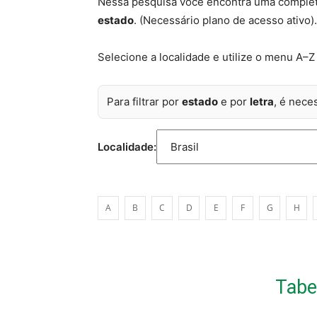
Nessa pesquisa você encontra uma comple
estado
. (Necessário plano de acesso ativo)
Selecione a localidade e utilize o menu A–Z p
Para filtrar por
estado
e por
letra
, é nece
Localidade:
A
B
C
D
E
F
G
H
Tabel