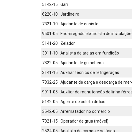
5142-15
Gari
6220-10
Jardineiro
7321-10
Ajudante de cabista
9501-05
Encarregado eletricista de instalaçõe
5141-20
Zelador
3011-10
Analista de areias em fundição
7822-05
Ajudante de guincheiro
3141-15
Auxiliar técnico de refrigeração
7832-25
Ajudante de carga e descarga de mer
9911-05
Auxiliar de manutenção de linha férre
5142-05
Agente de coleta de lixo
3542-05
Arrematador, no comércio
7821-15
Operador de grua (móvel)
2524-05
Analista de cargos e salários