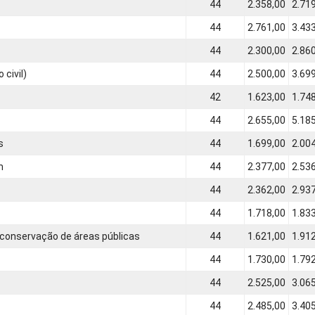
44
2.358,00
2.71
44
2.761,00
3.43
44
2.300,00
2.86
civil)
44
2.500,00
3.69
42
1.623,00
1.74
44
2.655,00
5.18
s
44
1.699,00
2.00
m
44
2.377,00
2.53
44
2.362,00
2.93
44
1.718,00
1.83
 conservação de áreas públicas
44
1.621,00
1.91
44
1.730,00
1.79
44
2.525,00
3.06
44
2.485,00
3.40