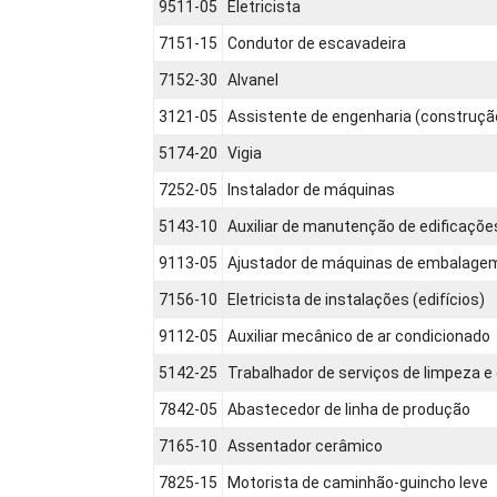
9511-05
Eletricista
7151-15
Condutor de escavadeira
7152-30
Alvanel
3121-05
Assistente de engenharia (construção 
5174-20
Vigia
7252-05
Instalador de máquinas
5143-10
Auxiliar de manutenção de edificaçõe
9113-05
Ajustador de máquinas de embalage
7156-10
Eletricista de instalações (edifícios)
9112-05
Auxiliar mecânico de ar condicionado
5142-25
Trabalhador de serviços de limpeza e
7842-05
Abastecedor de linha de produção
7165-10
Assentador cerâmico
7825-15
Motorista de caminhão-guincho leve