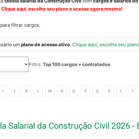
ta
tabela salarial da Construção Civil
com
cargos e salários do
.
Clique aqui, escolha seu plano e acesse agora mesmo!
ara filtrar cargos.
ssário um
plano de acesso ativo
.
Clique aqui, escolha seu pla
Filtro:
Top 100 cargos + contratados
I
J
K
L
M
N
O
P
Q
R
S
T
a Salarial da Construção Civil 2026 - 