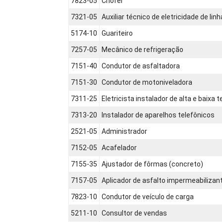
7823-05
Chofer
7321-05
Auxiliar técnico de eletricidade de li
5174-10
Guariteiro
7257-05
Mecânico de refrigeração
7151-40
Condutor de asfaltadora
7151-30
Condutor de motoniveladora
7311-25
Eletricista instalador de alta e baixa 
7313-20
Instalador de aparelhos telefônicos
2521-05
Administrador
7152-05
Acafelador
7155-35
Ajustador de fôrmas (concreto)
7157-05
Aplicador de asfalto impermeabilizan
7823-10
Condutor de veículo de carga
5211-10
Consultor de vendas