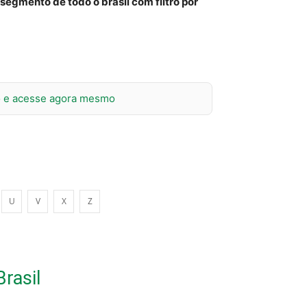
 segmento de todo o brasil com filtro por
no e acesse agora mesmo
U
V
X
Z
Brasil