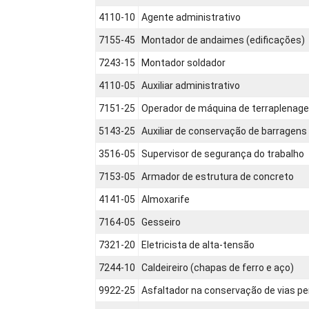
4110-10
Agente administrativo
7155-45
Montador de andaimes (edificações)
7243-15
Montador soldador
4110-05
Auxiliar administrativo
7151-25
Operador de máquina de terraplenag
5143-25
Auxiliar de conservação de barragens
3516-05
Supervisor de segurança do trabalho
7153-05
Armador de estrutura de concreto
4141-05
Almoxarife
7164-05
Gesseiro
7321-20
Eletricista de alta-tensão
7244-10
Caldeireiro (chapas de ferro e aço)
9922-25
Asfaltador na conservação de vias pe