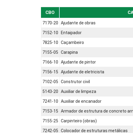
CBO
C
7170-20
Ajudante de obras
7152-10
Entaipador
7825-10
Caçambeiro
7155-05
Carapina
7166-10
Ajudante de pintor
7156-15
Ajudante de eletricista
7102-05
Construtor civil
5143-20
Auxiliar de limpeza
7241-10
Auxiliar de encanador
7153-15
Armador de estrutura de concreto a
7155-25
Carpinteiro (obras)
7242-05
Colocador de estruturas metálicas