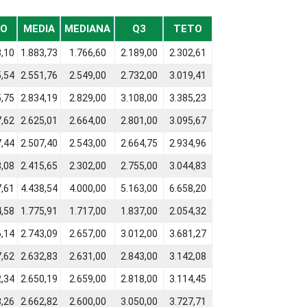
SO
MEDIA
MEDIANA
Q3
TETO
3,10
1.883,73
1.766,60
2.189,00
2.302,61
5,54
2.551,76
2.549,00
2.732,00
3.019,41
5,75
2.834,19
2.829,00
3.108,00
3.385,23
7,62
2.625,01
2.664,00
2.801,00
3.095,67
7,44
2.507,40
2.543,00
2.664,75
2.934,96
3,08
2.415,65
2.302,00
2.755,00
3.044,83
7,61
4.438,54
4.000,00
5.163,00
6.658,20
4,58
1.775,91
1.717,00
1.837,00
2.054,32
6,14
2.743,09
2.657,00
3.012,00
3.681,27
7,62
2.632,83
2.631,00
2.843,00
3.142,08
2,34
2.650,19
2.659,00
2.818,00
3.114,45
8,26
2.662,82
2.600,00
3.050,00
3.727,71