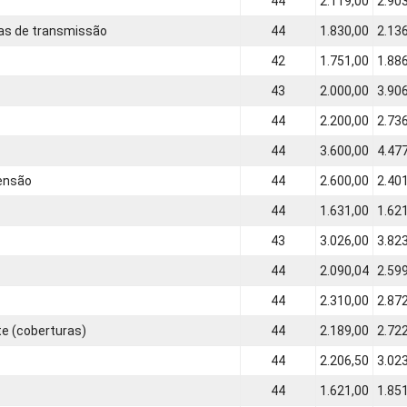
44
2.119,00
2.90
nhas de transmissão
44
1.830,00
2.13
42
1.751,00
1.88
43
2.000,00
3.90
44
2.200,00
2.73
44
3.600,00
4.47
tensão
44
2.600,00
2.40
44
1.631,00
1.62
43
3.026,00
3.82
44
2.090,04
2.59
44
2.310,00
2.87
te (coberturas)
44
2.189,00
2.72
44
2.206,50
3.02
44
1.621,00
1.85