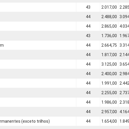
43
2.017,00
2.28
44
2.488,00
3.09
44
2.865,00
4.03
43
1.736,00
1.96
em
44
2.664,75
3.31
44
1.817,00
2.14
44
3.125,00
3.65
44
2.400,00
2.98
44
1.991,00
2.44
44
2.255,00
2.73
44
1.986,00
2.31
44
2.957,00
4.16
rmanentes (exceto trilhos)
44
1.654,00
1.84