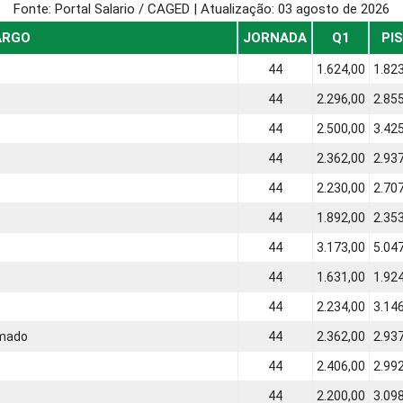
Fonte: Portal Salario / CAGED | Atualização:
03 agosto de 2026
ARGO
JORNADA
Q1
PI
44
1.624,00
1.82
44
2.296,00
2.85
44
2.500,00
3.42
44
2.362,00
2.93
44
2.230,00
2.70
44
1.892,00
2.35
44
3.173,00
5.04
44
1.631,00
1.92
44
2.234,00
3.14
rmado
44
2.362,00
2.93
44
2.406,00
2.99
44
2.200,00
3.09