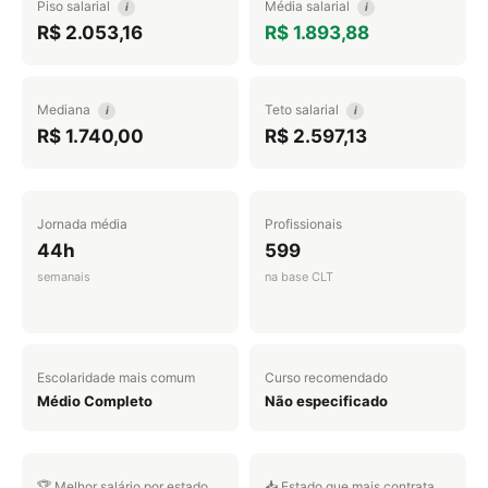
Piso salarial
Média salarial
i
i
R$ 2.053,16
R$ 1.893,88
Mediana
Teto salarial
i
i
R$ 1.740,00
R$ 2.597,13
Jornada média
Profissionais
44h
599
semanais
na base CLT
Escolaridade mais comum
Curso recomendado
Médio Completo
Não especificado
🏆 Melhor salário por estado
📥 Estado que mais contrata