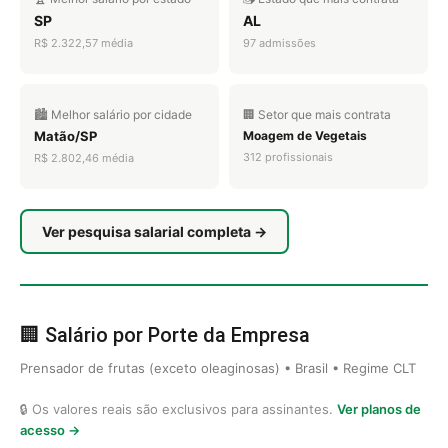
SP
AL
R$ 2.322,57 média
97 admissões
🏙️ Melhor salário por cidade
🏢 Setor que mais contrata
Matão/SP
Moagem de Vegetais
312 profissionais
R$ 2.802,46 média
Ver pesquisa salarial completa →
🏢 Salário por Porte da Empresa
Prensador de frutas (exceto oleaginosas) • Brasil • Regime CLT
🔒 Os valores reais são exclusivos para assinantes.
Ver planos de
acesso →