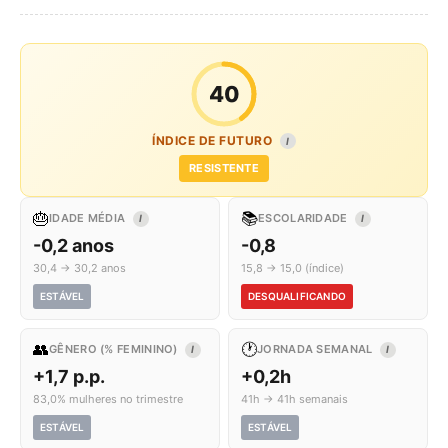
40
ÍNDICE DE FUTURO
I
RESISTENTE
🎂
📚
IDADE MÉDIA
ESCOLARIDADE
I
I
-0,2 anos
-0,8
30,4 → 30,2 anos
15,8 → 15,0 (índice)
ESTÁVEL
DESQUALIFICANDO
👥
🕐
GÊNERO (% FEMININO)
JORNADA SEMANAL
I
I
+1,7 p.p.
+0,2h
83,0% mulheres no trimestre
41h → 41h semanais
ESTÁVEL
ESTÁVEL