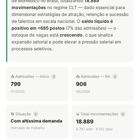
de Biomédico no Brasil, totalizando
18.889
movimentações
no regime CLT — dado essencial para
dimensionar estratégias de atração, retenção e sucessão
de talentos em escala nacional. O
saldo líquido é
positivo em +685 postos
(7% das admissões) — o
estoque de vagas está
crescendo
, o que sinaliza
expansão setorial e pode elevar a pressão salarial em
processos seletivos.
📥 Admissões — início
📤 Admissões — fim
i
i
799
906
07/2025
06/2026
🔄 Situação
📊 Total movimentações
i
i
Com altíssima demanda
18.889
mercado de trabalho
9.787 adm · 9.102 desl