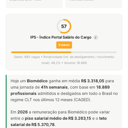
57
IPS - Índice Portal Salário do Cargo
i
Estável
Saldo: 685 vagas • Rotatividade (int. de desligamento / movimento
total): 48,2% • Volume: 18.889
Hoje um
Biomédico
ganha em média
R$ 3.318,05
para
uma jornada de
41h semanais
, com base em
18.889
profissionais
admitidos e desligados em todo o Brasil no
regime CLT nos últimos 12 meses (CAGED).
Em
2026
a remuneração para Biomédico pode variar
entre o
piso salarial médio de R$ 3.263,15
e o
teto
salarial de R$ 5.370,78
.