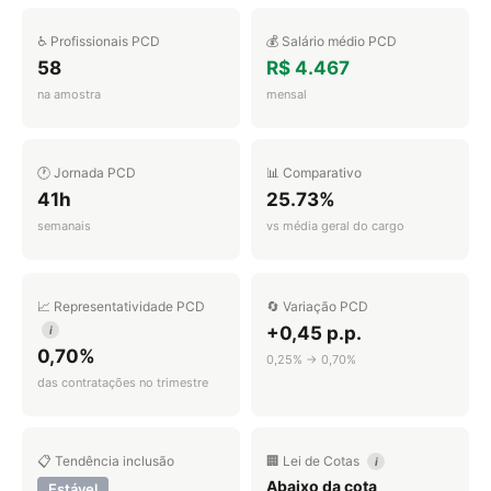
♿ Profissionais PCD
💰 Salário médio PCD
58
R$ 4.467
na amostra
mensal
🕐 Jornada PCD
📊 Comparativo
41h
25.73%
semanais
vs média geral do cargo
📈 Representatividade PCD
🔄 Variação PCD
+0,45 p.p.
i
0,70%
0,25% → 0,70%
das contratações no trimestre
📋 Tendência inclusão
🏢 Lei de Cotas
i
Abaixo da cota
Estável