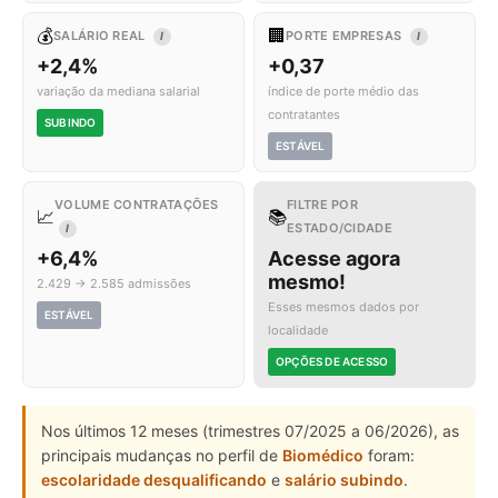
💰
🏢
SALÁRIO REAL
PORTE EMPRESAS
I
I
+2,4%
+0,37
variação da mediana salarial
índice de porte médio das
contratantes
SUBINDO
ESTÁVEL
VOLUME CONTRATAÇÕES
FILTRE POR
📈
📚
ESTADO/CIDADE
I
+6,4%
Acesse agora
mesmo!
2.429 → 2.585 admissões
Esses mesmos dados por
ESTÁVEL
localidade
OPÇÕES DE ACESSO
Nos últimos 12 meses (trimestres 07/2025 a 06/2026), as
principais mudanças no perfil de
Biomédico
foram:
escolaridade desqualificando
e
salário subindo
.