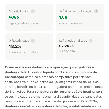
⚖️ Saldo líquido
🔥 Índice de contratação
i
i
+685
1,08
vagas geradas no período
mercado aquecido
🔁 Rotatividade
📅 Período analisado
i
i
07/2025
48.2%
até 06/2026
alta — mercado dinâmico
Como usar esses dados na sua operação:
para
gestores e
diretores de RH
, o
saldo líquido
combinado com o
índice de
contratação
antecipa a pressão competitiva por talentos —
saldo positivo e índice acima de 1,0 exigem revisão de política
salarial, benefícios e marca empregadora para reter profissionais
de Biomédico. Para
consultores de remuneração e headhunters
,
esses indicadores dimensionam a disponibilidade de candidatos
passivos e a urgência em movimentar processos. Para
CEOs,
diretores executivos e gestores de linha
, a
rotatividade
é sinal