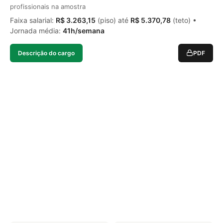
profissionais na amostra
Faixa salarial:
R$ 3.263,15
(piso) até
R$ 5.370,78
(teto) •
Jornada média:
41h/semana
Descrição do cargo
PDF