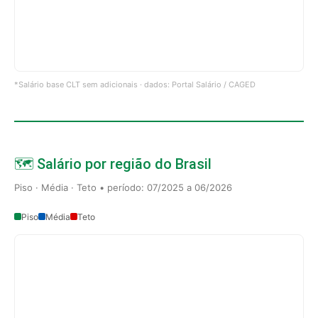
*Salário base CLT sem adicionais · dados: Portal Salário / CAGED
🗺️ Salário por região do Brasil
Piso · Média · Teto • período: 07/2025 a 06/2026
Piso
Média
Teto