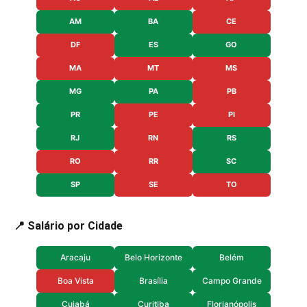
AM
BA
CE
DF
ES
GO
MA
MT
MS
MG
PA
PB
PR
PE
PI
RJ
RN
RS
RO
RR
SC
SP
SE
TO
📍 Salário por Cidade
Aracaju
Belo Horizonte
Belém
Boa Vista
Brasília
Campo Grande
Cuiabá
Curitiba
Florianópolis