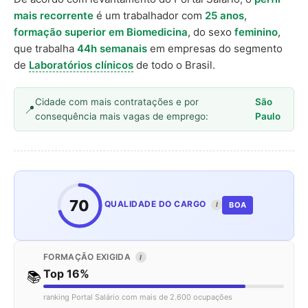
mais recorrente
é um trabalhador com
25 anos
,
formação superior em Biomedicina
, do sexo
feminino
,
que trabalha
44h semanais
em empresas do segmento
de
Laboratórios clínicos
de todo o Brasil.
Cidade com mais contratações e por
São
consequência mais vagas de emprego:
Paulo
70
QUALIDADE DO CARGO
BOA
I
FORMAÇÃO EXIGIDA
I
Top 16%
📚
ranking Portal Salário com mais de 2.600 ocupações