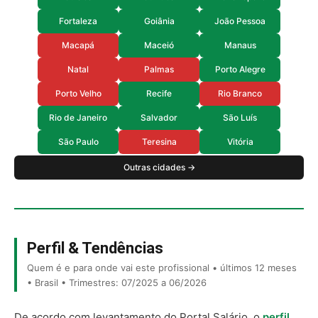
Fortaleza
Goiânia
João Pessoa
Macapá
Maceió
Manaus
Natal
Palmas
Porto Alegre
Porto Velho
Recife
Rio Branco
Rio de Janeiro
Salvador
São Luís
São Paulo
Teresina
Vitória
Outras cidades →
Perfil & Tendências
Quem é e para onde vai este profissional • últimos 12 meses
• Brasil • Trimestres: 07/2025 a 06/2026
De acordo com levantamento do Portal Salário, o
perfil