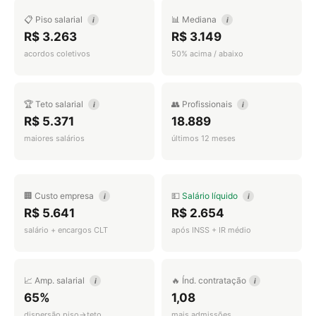
📋 Piso salarial
📊 Mediana
i
i
R$ 3.263
R$ 3.149
acordos coletivos
50% acima / abaixo
🏆 Teto salarial
👥 Profissionais
i
i
R$ 5.371
18.889
maiores salários
últimos 12 meses
🏢 Custo empresa
💵
Salário líquido
i
i
R$ 5.641
R$ 2.654
salário + encargos CLT
após INSS + IR médio
📈 Amp. salarial
🔥 Índ. contratação
i
i
65%
1,08
dispersão piso→teto
mais admissões