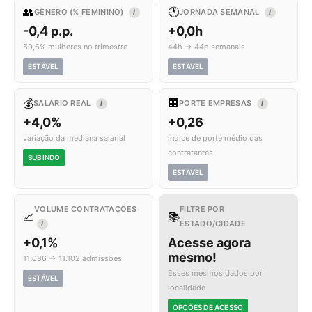
👥
🕐
GÊNERO (% FEMININO)
JORNADA SEMANAL
I
I
-0,4 p.p.
+0,0h
50,6% mulheres no trimestre
44h → 44h semanais
ESTÁVEL
ESTÁVEL
💰
🏢
SALÁRIO REAL
PORTE EMPRESAS
I
I
+4,0%
+0,26
variação da mediana salarial
índice de porte médio das
contratantes
SUBINDO
ESTÁVEL
VOLUME CONTRATAÇÕES
FILTRE POR
📈
📚
ESTADO/CIDADE
I
+0,1%
Acesse agora
mesmo!
11.086 → 11.102 admissões
Esses mesmos dados por
ESTÁVEL
localidade
OPÇÕES DE ACESSO