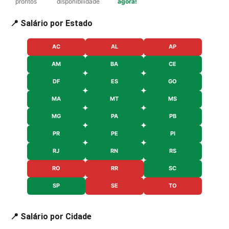
prontos
disponibilidade
agora!
📍 Salário por Estado
AC
AL
AP
AM
BA
CE
DF
ES
GO
MA
MT
MS
MG
PA
PB
PR
PE
PI
RJ
RN
RS
RO
RR
SC
SP
SE
TO
📍 Salário por Cidade