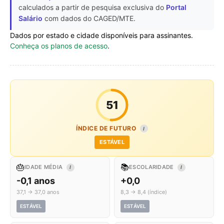
calculados a partir de pesquisa exclusiva do
Portal
Salário
com dados do CAGED/MTE.
Dados por estado e cidade disponíveis para assinantes.
Conheça os planos de acesso
.
51
ÍNDICE DE FUTURO
I
ESTÁVEL
🎂
📚
IDADE MÉDIA
ESCOLARIDADE
I
I
-0,1 anos
+0,0
37,1 → 37,0 anos
8,3 → 8,4 (índice)
ESTÁVEL
ESTÁVEL