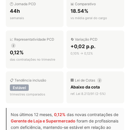
🕐 Jornada PCD
📊 Comparativo
44h
18.54%
semanais
vs média geral do cargo
📈 Representatividade PCD
🔄 Variação PCD
+0,02 p.p.
i
0,12%
0,10% → 0,12%
das contratações no trimestre
📋 Tendência inclusão
🏢 Lei de Cotas
i
Abaixo da cota
Estável
ref. Lei 8.213/91 (2-5%)
trimestres comparados
Nos últimos 12 meses,
0,12%
das novas contratações de
Gerente de Loja e Supermercado
foram de profissionais
com deficiência, mantendo-se estável em relação ao