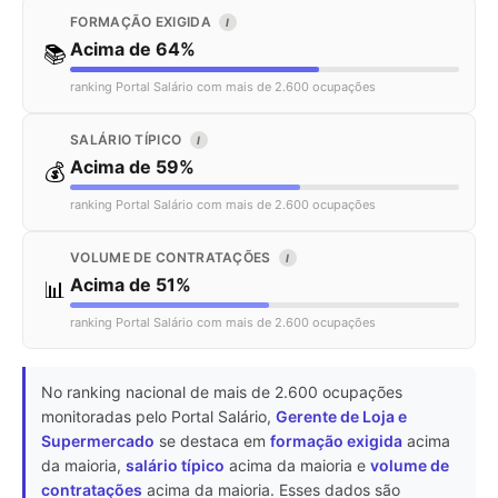
FORMAÇÃO EXIGIDA
I
Acima de 64%
📚
ranking Portal Salário com mais de 2.600 ocupações
SALÁRIO TÍPICO
I
Acima de 59%
💰
ranking Portal Salário com mais de 2.600 ocupações
VOLUME DE CONTRATAÇÕES
I
Acima de 51%
📊
ranking Portal Salário com mais de 2.600 ocupações
No ranking nacional de mais de 2.600 ocupações
monitoradas pelo Portal Salário,
Gerente de Loja e
Supermercado
se destaca em
formação exigida
acima
da maioria,
salário típico
acima da maioria e
volume de
contratações
acima da maioria. Esses dados são