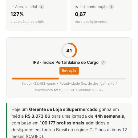
📈 Amp. salarial
🔥 Índ. contratação
i
i
127%
0,67
dispersão piso→teto
mais desligamentos
41
IPS - Índice Portal Salário do Cargo
i
Retração
Saldo: -21.463 vagas • Rotatividade (int. de desligamento /
movimento total): 59,8% • Volume: 109.177
Hoje um
Gerente de Loja e Supermercado
ganha em
média
R$ 3.073,66
para uma jornada de
44h semanais
,
com base em
109.177 profissionais
admitidos e
desligados em todo o Brasil no regime CLT nos últimos 12
meses (CAGED).