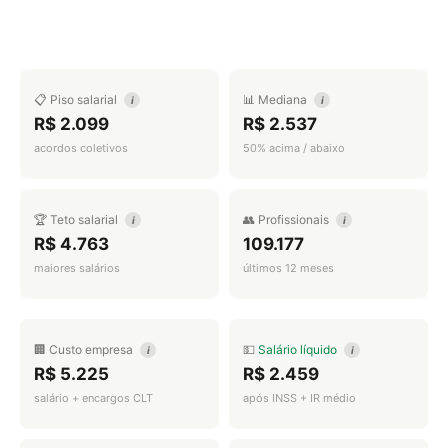
📋 Piso salarial
📊 Mediana
i
i
R$ 2.099
R$ 2.537
acordos coletivos
50% acima / abaixo
🏆 Teto salarial
👥 Profissionais
i
i
R$ 4.763
109.177
maiores salários
últimos 12 meses
🏢 Custo empresa
💵
Salário líquido
i
i
R$ 5.225
R$ 2.459
salário + encargos CLT
após INSS + IR médio