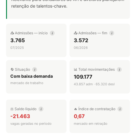
retenção de talentos-chave.
📥 Admissões — início
📤 Admissões — fim
i
i
3.765
3.572
07/2025
06/2026
🔄 Situação
📊 Total movimentações
i
i
Com baixa demanda
109.177
mercado de trabalho
43.857 adm · 65.320 desl
⚖️ Saldo líquido
🔥 Índice de contratação
i
i
-21.463
0,67
vagas geradas no período
mercado em retração