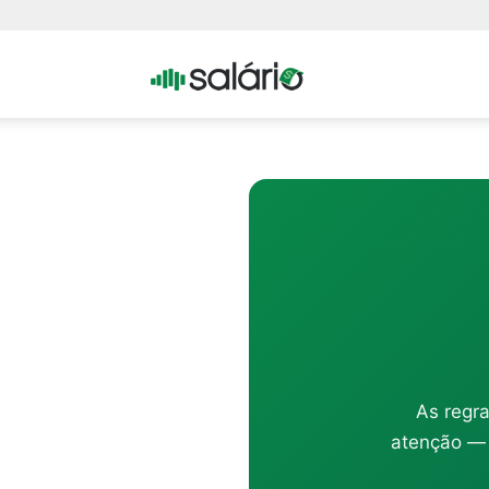
Portal
Salario
As regra
atenção — 