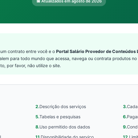
📅 Atualizados em agosto de 2026
um contrato entre você e o
Portal Salário Provedor de Conteúdos
alem para todo mundo que acessa, navega ou contrata produtos no 
 por favor, não utilize o site.
2.
Descrição dos serviços
3.
Cadas
5.
Tabelas e pesquisas
6.
Paga
8.
Uso permitido dos dados
9.
Condu
l
11.
Disponibilidade do serviço
12.
Limi