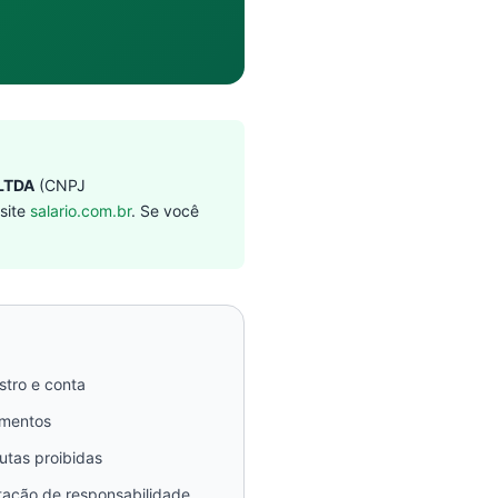
 LTDA
(CNPJ
site
salario.com.br
. Se você
tro e conta
mentos
tas proibidas
tação de responsabilidade