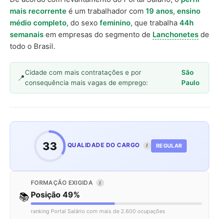
mais recorrente
é um trabalhador com
19 anos
,
ensino
médio completo
, do sexo
feminino
, que trabalha
44h
semanais
em empresas do segmento de
Lanchonetes
de
todo o Brasil.
Cidade com mais contratações e por
São
consequência mais vagas de emprego:
Paulo
33
QUALIDADE DO CARGO
REGULAR
I
FORMAÇÃO EXIGIDA
I
Posição 49%
📚
ranking Portal Salário com mais de 2.600 ocupações