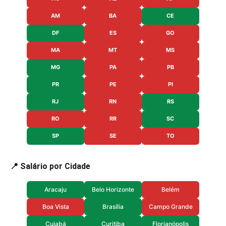
AM
BA
CE
DF
ES
GO
MA
MT
MS
MG
PA
PB
PR
PE
PI
RJ
RN
RS
RO
RR
SC
SP
SE
TO
📍 Salário por Cidade
Aracaju
Belo Horizonte
Belém
Boa Vista
Brasília
Campo Grande
Cuiabá
Curitiba
Florianópolis