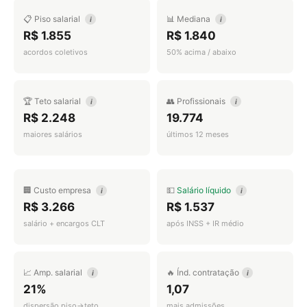
📋 Piso salarial
📊 Mediana
i
i
R$ 1.855
R$ 1.840
acordos coletivos
50% acima / abaixo
🏆 Teto salarial
👥 Profissionais
i
i
R$ 2.248
19.774
maiores salários
últimos 12 meses
🏢 Custo empresa
💵
Salário líquido
i
i
R$ 3.266
R$ 1.537
salário + encargos CLT
após INSS + IR médio
📈 Amp. salarial
🔥 Índ. contratação
i
i
21%
1,07
dispersão piso→teto
mais admissões