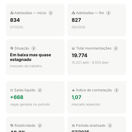
📥 Admissões — início
📤 Admissões — fim
i
i
834
827
07/2025
06/2026
🔄 Situação
📊 Total movimentações
i
i
Em baixa mas quase
19.774
estagnado
10.221 adm · 9.553 desl
mercado de trabalho
⚖️ Saldo líquido
🔥 Índice de contratação
i
i
+668
1,07
vagas geradas no período
mercado aquecido
🔁 Rotatividade
📅 Período analisado
i
i
07/2025