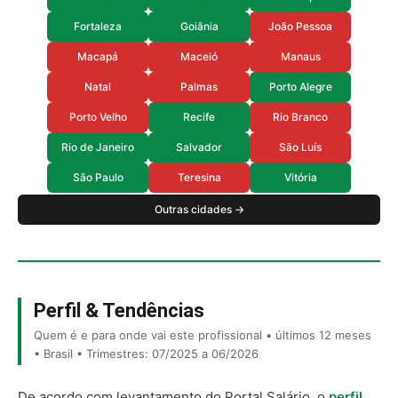
Fortaleza
Goiânia
João Pessoa
Macapá
Maceió
Manaus
Natal
Palmas
Porto Alegre
Porto Velho
Recife
Rio Branco
Rio de Janeiro
Salvador
São Luís
São Paulo
Teresina
Vitória
Outras cidades →
Perfil & Tendências
Quem é e para onde vai este profissional • últimos 12 meses
• Brasil • Trimestres: 07/2025 a 06/2026
De acordo com levantamento do Portal Salário, o
perfil