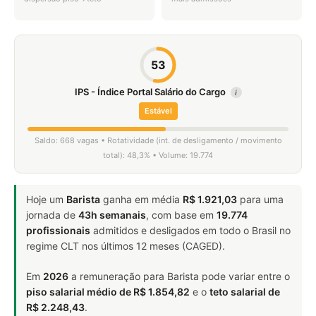
53
IPS - Índice Portal Salário do Cargo
i
Estável
Saldo: 668 vagas • Rotatividade (int. de desligamento / movimento
total): 48,3% • Volume: 19.774
Hoje um
Barista
ganha em média
R$ 1.921,03
para uma
jornada de
43h semanais
, com base em
19.774
profissionais
admitidos e desligados em todo o Brasil no
regime CLT nos últimos 12 meses (CAGED).
Em
2026
a remuneração para Barista pode variar entre o
piso salarial médio de R$ 1.854,82
e o
teto salarial de
R$ 2.248,43
.