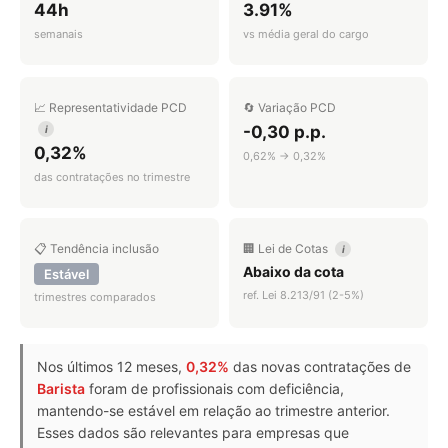
44h
3.91%
semanais
vs média geral do cargo
📈 Representatividade PCD
🔄 Variação PCD
-0,30 p.p.
i
0,32%
0,62% → 0,32%
das contratações no trimestre
📋 Tendência inclusão
🏢 Lei de Cotas
i
Abaixo da cota
Estável
ref. Lei 8.213/91 (2-5%)
trimestres comparados
Nos últimos 12 meses,
0,32%
das novas contratações de
Barista
foram de profissionais com deficiência,
mantendo-se estável em relação ao trimestre anterior.
Esses dados são relevantes para empresas que