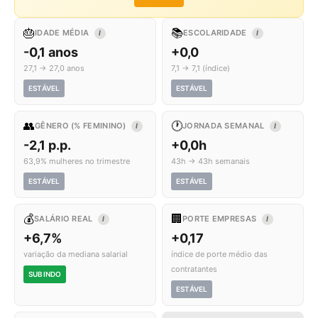
🎂
📚
IDADE MÉDIA
ESCOLARIDADE
I
I
-0,1 anos
+0,0
27,1 → 27,0 anos
7,1 → 7,1 (índice)
ESTÁVEL
ESTÁVEL
👥
🕐
GÊNERO (% FEMININO)
JORNADA SEMANAL
I
I
-2,1 p.p.
+0,0h
63,9% mulheres no trimestre
43h → 43h semanais
ESTÁVEL
ESTÁVEL
💰
🏢
SALÁRIO REAL
PORTE EMPRESAS
I
I
+6,7%
+0,17
variação da mediana salarial
índice de porte médio das
contratantes
SUBINDO
ESTÁVEL