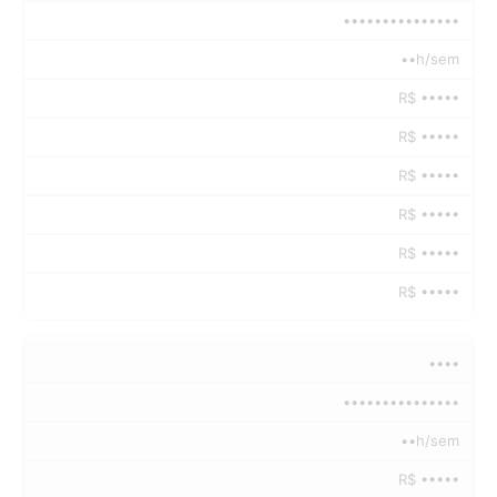
•••••••••••••••
••h/sem
R$ •••••
R$ •••••
R$ •••••
R$ •••••
R$ •••••
R$ •••••
••••
•••••••••••••••
••h/sem
R$ •••••