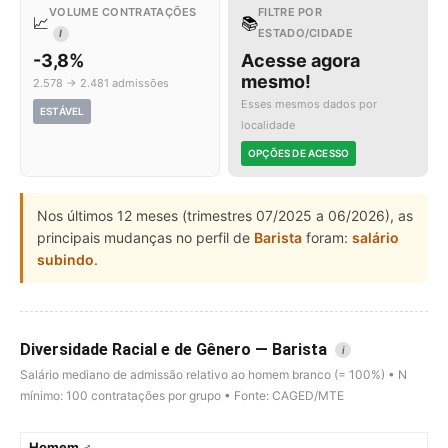
VOLUME CONTRATAÇÕES
FILTRE POR
📈
📚
ESTADO/CIDADE
I
-3,8%
Acesse agora
mesmo!
2.578 → 2.481 admissões
Esses mesmos dados por
ESTÁVEL
localidade
OPÇÕES DE ACESSO
Nos últimos 12 meses (trimestres 07/2025 a 06/2026), as
principais mudanças no perfil de
Barista
foram:
salário
subindo
.
Diversidade Racial e de Gênero — Barista
i
Salário mediano de admissão relativo ao homem branco (= 100%) • N
mínimo: 100 contratações por grupo • Fonte: CAGED/MTE
Homem ♂