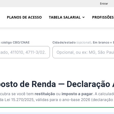
Entrar
PLANOS DE ACESSO
TABELA SALARIAL
PROFISSÕES
ou código CBO/CNAE
Cidade/estado
(opcional)
. Em branco = 
posto de Renda — Declaração 
scubra se você tem
restituição
ou
imposto a pagar
. A calcula
s da Lei 15.270/2025, válidas para o ano-base 2026 (declaraçã