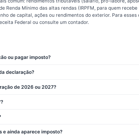
ais comum: rendimentos tributáveis (salário, pró-labore, apo
de Renda Mínimo das altas rendas (IRPFM, para quem recebe m
anho de capital, ações ou rendimentos do exterior. Para esses
eceita Federal ou consulte um contador.
ção ou pagar imposto?
da declaração?
laração de 2026 ou 2027?
"?
?
s e ainda aparece imposto?