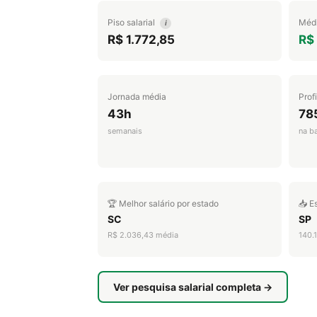
Piso salarial
Médi
i
R$ 1.772,85
R$ 
Jornada média
Prof
43h
78
semanais
na b
🏆 Melhor salário por estado
📥 E
SC
SP
R$ 2.036,43 média
140.
Ver pesquisa salarial completa →