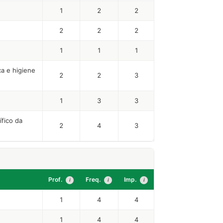
1
2
2
2
2
2
1
1
1
a e higiene
2
2
3
1
3
3
fico da
2
4
3
Prof.
Freq.
Imp.
i
i
i
1
4
4
1
4
4