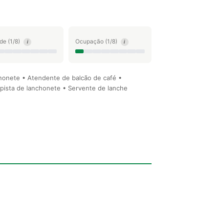
ude (1/8)
Ocupação (1/8)
i
i
nchonete • Atendente de balcão de café •
apista de lanchonete • Servente de lanche