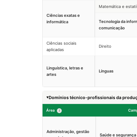
Matemática e estatí
Ciências exatas e
Tecnologia da info
informática
comunicação
Ciências sociais
Direito
aplicadas
Linguística, letras e
Línguas
artes
Domínios técnico-profissionais da produç
Área
Cam
i
Administração, gestão
Saúde e segurança