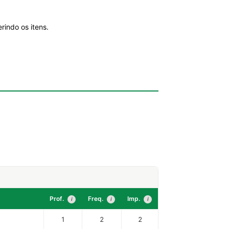
indo os itens.
Prof.
Freq.
Imp.
i
i
i
1
2
2