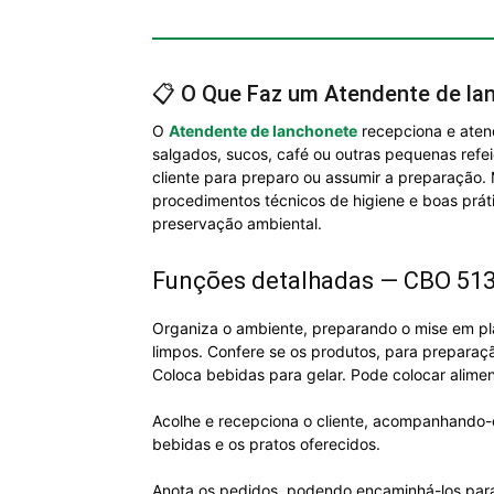
📋 O Que Faz um Atendente de la
O
Atendente de lanchonete
recepciona e atend
salgados, sucos, café ou outras pequenas refe
cliente para preparo ou assumir a preparação.
procedimentos técnicos de higiene e boas prát
preservação ambiental.
Funções detalhadas — CBO 51
Organiza o ambiente, preparando o mise em plac
limpos. Confere se os produtos, para preparaç
Coloca bebidas para gelar. Pode colocar alime
Acolhe e recepciona o cliente, acompanhando-o
bebidas e os pratos oferecidos.
Anota os pedidos, podendo encaminhá-los para