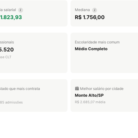
a salarial
Mediana
i
i
1.823,93
R$ 1.756,00
issionais
Escolaridade mais comum
Médio Completo
5.520
ase CLT
stado que mais contrata
🏙️ Melhor salário por cidade
Monte Alto/SP
R$ 2.685,07 média
185 admissões