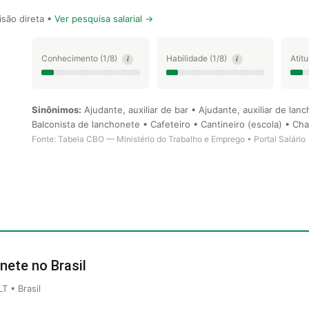
são direta •
Ver pesquisa salarial →
Conhecimento (1/8)
Habilidade (1/8)
Atit
i
i
Sinônimos:
Ajudante, auxiliar de bar • Ajudante, auxiliar de la
Balconista de lanchonete • Cafeteiro • Cantineiro (escola) • Ch
Fonte: Tabela CBO — Ministério do Trabalho e Emprego • Portal Salário
nete no Brasil
 • Brasil