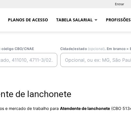
Entrar
PLANOS DE ACESSO
TABELA SALARIAL
PROFISSÕES
ou código CBO/CNAE
Cidade/estado
(opcional)
. Em branco = 
nte de lanchonete
rios e mercado de trabalho para
Atendente de lanchonete
(CBO 5134