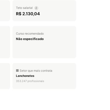
Teto salarial
i
R$ 2.130,04
Curso recomendado
Não especificado
🏢 Setor que mais contrata
Lanchonetes
353.247 profissionais