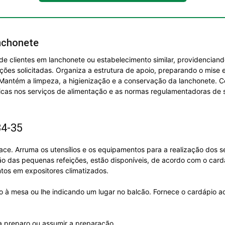
nchonete
e clientes em lanchonete ou estabelecimento similar, providenciando
ições solicitadas. Organiza a estrutura de apoio, preparando o mis
 Mantém a limpeza, a higienização e a conservação da lanchonete. 
icas nos serviços de alimentação e as normas regulamentadoras de 
34-35
e. Arruma os utensílios e os equipamentos para a realização dos ser
ão das pequenas refeições, estão disponíveis, de acordo com o card
ntos em expositores climatizados.
 à mesa ou lhe indicando um lugar no balcão. Fornece o cardápio ao
 preparo ou assumir a preparação.