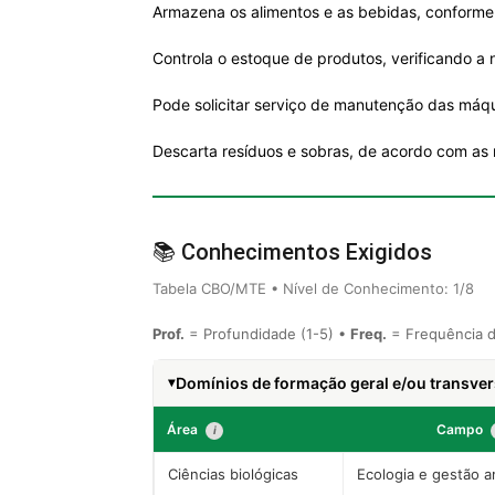
Armazena os alimentos e as bebidas, conforme 
Controla o estoque de produtos, verificando a
Pode solicitar serviço de manutenção das máq
Descarta resíduos e sobras, de acordo com as r
📚 Conhecimentos Exigidos
Tabela CBO/MTE • Nível de Conhecimento: 1/8
Prof.
= Profundidade (1-5) •
Freq.
= Frequência d
Domínios de formação geral e/ou transvers
Área
Campo
i
Ciências biológicas
Ecologia e gestão a