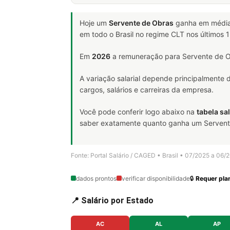
Hoje um
Servente de Obras
ganha em médi
em todo o Brasil no regime CLT nos últimos
Em
2026
a remuneração para Servente de O
A variação salarial depende principalmente
cargos, salários e carreiras da empresa.
Você pode conferir logo abaixo na
tabela sal
saber exatamente quanto ganha um Servente d
Fonte: Portal Salário / CAGED • Brasil • 07/2025 a 06/
dados prontos
verificar disponibilidade
🔒
Requer plan
📍 Salário por Estado
AC
AL
AP