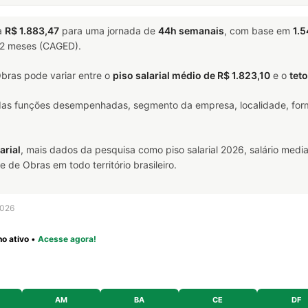
a
R$ 1.883,47
para uma jornada de
44h semanais
, com base em
1.5
 12 meses (CAGED).
bras pode variar entre o
piso salarial médio de R$ 1.823,10
e o
teto
 das funções desempenhadas, segmento da empresa, localidade, form
arial
, mais dados da pesquisa como piso salarial 2026, salário media
e Obras em todo território brasileiro.
2026
o ativo
•
Acesse agora!
AM
BA
CE
DF