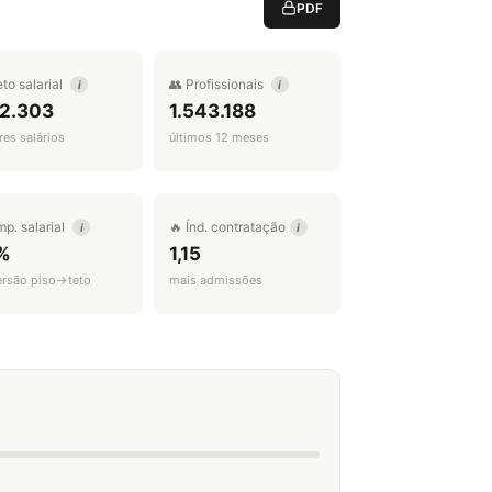
PDF
eto salarial
👥 Profissionais
i
i
 2.303
1.543.188
es salários
últimos 12 meses
mp. salarial
🔥 Índ. contratação
i
i
%
1,15
ersão piso→teto
mais admissões