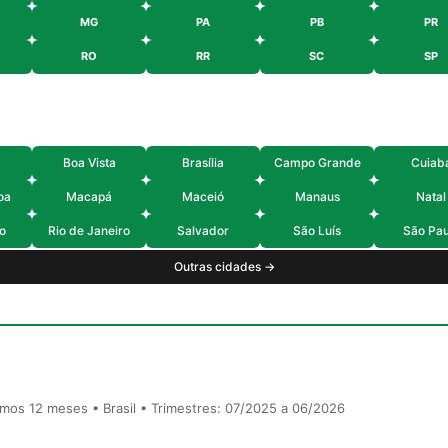
MG
PA
PB
PR
RO
RR
SC
SP
Boa Vista
Brasília
Campo Grande
Cuiab
oa
Macapá
Maceió
Manaus
Natal
o
Rio de Janeiro
Salvador
São Luís
São Pau
Outras cidades →
timos 12 meses • Brasil • Trimestres: 07/2025 a 06/2026