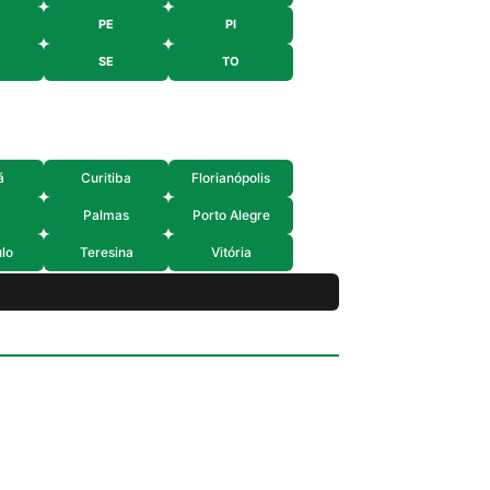
PE
PI
SE
TO
á
Curitiba
Florianópolis
Palmas
Porto Alegre
lo
Teresina
Vitória