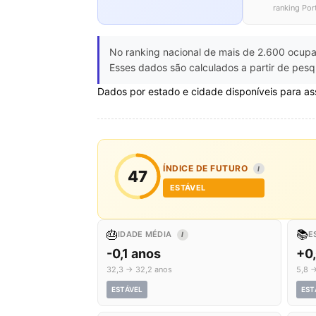
ranking Por
No ranking nacional de mais de 2.600 ocupa
Esses dados são calculados a partir de pesq
Dados por estado e cidade disponíveis para as
ÍNDICE DE FUTURO
I
47
ESTÁVEL
🎂
📚
IDADE MÉDIA
E
I
-0,1 anos
+0
32,3 → 32,2 anos
5,8 →
ESTÁVEL
EST