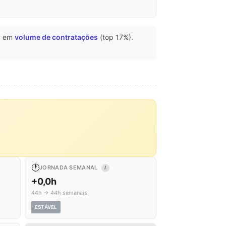
a em
volume de contratações
(top 17%).
🕐
JORNADA SEMANAL
I
+0,0h
44h → 44h semanais
ESTÁVEL