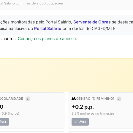
tal Salário com mais de 2.600 ocupações
ções monitoradas pelo Portal Salário,
Servente de Obras
se destac
uisa exclusiva do
Portal Salário
com dados do CAGED/MTE.
sinantes.
Conheça os planos de acesso
.
👥
SCOLARIDADE
GÊNERO (% FEMININO)
I
I
,0
+0,2 p.p.
 5,9 (índice)
2,3% mulheres no trimestre
ÁVEL
ESTÁVEL