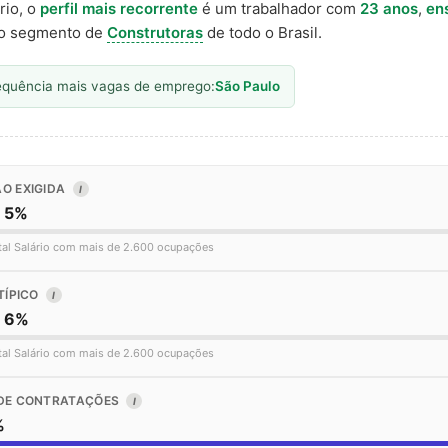
rio, o
perfil mais recorrente
é um trabalhador com
23 anos
,
en
o segmento de
Construtoras
de todo o Brasil.
equência mais vagas de emprego:
São Paulo
O EXIGIDA
I
o 5%
tal Salário com mais de 2.600 ocupações
TÍPICO
I
o 6%
tal Salário com mais de 2.600 ocupações
DE CONTRATAÇÕES
I
%