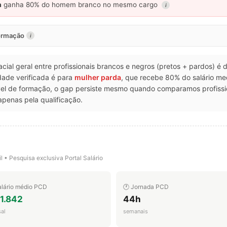
a
ganha 80% do homem branco no mesmo cargo
i
formação
i
racial geral entre profissionais brancos e negros (pretos + pardos) é
dade verificada é para
mulher parda
, que recebe 80% do salário 
vel de formação, o gap persiste mesmo quando comparamos profiss
apenas pela qualificação.
l • Pesquisa exclusiva Portal Salário
alário médio PCD
🕐 Jornada PCD
 1.842
44h
al
semanais