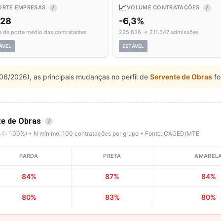
📈
ORTE EMPRESAS
VOLUME CONTRATAÇÕES
I
I
,28
-6,3%
e de porte médio das contratantes
225.836 → 211.647 admissões
ÁVEL
ESTÁVEL
06/2026), as principais mudanças no perfil de
Servente de Obras
fo
te de Obras
i
o (= 100%) • N mínimo: 100 contratações por grupo • Fonte: CAGED/MTE
PARDA
PRETA
AMAREL
84%
87%
84%
80%
83%
80%