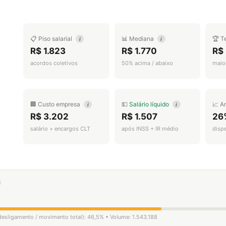
📋 Piso salarial
📊 Mediana
🏆 T
i
i
R$ 1.823
R$ 1.770
R$
acordos coletivos
50% acima / abaixo
maior
🏢 Custo empresa
💵
Salário líquido
📈 A
i
i
R$ 3.202
R$ 1.507
26
salário + encargos CLT
após INSS + IR médio
disp
 desligamento / movimento total): 46,5% • Volume: 1.543.188