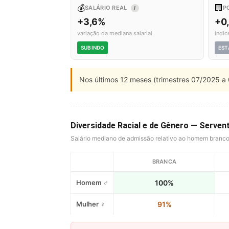
💰
🏢
SALÁRIO REAL
P
I
+3,6%
+0
variação da mediana salarial
índic
SUBINDO
EST
Nos últimos 12 meses (trimestres 07/2025 a 
Diversidade Racial e de Gênero — Serven
Salário mediano de admissão relativo ao homem branc
BRANCA
Homem ♂
100%
Mulher ♀
91%