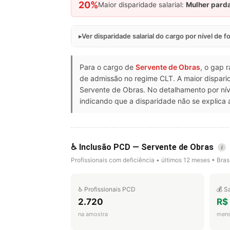
20%
Maior disparidade salarial:
Mulher pard
Ver disparidade salarial do cargo por nível de 
Para o cargo de
Servente de Obras
, o gap 
de admissão no regime CLT. A maior dispari
Servente de Obras. No detalhamento por ní
indicando que a disparidade não se explica 
♿ Inclusão PCD — Servente de Obras
i
Profissionais com deficiência • últimos 12 meses • Brasi
♿ Profissionais PCD
💰 S
2.720
R$
na amostra
mens