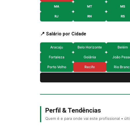
MA
MT
MS
RJ
RN
RS
📍 Salário por Cidade
Aracaju
Belo Horizonte
Belém
Fortaleza
Goiânia
João Pess
Porto Velho
Recife
Rio Branc
Perfil & Tendências
Quem é e para onde vai este profissional • úl