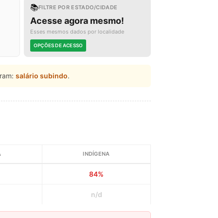
📚
FILTRE POR ESTADO/CIDADE
Acesse agora mesmo!
Esses mesmos dados por localidade
OPÇÕES DE ACESSO
ram:
salário subindo
.
A
INDÍGENA
84%
n/d