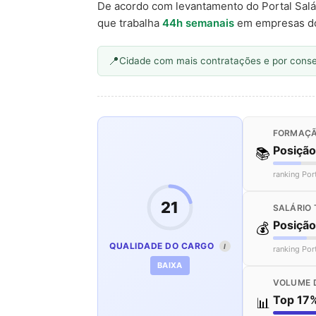
De acordo com levantamento do Portal Salá
que trabalha
44h semanais
em empresas d
Cidade com mais contratações e por cons
FORMAÇÃ
Posiçã
📚
ranking Por
21
SALÁRIO 
Posiçã
💰
QUALIDADE DO CARGO
I
ranking Por
BAIXA
VOLUME 
Top 17
📊