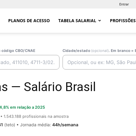
Entrar
PLANOS DE ACESSO
TABELA SALARIAL
PROFISSÕES
ou código CBO/CNAE
Cidade/estado
(opcional)
. Em branco = 
s — Salário Brasil
4,8% em relação a 2025
• 1.543.188 profissionais na amostra
61
(teto) • Jornada média:
44h/semana