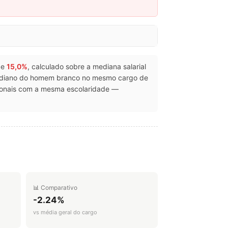
 de
15,0%
, calculado sobre a mediana salarial
mediano do homem branco no mesmo cargo de
ionais com a mesma escolaridade —
📊 Comparativo
-2.24%
vs média geral do cargo