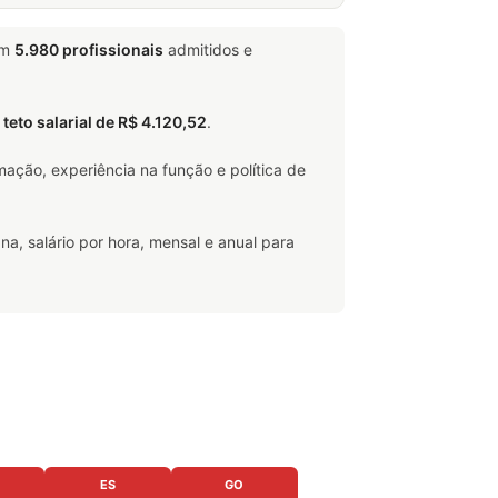
em
5.980 profissionais
admitidos e
o
teto salarial de R$ 4.120,52
.
ação, experiência na função e política de
na, salário por hora, mensal e anual para
ES
GO