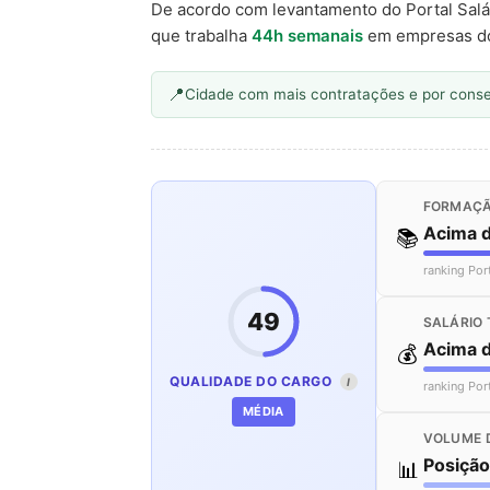
De acordo com levantamento do Portal Salá
que trabalha
44h semanais
em empresas d
Cidade com mais contratações e por cons
FORMAÇÃ
Acima 
📚
ranking Por
49
SALÁRIO 
Acima 
💰
QUALIDADE DO CARGO
I
ranking Por
MÉDIA
VOLUME 
Posiçã
📊