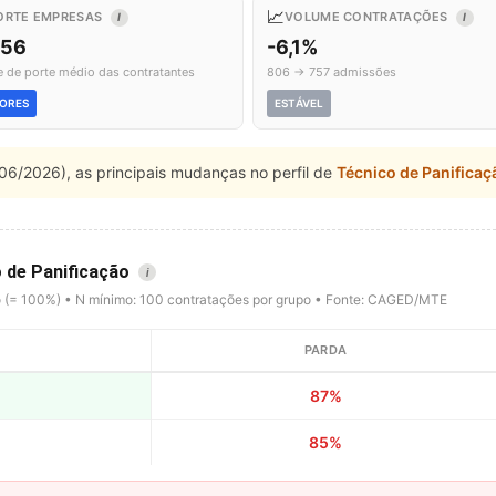
📈
ORTE EMPRESAS
VOLUME CONTRATAÇÕES
I
I
,56
-6,1%
e de porte médio das contratantes
806 → 757 admissões
ORES
ESTÁVEL
06/2026), as principais mudanças no perfil de
Técnico de Panificaç
o de Panificação
i
o (= 100%) • N mínimo: 100 contratações por grupo • Fonte: CAGED/MTE
PARDA
87%
85%