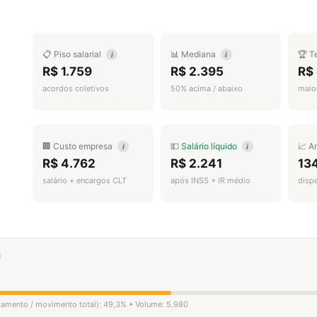
📋 Piso salarial
📊 Mediana
🏆 T
i
i
R$ 1.759
R$ 2.395
R$ 
acordos coletivos
50% acima / abaixo
maior
🏢 Custo empresa
💵
Salário líquido
📈 A
i
i
R$ 4.762
R$ 2.241
13
salário + encargos CLT
após INSS + IR médio
disp
igamento / movimento total): 49,3% • Volume: 5.980