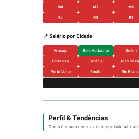
MA
MT
MS
RJ
RN
RS
📍 Salário por Cidade
Aracaju
Belo Horizonte
Belém
Fortaleza
Goiânia
João Pess
Porto Velho
Recife
Rio Branc
Perfil & Tendências
Quem é e para onde vai este profissional • úl