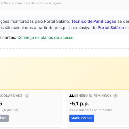
tal Salário com mais de 2.600 ocupações
ções monitoradas pelo Portal Salário,
Técnico de Panificação
se de
s são calculados a partir de pesquisa exclusiva do
Portal Salário
co
sinantes.
Conheça os planos de acesso
.
👥
SCOLARIDADE
GÊNERO (% FEMININO)
I
I
5
-5,1 p.p.
 7,8 (índice)
41,4% mulheres no trimestre
ÁVEL
MAIS HOMENS