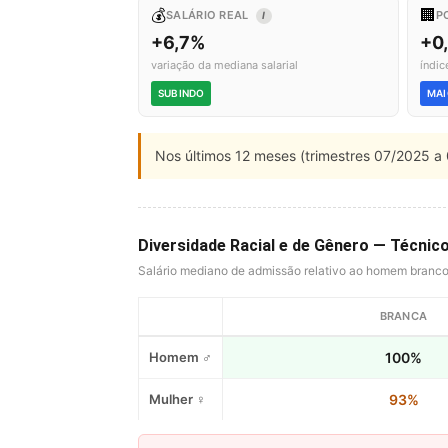
💰
🏢
SALÁRIO REAL
P
I
+6,7%
+0
variação da mediana salarial
índic
SUBINDO
MAI
Nos últimos 12 meses (trimestres 07/2025 a 
Diversidade Racial e de Gênero — Técnic
Salário mediano de admissão relativo ao homem branc
BRANCA
Homem ♂
100%
Mulher ♀
93%