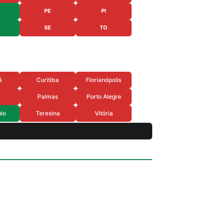
PE
PI
SE
TO
á
Curitiba
Florianópolis
Palmas
Porto Alegre
lo
Teresina
Vitória