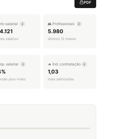
PDF
eto salarial
👥 Profissionais
i
i
4.121
5.980
es salários
últimos 12 meses
mp. salarial
🔥 Índ. contratação
i
i
4%
1,03
ersão piso→teto
mais admissões