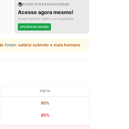
📚
FILTRE POR ESTADO/CIDADE
Acesse agora mesmo!
Esses mesmos dados por localidade
OPÇÕES DE ACESSO
ão
foram:
salário subindo
e
mais homens
.
PRETA
90%
85%