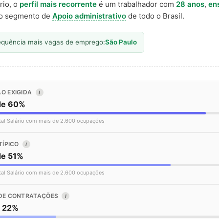
rio, o
perfil mais recorrente
é um trabalhador com
28 anos
,
en
o segmento de
Apoio administrativo
de todo o Brasil.
equência mais vagas de emprego:
São Paulo
O EXIGIDA
I
de 60%
tal Salário com mais de 2.600 ocupações
TÍPICO
I
de 51%
tal Salário com mais de 2.600 ocupações
DE CONTRATAÇÕES
I
o 22%