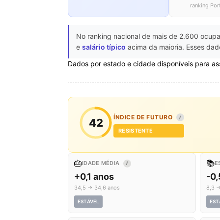
ranking Por
No ranking nacional de mais de 2.600 ocupa
e
salário típico
acima da maioria. Esses dado
Dados por estado e cidade disponíveis para as
ÍNDICE DE FUTURO
I
42
RESISTENTE
🎂
📚
IDADE MÉDIA
E
I
+0,1 anos
-0,
34,5 → 34,6 anos
8,3 →
ESTÁVEL
EST