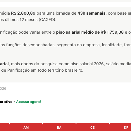
média
R$ 2.800,89
para uma jornada de
43h semanais
, com base 
nos últimos 12 meses (CAGED).
ificação pode variar entre o
piso salarial médio de R$ 1.759,08
e 
 das funções desempenhadas, segmento da empresa, localidade, form
arial
, mais dados da pesquisa como piso salarial 2026, salário media
 Panificação em todo território brasileiro.
2026
o ativo
•
Acesse agora!
AM
BA
CE
DF