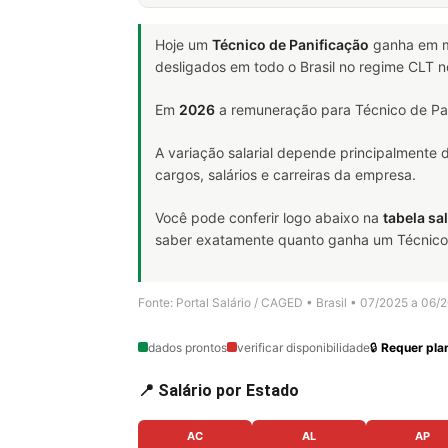
Hoje um
Técnico de Panificação
ganha em 
desligados em todo o Brasil no regime CLT 
Em
2026
a remuneração para Técnico de Pan
A variação salarial depende principalmente
cargos, salários e carreiras da empresa.
Você pode conferir logo abaixo na
tabela sal
saber exatamente quanto ganha um Técnico de
Fonte: Portal Salário / CAGED • Brasil • 07/2025 a 06/
dados prontos
verificar disponibilidade
🔒
Requer plan
📍 Salário por Estado
AC
AL
AP