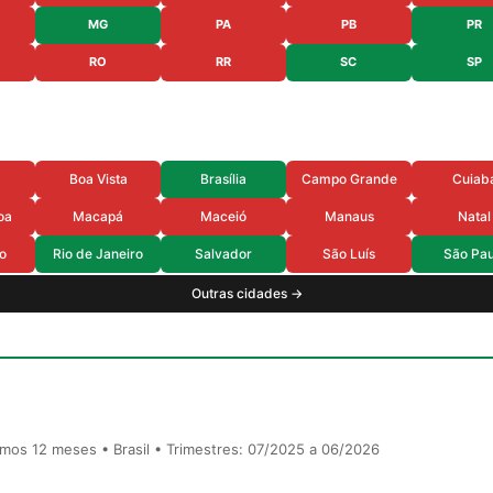
MG
PA
PB
PR
RO
RR
SC
SP
Boa Vista
Brasília
Campo Grande
Cuiab
oa
Macapá
Maceió
Manaus
Natal
o
Rio de Janeiro
Salvador
São Luís
São Pau
Outras cidades →
timos 12 meses • Brasil • Trimestres: 07/2025 a 06/2026