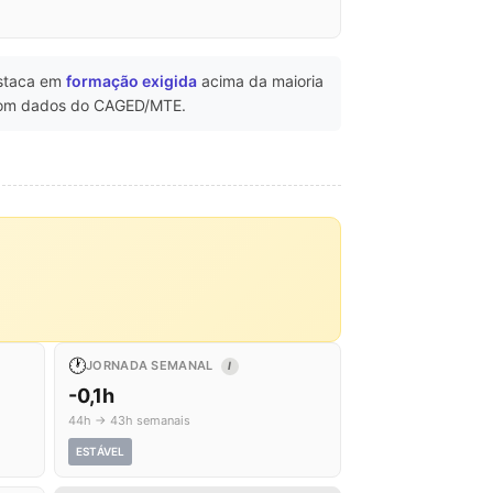
staca em
formação exigida
acima da maioria
m dados do CAGED/MTE.
🕐
JORNADA SEMANAL
I
-0,1h
44h → 43h semanais
ESTÁVEL