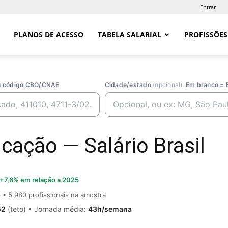
Entrar
PLANOS DE ACESSO
TABELA SALARIAL
PROFISSÕES
ou código CBO/CNAE
Cidade/estado
(opcional)
. Em branco = 
icação — Salário Brasil
+7,6% em relação a 2025
6
• 5.980 profissionais na amostra
52
(teto) • Jornada média:
43h/semana