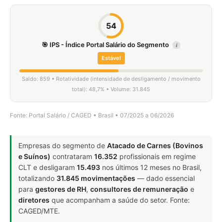
54
🎯 IPS - Índice Portal Salário do Segmento
i
Estável
Saldo: 859 • Rotatividade (intensidade de desligamento / movimento
total): 48,7% • Volume: 31.845
Fonte: Portal Salário / CAGED • Brasil • 07/2025 a 06/2026
Empresas do segmento de
Atacado de Carnes (Bovinos
e Suínos)
contrataram
16.352
profissionais em regime
CLT e desligaram
15.493
nos últimos 12 meses no Brasil,
totalizando
31.845 movimentações
— dado essencial
para
gestores de RH
,
consultores de remuneração
e
diretores
que acompanham a saúde do setor. Fonte:
CAGED/MTE.