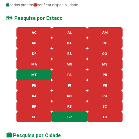
dados prontos
verificar disponibilidade
🗺️ Pesquisa por Estado
AC
AL
AM
AP
BA
CE
DF
ES
GO
MA
MG
MS
MT
PA
PB
PE
PI
PR
RJ
RN
RO
RR
RS
SC
SE
SP
TO
🏙️ Pesquisa por Cidade