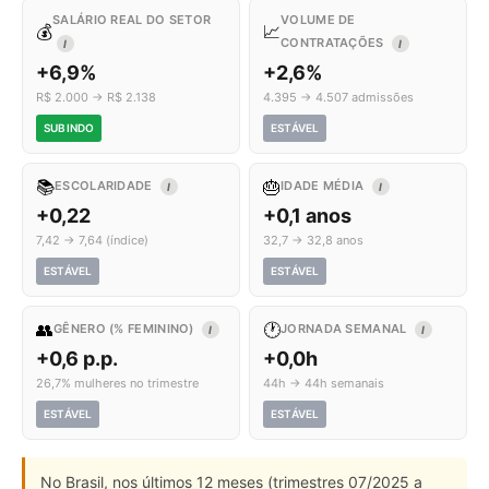
SALÁRIO REAL DO SETOR
VOLUME DE
💰
📈
CONTRATAÇÕES
I
I
+6,9%
+2,6%
R$ 2.000 → R$ 2.138
4.395 → 4.507 admissões
SUBINDO
ESTÁVEL
📚
🎂
ESCOLARIDADE
IDADE MÉDIA
I
I
+0,22
+0,1 anos
7,42 → 7,64 (índice)
32,7 → 32,8 anos
ESTÁVEL
ESTÁVEL
👥
🕐
GÊNERO (% FEMININO)
JORNADA SEMANAL
I
I
+0,6 p.p.
+0,0h
26,7% mulheres no trimestre
44h → 44h semanais
ESTÁVEL
ESTÁVEL
No Brasil, nos últimos 12 meses (trimestres 07/2025 a