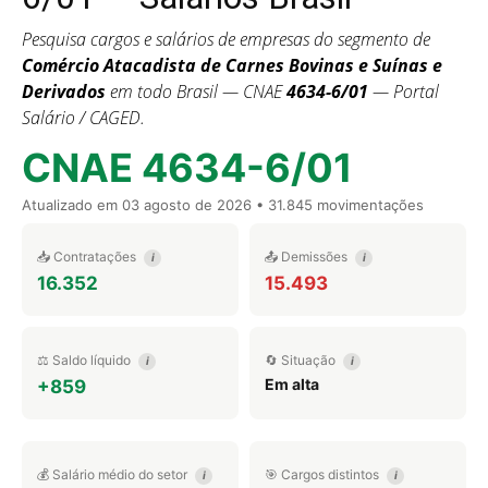
Pesquisa cargos e salários de empresas do segmento de
Comércio Atacadista de Carnes Bovinas e Suínas e
Derivados
em todo Brasil — CNAE
4634-6/01
— Portal
Salário / CAGED.
CNAE 4634-6/01
Atualizado em
03 agosto de 2026
• 31.845 movimentações
📥 Contratações
📤 Demissões
i
i
16.352
15.493
⚖️ Saldo líquido
🔄 Situação
i
i
Em alta
+859
💰 Salário médio do setor
🎯 Cargos distintos
i
i