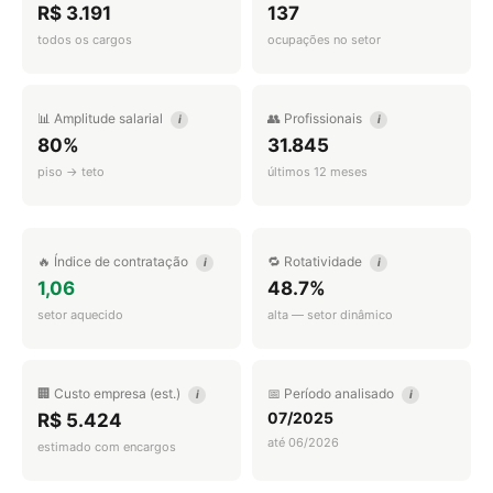
R$ 3.191
137
todos os cargos
ocupações no setor
📊 Amplitude salarial
👥 Profissionais
i
i
80%
31.845
piso → teto
últimos 12 meses
🔥 Índice de contratação
🔁 Rotatividade
i
i
1,06
48.7%
setor aquecido
alta — setor dinâmico
🏢 Custo empresa (est.)
📅 Período analisado
i
i
07/2025
R$ 5.424
até 06/2026
estimado com encargos