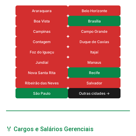
Araraquara
Belo Horizonte
Boa Vista
Brasília
Campinas
Campo Grande
Contagem
Duque de Caxias
Foz do Iguaçu
Itajaí
Jundiaí
Manaus
Nova Santa Rita
Recife
Ribeirão das Neves
Salvador
São Paulo
Outras cidades →
🏅 Cargos e Salários Gerenciais