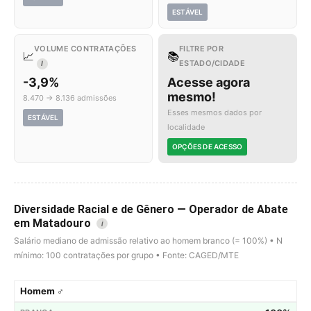
ESTÁVEL
VOLUME CONTRATAÇÕES
FILTRE POR
📈
📚
ESTADO/CIDADE
I
-3,9%
Acesse agora
mesmo!
8.470 → 8.136 admissões
Esses mesmos dados por
ESTÁVEL
localidade
OPÇÕES DE ACESSO
Diversidade Racial e de Gênero — Operador de Abate
em Matadouro
i
Salário mediano de admissão relativo ao homem branco (= 100%) • N
mínimo: 100 contratações por grupo • Fonte: CAGED/MTE
Homem ♂