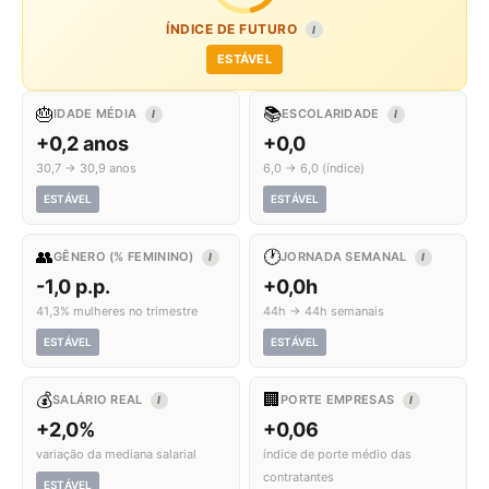
ÍNDICE DE FUTURO
I
ESTÁVEL
🎂
📚
IDADE MÉDIA
ESCOLARIDADE
I
I
+0,2 anos
+0,0
30,7 → 30,9 anos
6,0 → 6,0 (índice)
ESTÁVEL
ESTÁVEL
👥
🕐
GÊNERO (% FEMININO)
JORNADA SEMANAL
I
I
-1,0 p.p.
+0,0h
41,3% mulheres no trimestre
44h → 44h semanais
ESTÁVEL
ESTÁVEL
💰
🏢
SALÁRIO REAL
PORTE EMPRESAS
I
I
+2,0%
+0,06
variação da mediana salarial
índice de porte médio das
contratantes
ESTÁVEL