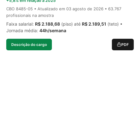
+5,8% em relação a 2025
CBO 8485-05 • Atualizado em
03 agosto de 2026
• 63.767
profissionais na amostra
Faixa salarial:
R$ 2.188,68
(piso) até
R$ 2.189,51
(teto) •
Jornada média:
44h/semana
Descrição do cargo
PDF