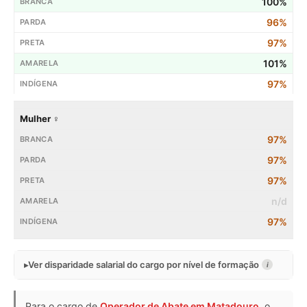
100%
96%
97%
101%
97%
Mulher ♀
97%
97%
97%
n/d
97%
Ver disparidade salarial do cargo por nível de formação
i
Para o cargo de
Operador de Abate em Matadouro
, o