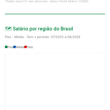
*Salário base CLT sem adicionais · dados: Portal Salário / CAGED
🗺️ Salário por região do Brasil
Piso · Média · Teto • período: 07/2025 a 06/2026
Piso
Média
Teto