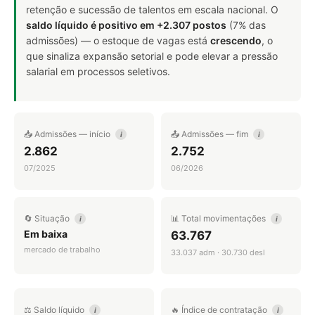
retenção e sucessão de talentos em escala nacional. O
saldo líquido é positivo em +2.307 postos
(7% das
admissões) — o estoque de vagas está
crescendo
, o
que sinaliza expansão setorial e pode elevar a pressão
salarial em processos seletivos.
📥 Admissões — início
📤 Admissões — fim
i
i
2.862
2.752
07/2025
06/2026
🔄 Situação
📊 Total movimentações
i
i
Em baixa
63.767
mercado de trabalho
33.037 adm · 30.730 desl
⚖️ Saldo líquido
🔥 Índice de contratação
i
i