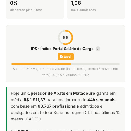
0%
1,08
dispersão piso→teto
mais admissões
55
IPS - Índice Portal Salário do Cargo
i
Estável
Saldo: 2.307 vagas • Rotatividade (int. de desligamento / movimento
total): 48,2% • Volume: 63.767
Hoje um
Operador de Abate em Matadouro
ganha em
média
R$ 1.911,37
para uma jornada de
44h semanais
,
com base em
63.767 profissionais
admitidos e
desligados em todo o Brasil no regime CLT nos últimos 12
meses (CAGED).