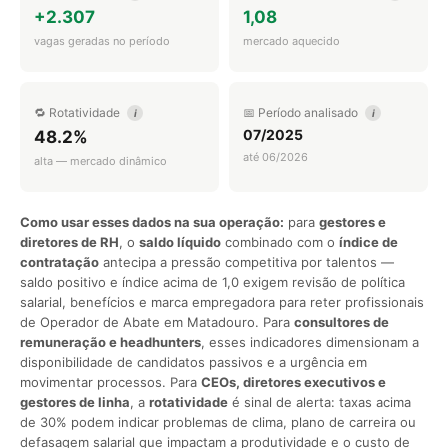
+2.307
1,08
vagas geradas no período
mercado aquecido
🔁 Rotatividade
📅 Período analisado
i
i
07/2025
48.2%
até 06/2026
alta — mercado dinâmico
Como usar esses dados na sua operação:
para
gestores e
diretores de RH
, o
saldo líquido
combinado com o
índice de
contratação
antecipa a pressão competitiva por talentos —
saldo positivo e índice acima de 1,0 exigem revisão de política
salarial, benefícios e marca empregadora para reter profissionais
de Operador de Abate em Matadouro. Para
consultores de
remuneração e headhunters
, esses indicadores dimensionam a
disponibilidade de candidatos passivos e a urgência em
movimentar processos. Para
CEOs, diretores executivos e
gestores de linha
, a
rotatividade
é sinal de alerta: taxas acima
de 30% podem indicar problemas de clima, plano de carreira ou
defasagem salarial que impactam a produtividade e o custo de