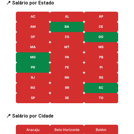
📍 Salário por Estado
AC
AL
AP
AM
BA
CE
DF
ES
GO
MA
MT
MS
MG
PA
PB
PR
PE
PI
RJ
RN
RS
RO
RR
SC
SP
SE
TO
📍 Salário por Cidade
Aracaju
Belo Horizonte
Belém