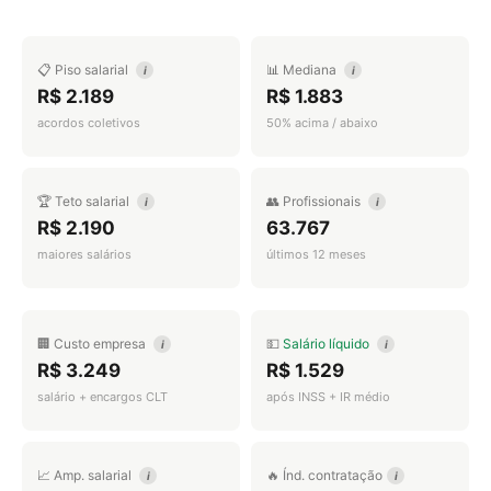
📋 Piso salarial
📊 Mediana
i
i
R$ 2.189
R$ 1.883
acordos coletivos
50% acima / abaixo
🏆 Teto salarial
👥 Profissionais
i
i
R$ 2.190
63.767
maiores salários
últimos 12 meses
🏢 Custo empresa
💵
Salário líquido
i
i
R$ 3.249
R$ 1.529
salário + encargos CLT
após INSS + IR médio
📈 Amp. salarial
🔥 Índ. contratação
i
i