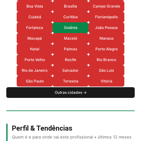
Boa Vista
Brasília
Campo Grande
Cuiabá
Curitiba
Florianópolis
Fortaleza
Goiânia
João Pessoa
Macapá
Maceió
Manaus
Natal
Palmas
Porto Alegre
Porto Velho
Recife
Rio Branco
Rio de Janeiro
Salvador
São Luís
São Paulo
Teresina
Vitória
Outras cidades →
Perfil & Tendências
Quem é e para onde vai este profissional • últimos 12 meses