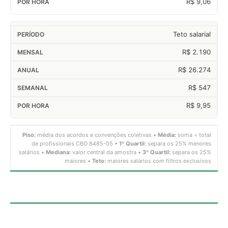
R$ 9,06
Teto salarial
R$ 2.190
R$ 26.274
R$ 547
R$ 9,95
Piso:
média dos acordos e convenções coletivas •
Média:
soma ÷ total
de profissionais CBO 8485-05 •
1º Quartil:
separa os 25% menores
salários •
Mediana:
valor central da amostra •
3º Quartil:
separa os 25%
maiores •
Teto:
maiores salários com filtros exclusivos