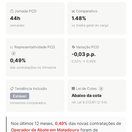
🕐 Jornada PCD
📊 Comparativo
44h
1.48%
semanais
vs média geral do cargo
📈 Representatividade PCD
🔄 Variação PCD
-0,03 p.p.
i
0,49%
0,52% → 0,49%
das contratações no trimestre
📋 Tendência inclusão
🏢 Lei de Cotas
i
Abaixo da cota
Estável
ref. Lei 8.213/91 (2-5%)
trimestres comparados
Nos últimos 12 meses,
0,49%
das novas contratações de
Operador de Abate em Matadouro
foram de