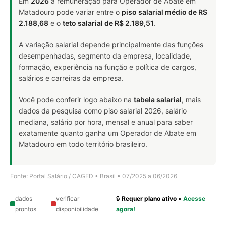
Em
2026
a remuneração para Operador de Abate em
Matadouro pode variar entre o
piso salarial médio de R$
2.188,68
e o
teto salarial de R$ 2.189,51
.
A variação salarial depende principalmente das funções
desempenhadas, segmento da empresa, localidade,
formação, experiência na função e política de cargos,
salários e carreiras da empresa.
Você pode conferir logo abaixo na
tabela salarial
, mais
dados da pesquisa como piso salarial 2026, salário
mediana, salário por hora, mensal e anual para saber
exatamente quanto ganha um Operador de Abate em
Matadouro em todo território brasileiro.
Fonte: Portal Salário / CAGED • Brasil • 07/2025 a 06/2026
dados
verificar
🔒
Requer plano ativo
•
Acesse
prontos
disponibilidade
agora!