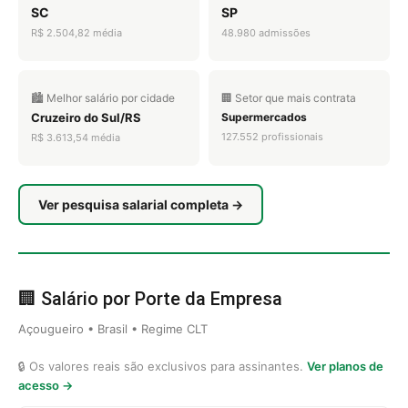
SC
SP
R$ 2.504,82 média
48.980 admissões
🏙️ Melhor salário por cidade
🏢 Setor que mais contrata
Cruzeiro do Sul/RS
Supermercados
127.552 profissionais
R$ 3.613,54 média
Ver pesquisa salarial completa →
🏢 Salário por Porte da Empresa
Açougueiro • Brasil • Regime CLT
🔒 Os valores reais são exclusivos para assinantes.
Ver planos de
acesso →