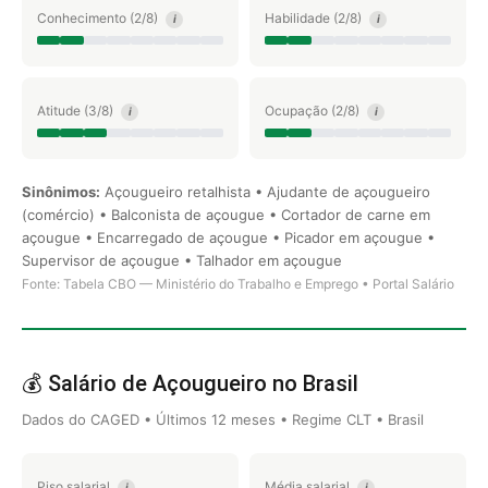
Conhecimento (2/8)
Habilidade (2/8)
i
i
Atitude (3/8)
Ocupação (2/8)
i
i
Sinônimos:
Açougueiro retalhista • Ajudante de açougueiro
(comércio) • Balconista de açougue • Cortador de carne em
açougue • Encarregado de açougue • Picador em açougue •
Supervisor de açougue • Talhador em açougue
Fonte: Tabela CBO — Ministério do Trabalho e Emprego • Portal Salário
💰 Salário de Açougueiro no Brasil
Dados do CAGED • Últimos 12 meses • Regime CLT • Brasil
Piso salarial
Média salarial
i
i