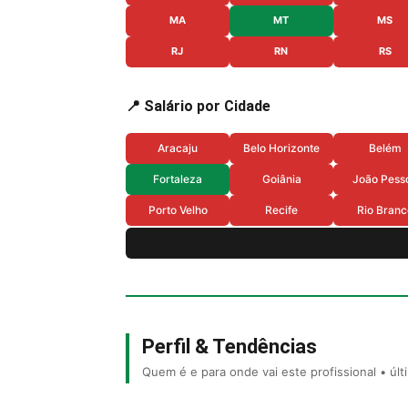
MA
MT
MS
RJ
RN
RS
📍 Salário por Cidade
Aracaju
Belo Horizonte
Belém
Fortaleza
Goiânia
João Pess
Porto Velho
Recife
Rio Branc
Perfil & Tendências
Quem é e para onde vai este profissional • úl