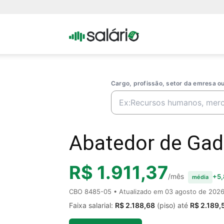
Portal
Salario
Cargo, profissão, setor da emresa 
Abatedor de Gado
R$ 1.911,37
/mês
+5,
média
CBO 8485-05 • Atualizado em
03 agosto de 202
Faixa salarial:
R$ 2.188,68
(piso) até
R$ 2.189,