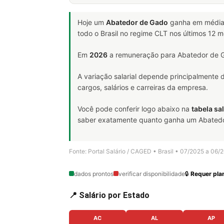
Hoje um
Abatedor de Gado
ganha em médi
todo o Brasil no regime CLT nos últimos 12 
Em
2026
a remuneração para Abatedor de G
A variação salarial depende principalmente
cargos, salários e carreiras da empresa.
Você pode conferir logo abaixo na
tabela sal
saber exatamente quanto ganha um Abatedor 
Fonte: Portal Salário / CAGED • Brasil • 07/2025 a 06/
dados prontos
verificar disponibilidade
🔒
Requer plan
📍 Salário por Estado
AC
AL
AP