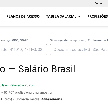
Entrar
PLANOS DE ACESSO
TABELA SALARIAL
PROFISSÕES
ou código CBO/CNAE
Cidade/estado
(opcional)
. Em branco = 
 — Salário Brasil
8% em relação a 2025
6
• 63.767 profissionais na amostra
51
(teto) • Jornada média:
44h/semana