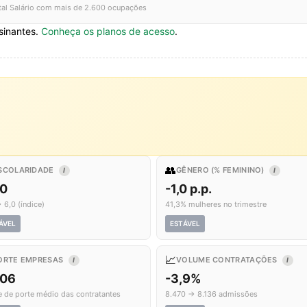
tal Salário com mais de 2.600 ocupações
sinantes.
Conheça os planos de acesso
.
👥
SCOLARIDADE
GÊNERO (% FEMININO)
I
I
,0
-1,0 p.p.
 6,0 (índice)
41,3% mulheres no trimestre
ÁVEL
ESTÁVEL
📈
ORTE EMPRESAS
VOLUME CONTRATAÇÕES
I
I
,06
-3,9%
e de porte médio das contratantes
8.470 → 8.136 admissões