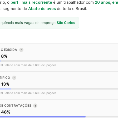
rio, o
perfil mais recorrente
é um trabalhador com
20 anos
,
en
o segmento de
Abate de aves
de todo o Brasil.
equência mais vagas de emprego:
São Carlos
O EXIGIDA
I
o 8%
tal Salário com mais de 2.600 ocupações
TÍPICO
I
o 13%
tal Salário com mais de 2.600 ocupações
DE CONTRATAÇÕES
I
o 48%