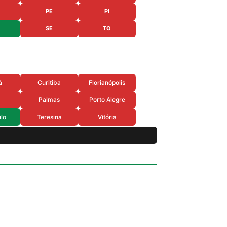
PE
PI
SE
TO
á
Curitiba
Florianópolis
Palmas
Porto Alegre
lo
Teresina
Vitória