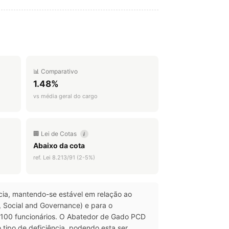
📊 Comparativo
1.48%
vs média geral do cargo
🏢 Lei de Cotas
i
Abaixo da cota
ref. Lei 8.213/91 (2-5%)
cia, mantendo-se estável em relação ao
, Social and Governance) e para o
100 funcionários. O Abatedor de Gado PCD
 tipo de deficiência, podendo esta ser