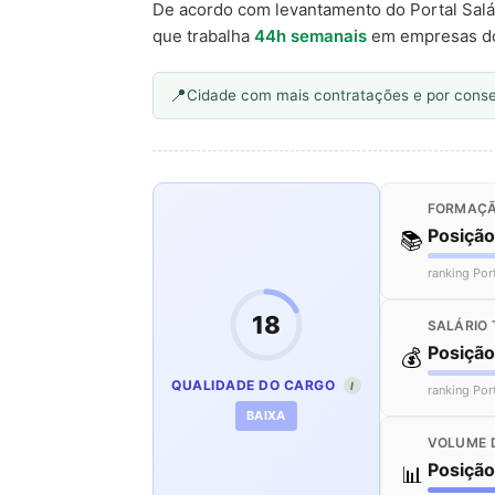
De acordo com levantamento do Portal Salá
que trabalha
44h semanais
em empresas d
Cidade com mais contratações e por cons
FORMAÇÃ
Posiçã
📚
ranking Por
18
SALÁRIO 
Posiçã
💰
QUALIDADE DO CARGO
I
ranking Por
BAIXA
VOLUME 
Posiçã
📊