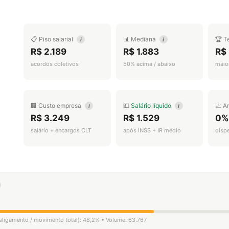
📋 Piso salarial
📊 Mediana
🏆 T
i
i
R$ 2.189
R$ 1.883
R$ 
acordos coletivos
50% acima / abaixo
maior
🏢 Custo empresa
💵
Salário líquido
📈 A
i
i
R$ 3.249
R$ 1.529
0%
salário + encargos CLT
após INSS + IR médio
disp
esligamento / movimento total): 48,2% • Volume: 63.767