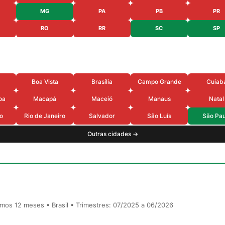
MG
PA
PB
PR
RO
RR
SC
SP
Boa Vista
Brasília
Campo Grande
Cuiab
oa
Macapá
Maceió
Manaus
Natal
o
Rio de Janeiro
Salvador
São Luís
São Pau
Outras cidades →
timos 12 meses • Brasil • Trimestres: 07/2025 a 06/2026