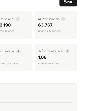
PDF
eto salarial
👥 Profissionais
i
i
2.190
63.767
es salários
últimos 12 meses
mp. salarial
🔥 Índ. contratação
i
i
1,08
ersão piso→teto
mais admissões