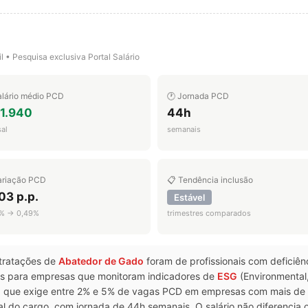
l • Pesquisa exclusiva Portal Salário
alário médio PCD
🕐 Jornada PCD
 1.940
44h
al
semanais
ariação PCD
📋 Tendência inclusão
03 p.p.
Estável
% → 0,49%
trimestres comparados
tratações de
Abatedor de Gado
foram de profissionais com deficiên
ntes para empresas que monitoram indicadores de
ESG
(Environmental
, que exige entre 2% e 5% de vagas PCD em empresas com mais de 
l do cargo, com jornada de 44h semanais. O salário não diferencia o