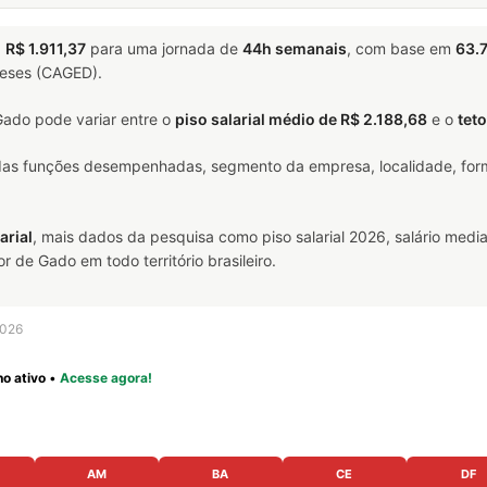
a
R$ 1.911,37
para uma jornada de
44h semanais
, com base em
63.7
meses (CAGED).
ado pode variar entre o
piso salarial médio de R$ 2.188,68
e o
teto
 das funções desempenhadas, segmento da empresa, localidade, form
arial
, mais dados da pesquisa como piso salarial 2026, salário media
de Gado em todo território brasileiro.
2026
o ativo
•
Acesse agora!
AM
BA
CE
DF