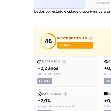
ranking Por
Dados por estado e cidade disponíveis para as
ÍNDICE DE FUTURO
I
46
ESTÁVEL
🎂
📚
IDADE MÉDIA
E
I
+0,2 anos
+0
30,7 → 30,9 anos
6,0 →
ESTÁVEL
EST
💰
🏢
SALÁRIO REAL
P
I
+2,0%
+0
variação da mediana salarial
índic