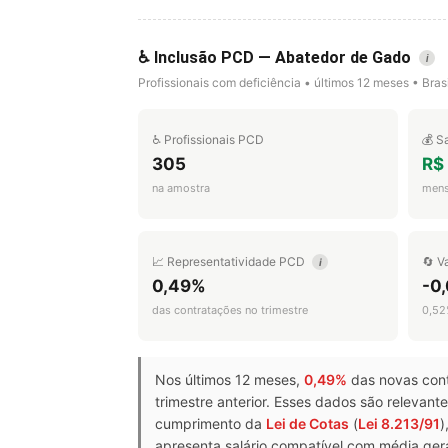
♿ Inclusão PCD — Abatedor de Gado
i
Profissionais com deficiência • últimos 12 meses • Brasi
♿ Profissionais PCD
💰 S
305
R$
na amostra
mens
📈 Representatividade PCD
🔄 V
i
0,49%
-0,
das contratações no trimestre
0,52
Nos últimos 12 meses,
0,49%
das novas con
trimestre anterior. Esses dados são releva
cumprimento da
Lei de Cotas
(
Lei 8.213/91
)
apresenta salário compatível com média gera