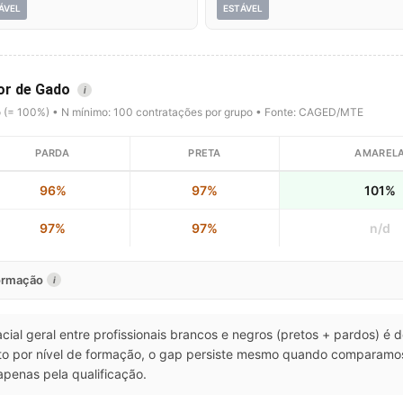
ÁVEL
ESTÁVEL
dor de Gado
i
o (= 100%) • N mínimo: 100 contratações por grupo • Fonte: CAGED/MTE
PARDA
PRETA
AMAREL
96%
97%
101%
97%
97%
n/d
formação
i
acial geral entre profissionais brancos e negros (pretos + pardos) é 
o por nível de formação, o gap persiste mesmo quando comparamos
apenas pela qualificação.