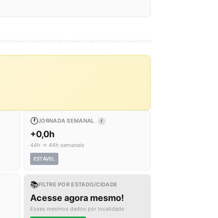
🕐
JORNADA SEMANAL
I
+0,0h
44h → 44h semanais
ESTÁVEL
📚
FILTRE POR ESTADO/CIDADE
Acesse agora mesmo!
Esses mesmos dados por localidade