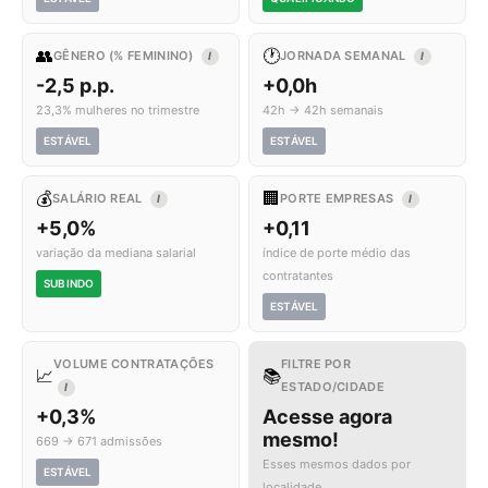
👥
🕐
GÊNERO (% FEMININO)
JORNADA SEMANAL
I
I
-2,5 p.p.
+0,0h
23,3% mulheres no trimestre
42h → 42h semanais
ESTÁVEL
ESTÁVEL
💰
🏢
SALÁRIO REAL
PORTE EMPRESAS
I
I
+5,0%
+0,11
variação da mediana salarial
índice de porte médio das
contratantes
SUBINDO
ESTÁVEL
VOLUME CONTRATAÇÕES
FILTRE POR
📈
📚
ESTADO/CIDADE
I
+0,3%
Acesse agora
mesmo!
669 → 671 admissões
Esses mesmos dados por
ESTÁVEL
localidade