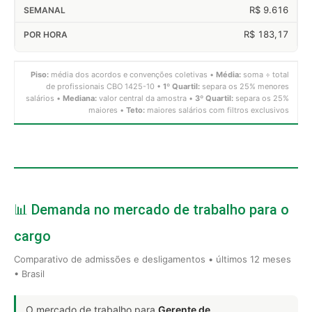
R$ 9.616
R$ 183,17
Piso:
média dos acordos e convenções coletivas •
Média:
soma ÷ total
de profissionais CBO 1425-10 •
1º Quartil:
separa os 25% menores
salários •
Mediana:
valor central da amostra •
3º Quartil:
separa os 25%
maiores •
Teto:
maiores salários com filtros exclusivos
📊 Demanda no mercado de trabalho para o
cargo
Comparativo de admissões e desligamentos • últimos 12 meses
• Brasil
O mercado de trabalho para
Gerente de