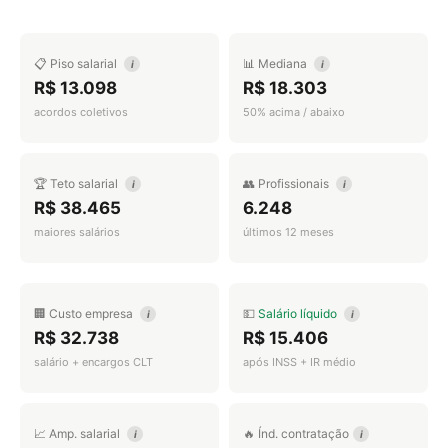
📋 Piso salarial
📊 Mediana
i
i
R$ 13.098
R$ 18.303
acordos coletivos
50% acima / abaixo
🏆 Teto salarial
👥 Profissionais
i
i
R$ 38.465
6.248
maiores salários
últimos 12 meses
🏢 Custo empresa
💵
Salário líquido
i
i
R$ 32.738
R$ 15.406
salário + encargos CLT
após INSS + IR médio
📈 Amp. salarial
🔥 Índ. contratação
i
i