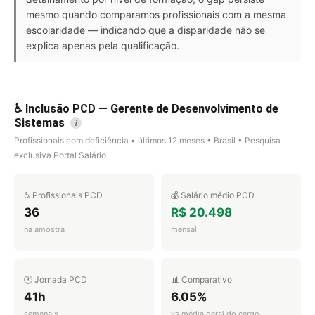
mesmo quando comparamos profissionais com a mesma
escolaridade — indicando que a disparidade não se
explica apenas pela qualificação.
♿ Inclusão PCD — Gerente de Desenvolvimento de
Sistemas
i
Profissionais com deficiência • últimos 12 meses • Brasil • Pesquisa
exclusiva Portal Salário
♿ Profissionais PCD
💰 Salário médio PCD
36
R$ 20.498
na amostra
mensal
🕐 Jornada PCD
📊 Comparativo
41h
6.05%
semanais
vs média geral do cargo