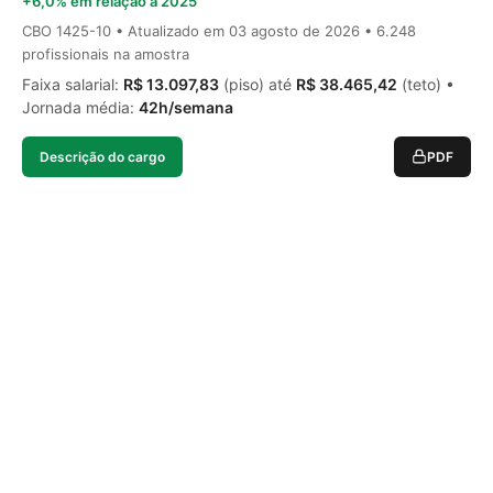
+6,0% em relação a 2025
CBO 1425-10 • Atualizado em
03 agosto de 2026
• 6.248
profissionais na amostra
Faixa salarial:
R$ 13.097,83
(piso) até
R$ 38.465,42
(teto) •
Jornada média:
42h/semana
Descrição do cargo
PDF