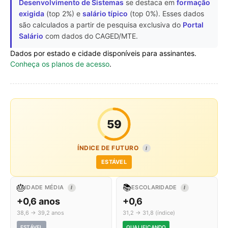
Desenvolvimento de Sistemas
se destaca em
formação
exigida
(top 2%) e
salário típico
(top 0%). Esses dados
são calculados a partir de pesquisa exclusiva do
Portal
Salário
com dados do CAGED/MTE.
Dados por estado e cidade disponíveis para assinantes.
Conheça os planos de acesso
.
59
ÍNDICE DE FUTURO
I
ESTÁVEL
🎂
📚
IDADE MÉDIA
ESCOLARIDADE
I
I
+0,6 anos
+0,6
38,6 → 39,2 anos
31,2 → 31,8 (índice)
ESTÁVEL
QUALIFICANDO