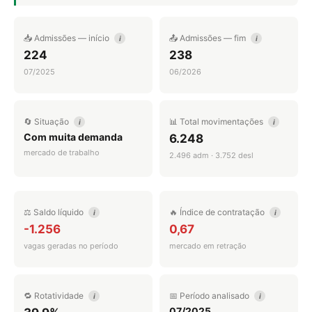
📥 Admissões — início
📤 Admissões — fim
i
i
224
238
07/2025
06/2026
🔄 Situação
📊 Total movimentações
i
i
Com muita demanda
6.248
mercado de trabalho
2.496 adm · 3.752 desl
⚖️ Saldo líquido
🔥 Índice de contratação
i
i
-1.256
0,67
vagas geradas no período
mercado em retração
🔁 Rotatividade
📅 Período analisado
i
i
07/2025