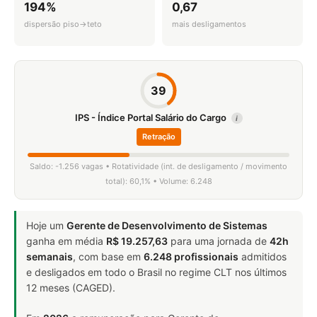
194%
0,67
dispersão piso→teto
mais desligamentos
39
IPS - Índice Portal Salário do Cargo
i
Retração
Saldo: -1.256 vagas • Rotatividade (int. de desligamento / movimento
total): 60,1% • Volume: 6.248
Hoje um
Gerente de Desenvolvimento de Sistemas
ganha em média
R$ 19.257,63
para uma jornada de
42h
semanais
, com base em
6.248 profissionais
admitidos
e desligados em todo o Brasil no regime CLT nos últimos
12 meses (CAGED).