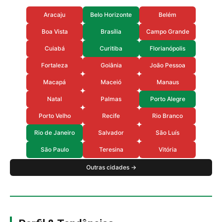
Aracaju
Belo Horizonte
Belém
Boa Vista
Brasília
Campo Grande
Cuiabá
Curitiba
Florianópolis
Fortaleza
Goiânia
João Pessoa
Macapá
Maceió
Manaus
Natal
Palmas
Porto Alegre
Porto Velho
Recife
Rio Branco
Rio de Janeiro
Salvador
São Luís
São Paulo
Teresina
Vitória
Outras cidades →