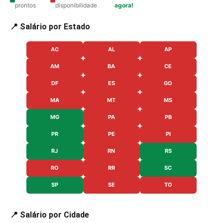
prontos
disponibilidade
agora!
📍 Salário por Estado
AC
AL
AP
AM
BA
CE
DF
ES
GO
MA
MT
MS
MG
PA
PB
PR
PE
PI
RJ
RN
RS
RO
RR
SC
SP
SE
TO
📍 Salário por Cidade