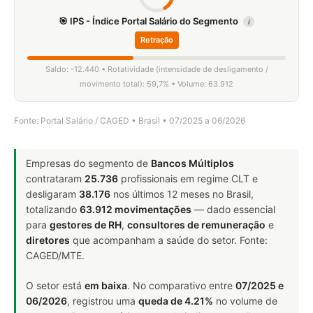
🎯 IPS - Índice Portal Salário do Segmento
i
Retração
Saldo: -12.440 • Rotatividade (intensidade de desligamento /
movimento total): 59,7% • Volume: 63.912
Fonte: Portal Salário / CAGED • Brasil • 07/2025 a 06/2026
Empresas do segmento de
Bancos Múltiplos
contrataram
25.736
profissionais em regime CLT e
desligaram
38.176
nos últimos 12 meses no Brasil,
totalizando
63.912 movimentações
— dado essencial
para
gestores de RH
,
consultores de remuneração
e
diretores
que acompanham a saúde do setor. Fonte:
CAGED/MTE.
O setor está
em baixa
. No comparativo entre
07/2025 e
06/2026
, registrou uma
queda de 4.21%
no volume de