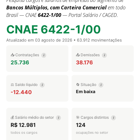
Pesquisa cargos e salários de empresas do segmento de
Bancos Múltiplos, com Carteira Comercial
em todo
Brasil — CNAE
6422-1/00
— Portal Salário / CAGED.
CNAE 6422-1/00
Atualizado em
03 agosto de 2026
• 63.912 movimentações
📥 Contratações
📤 Demissões
i
i
25.736
38.176
⚖️ Saldo líquido
🔄 Situação
i
i
Em baixa
-12.440
💰 Salário médio do setor
🎯 Cargos distintos
i
i
R$ 12.981
124
todos os cargos
ocupações no setor