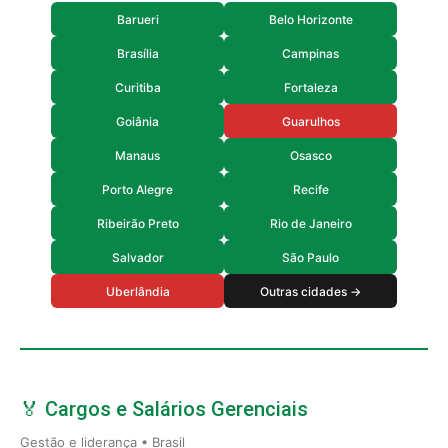
Barueri
Belo Horizonte
Brasília
Campinas
Curitiba
Fortaleza
Goiânia
Guarulhos
Manaus
Osasco
Porto Alegre
Recife
Ribeirão Preto
Rio de Janeiro
Salvador
São Paulo
Uberlândia
Outras cidades →
🏅 Cargos e Salários Gerenciais
Gestão e liderança • Brasil