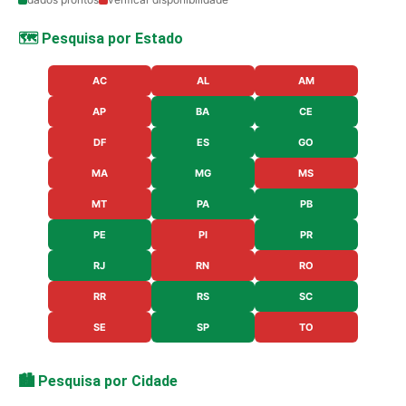
🗺️ Pesquisa por Estado
AC
AL
AM
AP
BA
CE
DF
ES
GO
MA
MG
MS
MT
PA
PB
PE
PI
PR
RJ
RN
RO
RR
RS
SC
SE
SP
TO
🏙️ Pesquisa por Cidade