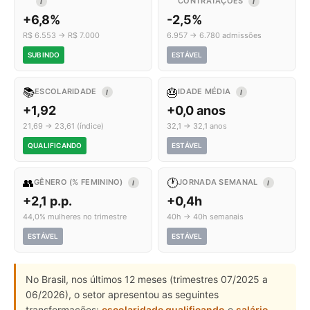
CONTRATAÇÕES
I
I
+6,8%
-2,5%
R$ 6.553 → R$ 7.000
6.957 → 6.780 admissões
SUBINDO
ESTÁVEL
📚
🎂
ESCOLARIDADE
IDADE MÉDIA
I
I
+1,92
+0,0 anos
21,69 → 23,61 (índice)
32,1 → 32,1 anos
QUALIFICANDO
ESTÁVEL
👥
🕐
GÊNERO (% FEMININO)
JORNADA SEMANAL
I
I
+2,1 p.p.
+0,4h
44,0% mulheres no trimestre
40h → 40h semanais
ESTÁVEL
ESTÁVEL
No Brasil, nos últimos 12 meses (trimestres 07/2025 a
06/2026), o setor apresentou as seguintes
transformações:
escolaridade qualificando
e
salário