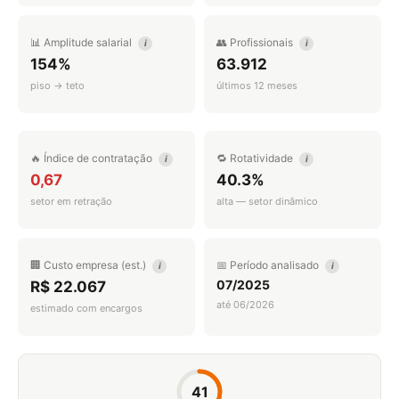
📊 Amplitude salarial
👥 Profissionais
i
i
154%
63.912
piso → teto
últimos 12 meses
🔥 Índice de contratação
🔁 Rotatividade
i
i
0,67
40.3%
setor em retração
alta — setor dinâmico
🏢 Custo empresa (est.)
📅 Período analisado
i
i
07/2025
R$ 22.067
até 06/2026
estimado com encargos
41