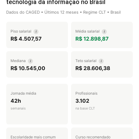
tecnologia da informação no Brasil
Dados do CAGED • Últimos 12 meses • Regime CLT • Brasil
Piso salarial
Média salarial
i
i
R$ 4.507,57
R$ 12.898,87
Mediana
Teto salarial
i
i
R$ 10.545,00
R$ 28.606,38
Jornada média
Profissionais
42h
3.102
semanais
na base CLT
Escolaridade mais comum
Curso recomendado