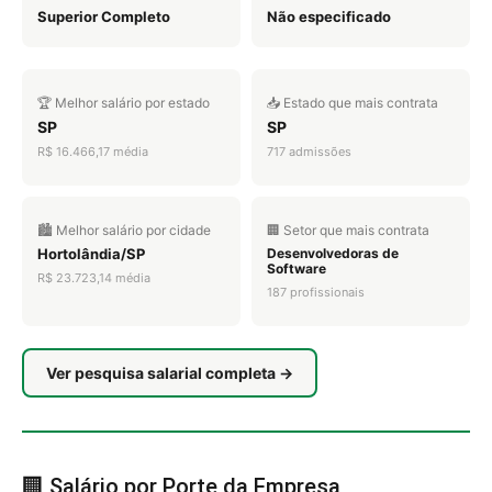
Superior Completo
Não especificado
🏆 Melhor salário por estado
📥 Estado que mais contrata
SP
SP
R$ 16.466,17 média
717 admissões
🏙️ Melhor salário por cidade
🏢 Setor que mais contrata
Hortolândia/SP
Desenvolvedoras de
Software
R$ 23.723,14 média
187 profissionais
Ver pesquisa salarial completa →
🏢 Salário por Porte da Empresa