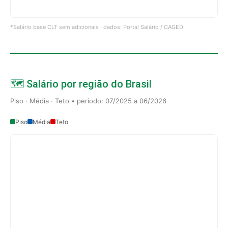
*Salário base CLT sem adicionais · dados: Portal Salário / CAGED
🗺️ Salário por região do Brasil
Piso · Média · Teto • período: 07/2025 a 06/2026
Piso
Média
Teto