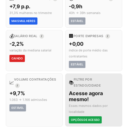
+7,9 p.p.
-0,9h
31,3% mulheres no trimestre
40h → 39h semanais
MAIS MULHERES
ESTÁVEL
💰
🏢
SALÁRIO REAL
PORTE EMPRESAS
I
I
-2,2%
+0,00
variação da mediana salarial
índice de porte médio das
contratantes
CAINDO
ESTÁVEL
VOLUME CONTRATAÇÕES
FILTRE POR
📈
📚
ESTADO/CIDADE
I
+9,7%
Acesse agora
mesmo!
1.063 → 1.166 admissões
Esses mesmos dados por
ESTÁVEL
localidade
OPÇÕES DE ACESSO