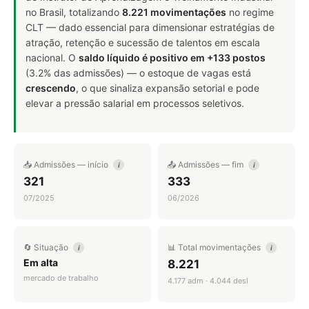
no Brasil, totalizando
8.221 movimentações
no regime
CLT — dado essencial para dimensionar estratégias de
atração, retenção e sucessão de talentos em escala
nacional. O
saldo líquido é positivo em +133 postos
(3.2% das admissões) — o estoque de vagas está
crescendo
, o que sinaliza expansão setorial e pode
elevar a pressão salarial em processos seletivos.
📥 Admissões — início
📤 Admissões — fim
i
i
321
333
07/2025
06/2026
🔄 Situação
📊 Total movimentações
i
i
Em alta
8.221
mercado de trabalho
4.177 adm · 4.044 desl