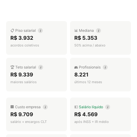
📋 Piso salarial
📊 Mediana
i
i
R$ 3.932
R$ 5.353
acordos coletivos
50% acima / abaixo
🏆 Teto salarial
👥 Profissionais
i
i
R$ 9.339
8.221
maiores salários
últimos 12 meses
🏢 Custo empresa
💵
Salário líquido
i
i
R$ 9.709
R$ 4.569
salário + encargos CLT
após INSS + IR médio