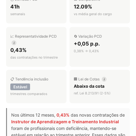
41h
12.09%
semanais
vs média geral do cargo
📈 Representatividade PCD
🔄 Variação PCD
+0,05 p.p.
i
0,43%
0,38% → 0,43%
das contratações no trimestre
📋 Tendência inclusão
🏢 Lei de Cotas
i
Abaixo da cota
Estável
ref. Lei 8.213/91 (2-5%)
trimestres comparados
Nos últimos 12 meses,
0,43%
das novas contratações de
Instrutor de Aprendizagem e Treinamento Industrial
foram de profissionais com deficiência, mantendo-se
estável em relação ao trimestre anterior. Esses dados são