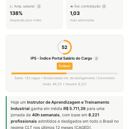
📈 Amp. salarial
🔥 Índ. contratação
i
i
138%
1,03
dispersão piso→teto
mais admissões
52
IPS - Índice Portal Salário do Cargo
i
Estável
Saldo: 133 vagas • Rotatividade (int. de desligamento / movimento
total): 49,2% • Volume: 8.221
Hoje um
Instrutor de Aprendizagem e Treinamento
Industrial
ganha em média
R$ 5.711,39
para uma
jornada de
40h semanais
, com base em
8.221
profissionais
admitidos e desligados em todo o Brasil no
regime CLT nos últimos 12 meses (CAGED).