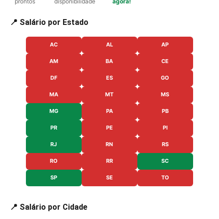
prontos
disponibilidade
agora!
📍 Salário por Estado
AC
AL
AP
AM
BA
CE
DF
ES
GO
MA
MT
MS
MG
PA
PB
PR
PE
PI
RJ
RN
RS
RO
RR
SC
SP
SE
TO
📍 Salário por Cidade