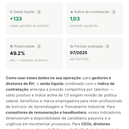
⚖️ Saldo líquido
🔥 Índice de contratação
i
i
+133
1,03
vagas geradas no período
mercado aquecido
🔁 Rotatividade
📅 Período analisado
i
i
07/2025
49.2%
até 06/2026
alta — mercado dinâmico
Como usar esses dados na sua operação:
para
gestores e
diretores de RH
, o
saldo líquido
combinado com o
índice de
contratação
antecipa a pressão competitiva por talentos —
saldo positivo e índice acima de 1,0 exigem revisão de política
salarial, benefícios e marca empregadora para reter profissionais
de Instrutor de Aprendizagem e Treinamento Industrial. Para
consultores de remuneração e headhunters
, esses indicadores
dimensionam a disponibilidade de candidatos passivos e a
urgência em movimentar processos. Para
CEOs, diretores