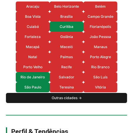
Aracaju
Belo Horizonte
Belém
Boa Vista
Brasília
Campo Grande
Cuiabá
Curitiba
Florianópolis
Fortaleza
Goiânia
João Pessoa
Macapá
Maceió
Manaus
Natal
Palmas
Porto Alegre
Porto Velho
Recife
Rio Branco
Rio de Janeiro
Salvador
São Luís
São Paulo
Teresina
Vitória
Outras cidades →
Perfil & Tendências