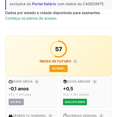
exclusiva do
Portal Salário
com dados do CAGED/MTE.
Dados por estado e cidade disponíveis para assinantes.
Conheça os planos de acesso
.
57
ÍNDICE DE FUTURO
I
ESTÁVEL
🎂
📚
IDADE MÉDIA
ESCOLARIDADE
I
I
-0,1 anos
+0,5
37,2 → 37,1 anos
15,6 → 16,1 (índice)
ESTÁVEL
QUALIFICANDO
👥
🕐
GÊNERO (% FEMININO)
JORNADA SEMANAL
I
I