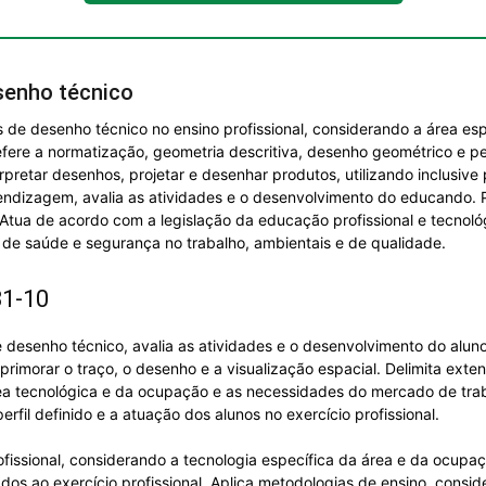
senho técnico
s de desenho técnico no ensino profissional, considerando a área esp
efere a normatização, geometria descritiva, desenho geométrico e pe
pretar desenhos, projetar e desenhar produtos, utilizando inclusiv
ndizagem, avalia as atividades e o desenvolvimento do educando. Pr
Atua de acordo com a legislação da educação profissional e tecnoló
 de saúde e segurança no trabalho, ambientais e de qualidade.
31-10
 desenho técnico, avalia as atividades e o desenvolvimento do aluno
rimorar o traço, o desenho e a visualização espacial. Delimita ex
a tecnológica e da ocupação e as necessidades do mercado de traba
rfil definido e a atuação dos alunos no exercício profissional.
rofissional, considerando a tecnologia específica da área e da ocup
nados ao exercício profissional. Aplica metodologias de ensino, cons