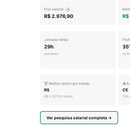
Piso salarial
Médi
i
R$ 2.976,90
R$
Jornada média
Prof
29h
35
semanais
na b
🏆 Melhor salário por estado
📥 E
RS
CE
R$ 6.207,00 média
108 
Ver pesquisa salarial completa →