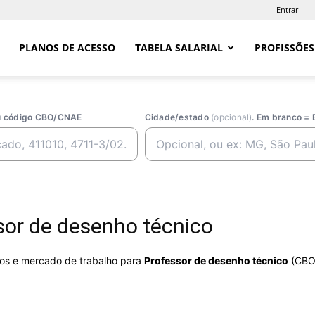
Entrar
PLANOS DE ACESSO
TABELA SALARIAL
PROFISSÕES
ou código CBO/CNAE
Cidade/estado
(opcional)
. Em branco = 
or de desenho técnico
rios e mercado de trabalho para
Professor de desenho técnico
(CBO