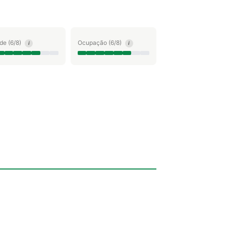
ude (6/8)
Ocupação (6/8)
i
i