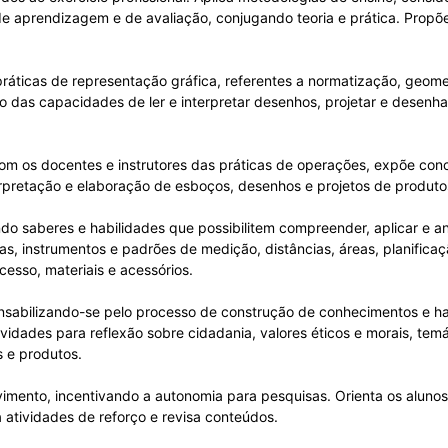
 aprendizagem e de avaliação, conjugando teoria e prática. Propõe 
práticas de representação gráfica, referentes a normatização, geome
 das capacidades de ler e interpretar desenhos, projetar e desenhar
om os docentes e instrutores das práticas de operações, expõe conce
terpretação e elaboração de esboços, desenhos e projetos de produt
ndo saberes e habilidades que possibilitem compreender, aplicar e an
las, instrumentos e padrões de medição, distâncias, áreas, planifica
esso, materiais e acessórios.
sabilizando-se pelo processo de construção de conhecimentos e habi
idades para reflexão sobre cidadania, valores éticos e morais, temát
 e produtos.
imento, incentivando a autonomia para pesquisas. Orienta os aluno
a atividades de reforço e revisa conteúdos.