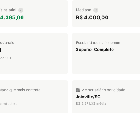
a salarial
Mediana
i
i
 4.385,66
R$ 4.000,00
issionais
Escolaridade mais comum
Superior Completo
1
ase CLT
stado que mais contrata
🏙️ Melhor salário por cidade
Joinville/SC
R$ 5.371,33 média
admissões