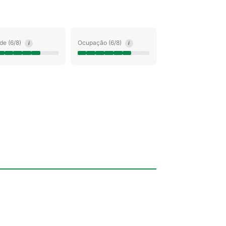
ude (6/8)
Ocupação (6/8)
i
i