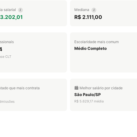
a salarial
Mediana
i
i
 3.202,01
R$ 2.111,00
issionais
Escolaridade mais comum
Médio Completo
4
ase CLT
stado que mais contrata
🏙️ Melhor salário por cidade
São Paulo/SP
R$ 5.629,17 média
dmissões