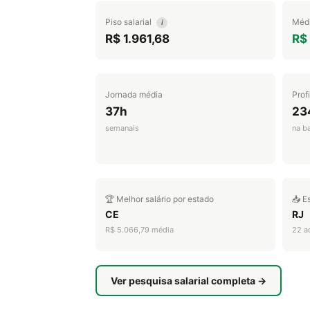
Piso salarial
Médi
i
R$ 1.961,68
R$
Jornada média
Prof
37h
23
semanais
na b
🏆 Melhor salário por estado
📥 E
CE
RJ
R$ 5.066,79 média
22 a
Ver pesquisa salarial completa →