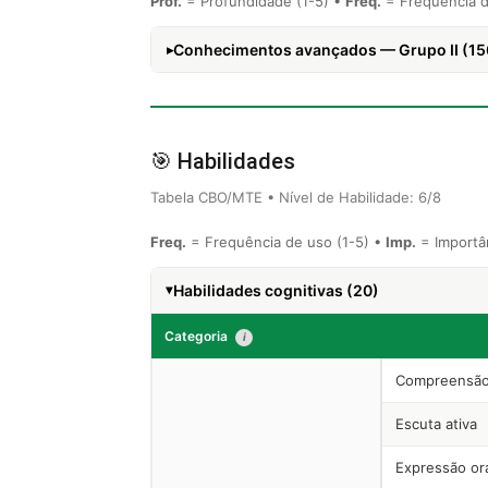
Prof.
= Profundidade (1-5) •
Freq.
= Frequência d
Conhecimentos avançados — Grupo II (15
🎯 Habilidades
Tabela CBO/MTE • Nível de Habilidade: 6/8
Freq.
= Frequência de uso (1-5) •
Imp.
= Importân
Habilidades cognitivas (20)
Categoria
i
Compreensão
Escuta ativa
Expressão or