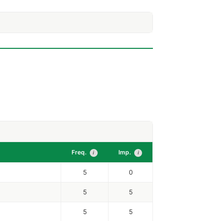
Freq.
Imp.
i
i
5
0
5
5
5
5