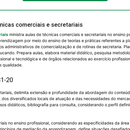
nicas comerciais e secretariais
riais
ministra aulas de técnicas comerciais e secretariais no ensino 
prendizagem por meio do ensino de teorias e práticas referentes a p
s administrativos de comercialização e de rotinas de secretaria. Pl
ucando. Prepara aulas, elabora material didático, pesquisa metodolog
sional e tecnológica e de órgãos relacionados ao exercício profissi
e qualidade.
31-20
etariais, delimita extensão e profundidade da abordagem do conteúd
, dos diversificados locais de atuação e das necessidades do mercad
rsos didáticos, bibliografia para consulta, considerando o perfil defi
ariais no ensino profissional, considerando as especificidades da ár
princípios de mediação da aprendizagem, define situações desafiado