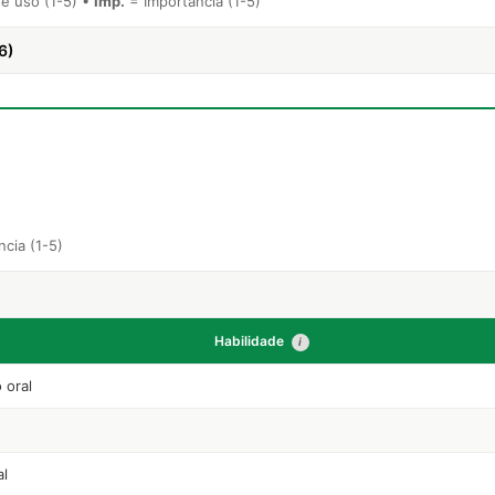
e uso (1-5) •
Imp.
= Importância (1-5)
6)
cia (1-5)
Habilidade
i
 oral
al