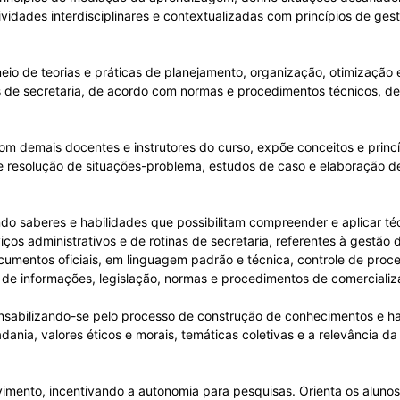
ividades interdisciplinares e contextualizadas com princípios de ges
 meio de teorias e práticas de planejamento, organização, otimização
as de secretaria, de acordo com normas e procedimentos técnicos, d
om demais docentes e instrutores do curso, expõe conceitos e princ
e resolução de situações-problema, estudos de caso e elaboração de 
ndo saberes e habilidades que possibilitam compreender e aplicar téc
ços administrativos e de rotinas de secretaria, referentes à gestão
cumentos oficiais, em linguagem padrão e técnica, controle de proc
e informações, legislação, normas e procedimentos de comercializaç
sabilizando-se pelo processo de construção de conhecimentos e habi
dania, valores éticos e morais, temáticas coletivas e a relevância d
imento, incentivando a autonomia para pesquisas. Orienta os aluno