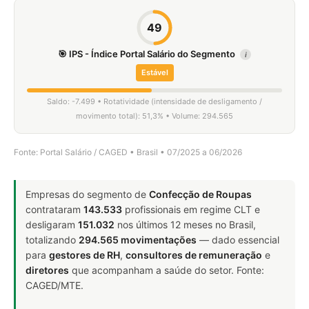
49
🎯 IPS - Índice Portal Salário do Segmento
i
Estável
Saldo: -7.499 • Rotatividade (intensidade de desligamento /
movimento total): 51,3% • Volume: 294.565
Fonte: Portal Salário / CAGED • Brasil • 07/2025 a 06/2026
Empresas do segmento de
Confecção de Roupas
contrataram
143.533
profissionais em regime CLT e
desligaram
151.032
nos últimos 12 meses no Brasil,
totalizando
294.565 movimentações
— dado essencial
para
gestores de RH
,
consultores de remuneração
e
diretores
que acompanham a saúde do setor. Fonte:
CAGED/MTE.