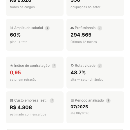
R$ 2.828
356
todos os cargos
ocupações no setor
📊 Amplitude salarial
👥 Profissionais
i
i
60%
294.565
piso → teto
últimos 12 meses
🔥 Índice de contratação
🔁 Rotatividade
i
i
0,95
48.7%
setor em retração
alta — setor dinâmico
🏢 Custo empresa (est.)
📅 Período analisado
i
i
07/2025
R$ 4.808
até 06/2026
estimado com encargos