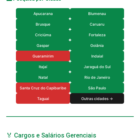
Apucarana
Blumenau
Brusque
Caruaru
Criciúma
Fortaleza
Gaspar
Goiânia
Guaramirim
Indaial
Itajaí
Jaraguá do Sul
Natal
Rio de Janeiro
Santa Cruz do Capibaribe
São Paulo
Taguai
Outras cidades →
🏅 Cargos e Salários Gerenciais