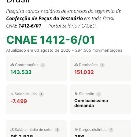
Pesquisa cargos e salários de empresas do segmento de
Confecção de Peças do Vestuário
em todo Brasil —
CNAE
1412-6/01
— Portal Salário / CAGED.
CNAE 1412-6/01
Atualizado em
03 agosto de 2026
• 294.565 movimentações
📥 Contratações
📤 Demissões
i
i
143.533
151.032
⚖️ Saldo líquido
🔄 Situação
i
i
Com baixíssima
-7.499
demanda
💰 Salário médio do setor
🎯 Cargos distintos
i
i