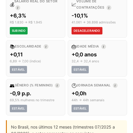
SALÁRIO REAL DO SETOR
VOLUME DE
💰
📈
CONTRATAÇÕES
I
I
+6,3%
-10,1%
R$ 1.830 → R$ 1.945
41.061 → 36.898 admissões
SUBINDO
DESACELERANDO
📚
🎂
ESCOLARIDADE
IDADE MÉDIA
I
I
+0,11
+0,0 anos
6,89 → 7,00 (índice)
32,4 → 32,4 anos
ESTÁVEL
ESTÁVEL
👥
🕐
GÊNERO (% FEMININO)
JORNADA SEMANAL
I
I
-0,9 p.p.
+0,0h
69,5% mulheres no trimestre
44h → 44h semanais
ESTÁVEL
ESTÁVEL
No Brasil, nos últimos 12 meses (trimestres 07/2025 a