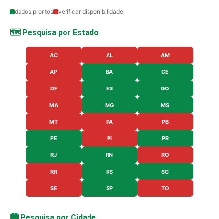
dados prontos
verificar disponibilidade
🗺️ Pesquisa por Estado
AC
AL
AM
AP
BA
CE
DF
ES
GO
MA
MG
MS
MT
PA
PB
PE
PI
PR
RJ
RN
RO
RR
RS
SC
SE
SP
TO
🏙️ Pesquisa por Cidade