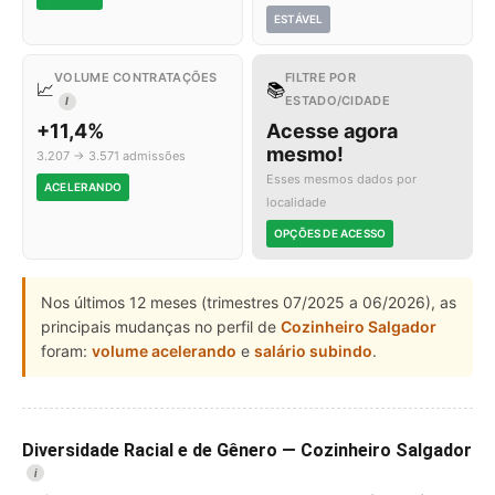
ESTÁVEL
VOLUME CONTRATAÇÕES
FILTRE POR
📈
📚
ESTADO/CIDADE
I
+11,4%
Acesse agora
mesmo!
3.207 → 3.571 admissões
Esses mesmos dados por
ACELERANDO
localidade
OPÇÕES DE ACESSO
Nos últimos 12 meses (trimestres 07/2025 a 06/2026), as
principais mudanças no perfil de
Cozinheiro Salgador
foram:
volume acelerando
e
salário subindo
.
Diversidade Racial e de Gênero — Cozinheiro Salgador
i