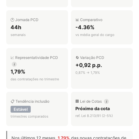
🕐 Jornada PCD
📊 Comparativo
44h
-4.36%
semanais
vs média geral do cargo
📈 Representatividade PCD
🔄 Variação PCD
+0,92 p.p.
i
1,79%
0,87% → 1,79%
das contratações no trimestre
📋 Tendência inclusão
🏢 Lei de Cotas
i
Próximo da cota
Estável
ref. Lei 8.213/91 (2-5%)
trimestres comparados
Nos últimos 12 meses,
1,79%
das novas contratações de