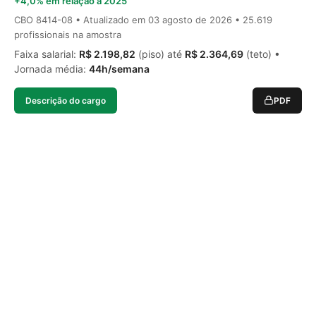
+4,0% em relação a 2025
CBO 8414-08 • Atualizado em
03 agosto de 2026
• 25.619
profissionais na amostra
Faixa salarial:
R$ 2.198,82
(piso) até
R$ 2.364,69
(teto) •
Jornada média:
44h/semana
Descrição do cargo
PDF