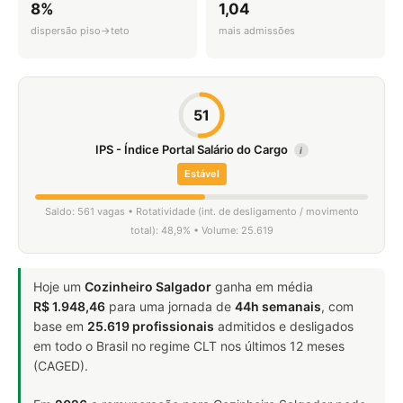
8%
1,04
dispersão piso→teto
mais admissões
51
IPS - Índice Portal Salário do Cargo
i
Estável
Saldo: 561 vagas • Rotatividade (int. de desligamento / movimento
total): 48,9% • Volume: 25.619
Hoje um
Cozinheiro Salgador
ganha em média
R$ 1.948,46
para uma jornada de
44h semanais
, com
base em
25.619 profissionais
admitidos e desligados
em todo o Brasil no regime CLT nos últimos 12 meses
(CAGED).