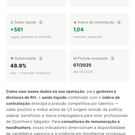
⚖️ Saldo líquido
🔥 Índice de contratação
i
i
+561
1,04
vagas geradas no período
mercado aquecido
🔁 Rotatividade
📅 Período analisado
i
i
07/2025
48.9%
até 06/2026
alta — mercado dinâmico
Como usar esses dados na sua operação:
para
gestores e
diretores de RH
, o
saldo líquido
combinado com o
índice de
contratação
antecipa a pressão competitiva por talentos —
saldo positivo e índice acima de 1,0 exigem revisão de política
salarial, benefícios e marca empregadora para reter profissionais
de Cozinheiro Salgador. Para
consultores de remuneração e
headhunters
, esses indicadores dimensionam a disponibilidade
de candidatos passivos e a urgência em movimentar processos.