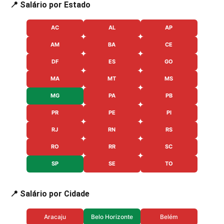
📍 Salário por Estado
AC
AL
AP
AM
BA
CE
DF
ES
GO
MA
MT
MS
MG
PA
PB
PR
PE
PI
RJ
RN
RS
RO
RR
SC
SP
SE
TO
📍 Salário por Cidade
Aracaju
Belo Horizonte
Belém