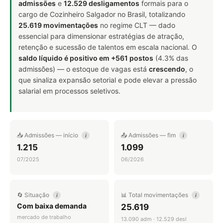
admissões
e
12.529 desligamentos
formais para o
cargo de Cozinheiro Salgador no Brasil, totalizando
25.619 movimentações
no regime CLT — dado
essencial para dimensionar estratégias de atração,
retenção e sucessão de talentos em escala nacional. O
saldo líquido é positivo em +561 postos
(4.3% das
admissões) — o estoque de vagas está
crescendo
, o
que sinaliza expansão setorial e pode elevar a pressão
salarial em processos seletivos.
📥 Admissões — início
📤 Admissões — fim
i
i
1.215
1.099
07/2025
06/2026
🔄 Situação
📊 Total movimentações
i
i
Com baixa demanda
25.619
mercado de trabalho
13.090 adm · 12.529 desl