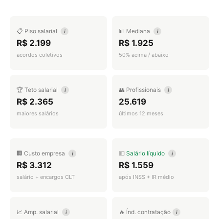
📋 Piso salarial
📊 Mediana
i
i
R$ 2.199
R$ 1.925
acordos coletivos
50% acima / abaixo
🏆 Teto salarial
👥 Profissionais
i
i
R$ 2.365
25.619
maiores salários
últimos 12 meses
🏢 Custo empresa
💵
Salário líquido
i
i
R$ 3.312
R$ 1.559
salário + encargos CLT
após INSS + IR médio
📈 Amp. salarial
🔥 Índ. contratação
i
i