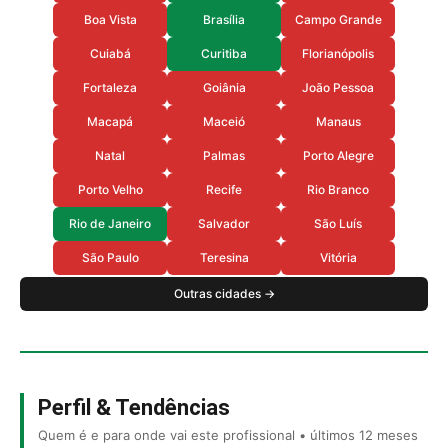
Boa Vista
Brasília
Campo Grande
Cuiabá
Curitiba
Florianópolis
Fortaleza
Goiânia
João Pessoa
Macapá
Maceió
Manaus
Natal
Palmas
Porto Alegre
Porto Velho
Recife
Rio Branco
Rio de Janeiro
Salvador
São Luís
São Paulo
Teresina
Vitória
Outras cidades →
Perfil & Tendências
Quem é e para onde vai este profissional • últimos 12 meses