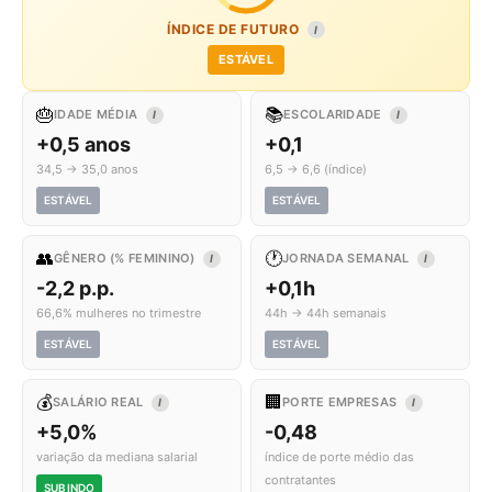
ÍNDICE DE FUTURO
I
ESTÁVEL
🎂
📚
IDADE MÉDIA
ESCOLARIDADE
I
I
+0,5 anos
+0,1
34,5 → 35,0 anos
6,5 → 6,6 (índice)
ESTÁVEL
ESTÁVEL
👥
🕐
GÊNERO (% FEMININO)
JORNADA SEMANAL
I
I
-2,2 p.p.
+0,1h
66,6% mulheres no trimestre
44h → 44h semanais
ESTÁVEL
ESTÁVEL
💰
🏢
SALÁRIO REAL
PORTE EMPRESAS
I
I
+5,0%
-0,48
variação da mediana salarial
índice de porte médio das
contratantes
SUBINDO