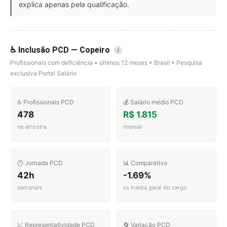
explica apenas pela qualificação.
♿ Inclusão PCD — Copeiro
i
Profissionais com deficiência • últimos 12 meses • Brasil • Pesquisa
exclusiva Portal Salário
♿ Profissionais PCD
💰 Salário médio PCD
478
R$ 1.815
na amostra
mensal
🕐 Jornada PCD
📊 Comparativo
42h
-1.69%
semanais
vs média geral do cargo
📈 Representatividade PCD
🔄 Variação PCD