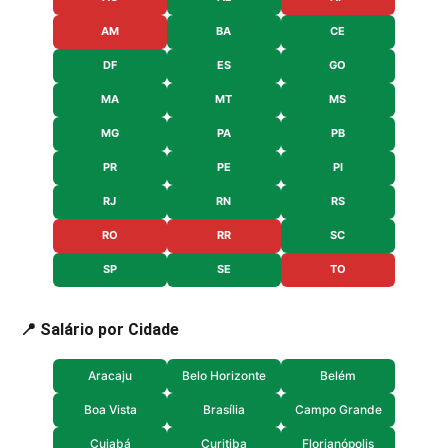
AM
BA
CE
DF
ES
GO
MA
MT
MS
MG
PA
PB
PR
PE
PI
RJ
RN
RS
RO
RR
SC
SP
SE
TO
📍 Salário por Cidade
Aracaju
Belo Horizonte
Belém
Boa Vista
Brasília
Campo Grande
Cuiabá
Curitiba
Florianópolis