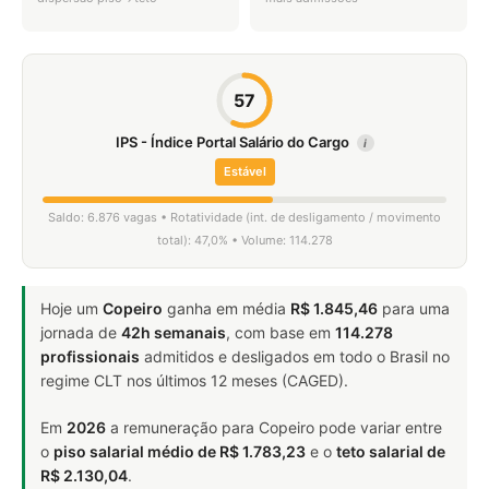
57
IPS - Índice Portal Salário do Cargo
i
Estável
Saldo: 6.876 vagas • Rotatividade (int. de desligamento / movimento
total): 47,0% • Volume: 114.278
Hoje um
Copeiro
ganha em média
R$ 1.845,46
para uma
jornada de
42h semanais
, com base em
114.278
profissionais
admitidos e desligados em todo o Brasil no
regime CLT nos últimos 12 meses (CAGED).
Em
2026
a remuneração para Copeiro pode variar entre
o
piso salarial médio de R$ 1.783,23
e o
teto salarial de
R$ 2.130,04
.