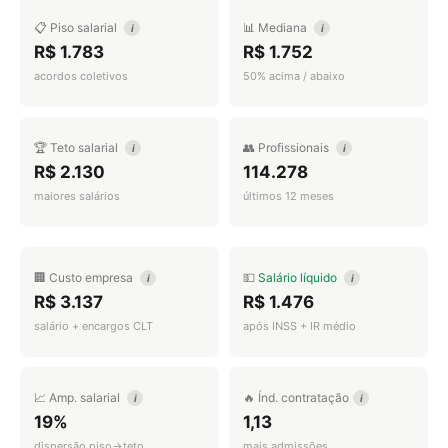
📋 Piso salarial
📊 Mediana
i
i
R$ 1.783
R$ 1.752
acordos coletivos
50% acima / abaixo
🏆 Teto salarial
👥 Profissionais
i
i
R$ 2.130
114.278
maiores salários
últimos 12 meses
🏢 Custo empresa
💵
Salário líquido
i
i
R$ 3.137
R$ 1.476
salário + encargos CLT
após INSS + IR médio
📈 Amp. salarial
🔥 Índ. contratação
i
i
19%
1,13
dispersão piso→teto
mais admissões