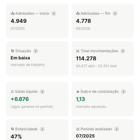
📥 Admissões — início
📤 Admissões — fim
i
i
4.949
4.778
07/2025
06/2026
🔄 Situação
📊 Total movimentações
i
i
Em baixa
114.278
mercado de trabalho
60.577 adm · 53.701 desl
⚖️ Saldo líquido
🔥 Índice de contratação
i
i
+6.876
1,13
vagas geradas no período
mercado aquecido
🔁 Rotatividade
📅 Período analisado
i
i
07/2025
47%