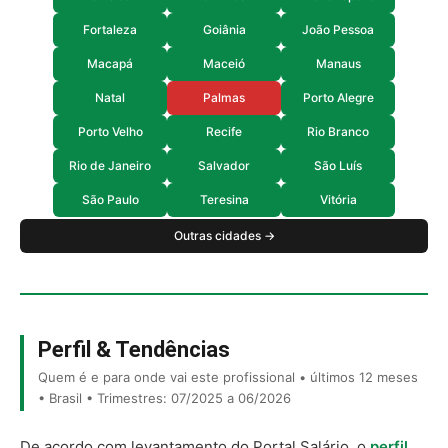
Fortaleza
Goiânia
João Pessoa
Macapá
Maceió
Manaus
Natal
Palmas
Porto Alegre
Porto Velho
Recife
Rio Branco
Rio de Janeiro
Salvador
São Luís
São Paulo
Teresina
Vitória
Outras cidades →
Perfil & Tendências
Quem é e para onde vai este profissional • últimos 12 meses
• Brasil • Trimestres: 07/2025 a 06/2026
De acordo com levantamento do Portal Salário, o
perfil