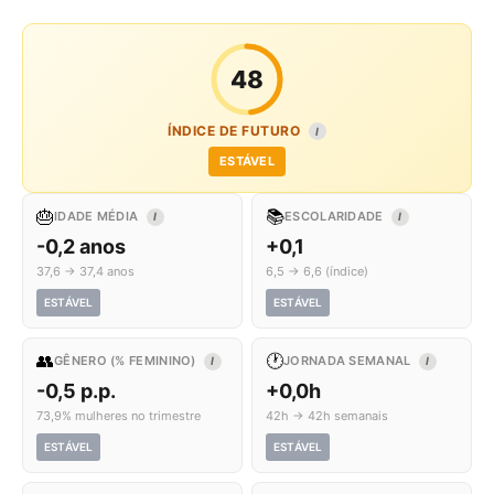
48
ÍNDICE DE FUTURO
I
ESTÁVEL
🎂
📚
IDADE MÉDIA
ESCOLARIDADE
I
I
-0,2 anos
+0,1
37,6 → 37,4 anos
6,5 → 6,6 (índice)
ESTÁVEL
ESTÁVEL
👥
🕐
GÊNERO (% FEMININO)
JORNADA SEMANAL
I
I
-0,5 p.p.
+0,0h
73,9% mulheres no trimestre
42h → 42h semanais
ESTÁVEL
ESTÁVEL