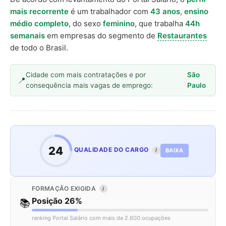
mais recorrente
é um trabalhador com
43 anos
,
ensino
médio completo
, do sexo
feminino
, que trabalha
44h
semanais
em empresas do segmento de
Restaurantes
de todo o Brasil.
Cidade com mais contratações e por
São
consequência mais vagas de emprego:
Paulo
24
QUALIDADE DO CARGO
BAIXA
I
FORMAÇÃO EXIGIDA
I
Posição 26%
📚
ranking Portal Salário com mais de 2.600 ocupações