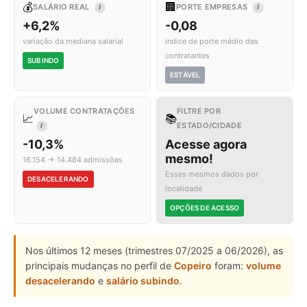
💰
🏢
SALÁRIO REAL
PORTE EMPRESAS
I
I
+6,2%
-0,08
variação da mediana salarial
índice de porte médio das
contratantes
SUBINDO
ESTÁVEL
VOLUME CONTRATAÇÕES
FILTRE POR
📈
📚
ESTADO/CIDADE
I
-10,3%
Acesse agora
mesmo!
16.154 → 14.484 admissões
Esses mesmos dados por
DESACELERANDO
localidade
OPÇÕES DE ACESSO
Nos últimos 12 meses (trimestres 07/2025 a 06/2026), as
principais mudanças no perfil de
Copeiro
foram:
volume
desacelerando
e
salário subindo
.