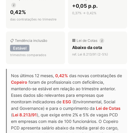
+0,05 p.p.
i
0,42%
0,37% → 0,42%
das contratações no trimestre
📋 Tendência inclusão
🏢 Lei de Cotas
i
Abaixo da cota
Estável
ref. Lei 8.213/91 (2-5%)
trimestres comparados
Nos últimos 12 meses,
0,42%
das novas contratações de
Copeiro
foram de profissionais com deficiência,
mantendo-se estável em relação ao trimestre anterior.
Esses dados são relevantes para empresas que
monitoram indicadores de
ESG
(Environmental, Social
and Governance) e para o cumprimento da
Lei de Cotas
(
Lei 8.213/91
), que exige entre 2% e 5% de vagas PCD
em empresas com mais de 100 funcionários. O Copeiro
PCD apresenta salário abaixo da média geral do cargo,