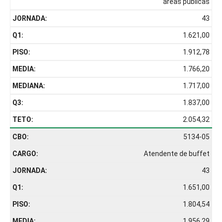
áreas públicas
43
1.621,00
1.912,78
1.766,20
1.717,00
1.837,00
2.054,32
5134-05
Atendente de buffet
43
1.651,00
1.804,54
1.956,29