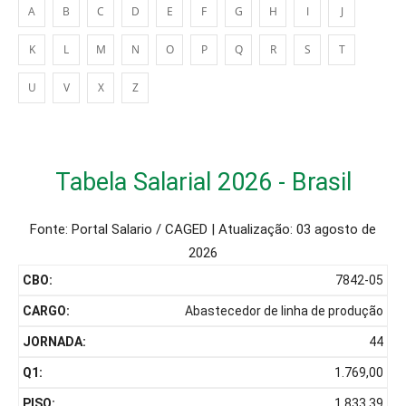
A
B
C
D
E
F
G
H
I
J
K
L
M
N
O
P
Q
R
S
T
U
V
X
Z
Tabela Salarial 2026 - Brasil
Fonte: Portal Salario / CAGED | Atualização:
03 agosto de
2026
7842-05
Abastecedor de linha de produção
44
1.769,00
1.833,39