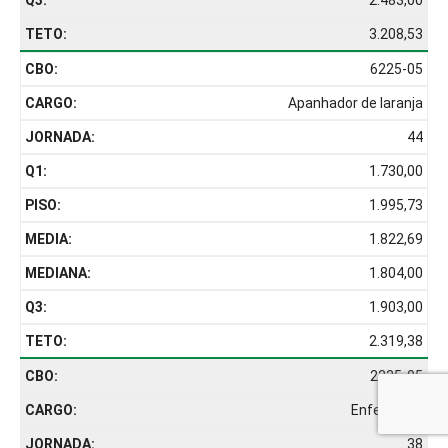
2.483,00
3.208,53
6225-05
Apanhador de laranja
44
1.730,00
1.995,73
1.822,69
1.804,00
1.903,00
2.319,38
2235-05
Enfermeiro
38