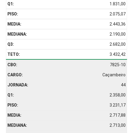
1.831,00
2.075,07
2.443,36
2.190,00
2.682,00
3.432,42
7825-10
Caçambeiro
44
2.358,00
3.231,17
2.717,88
2.713,00