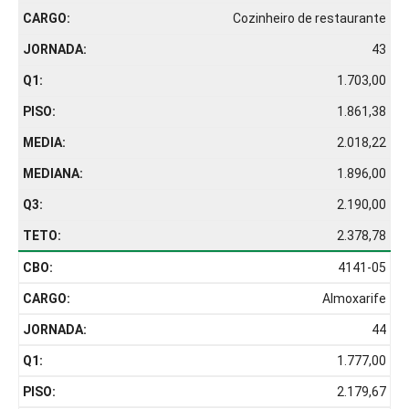
Cozinheiro de restaurante
43
1.703,00
1.861,38
2.018,22
1.896,00
2.190,00
2.378,78
4141-05
Almoxarife
44
1.777,00
2.179,67