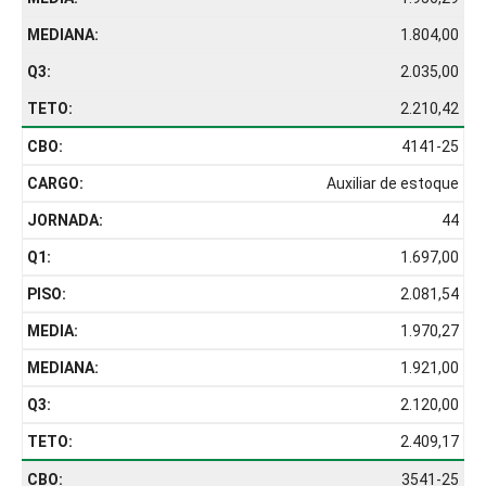
1.804,00
2.035,00
2.210,42
4141-25
Auxiliar de estoque
44
1.697,00
2.081,54
1.970,27
1.921,00
2.120,00
2.409,17
3541-25