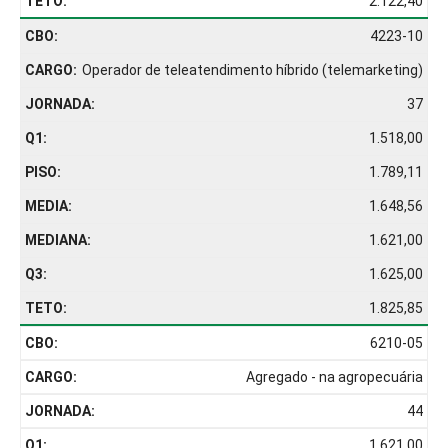
2.122,40
4223-10
Operador de teleatendimento híbrido (telemarketing)
37
1.518,00
1.789,11
1.648,56
1.621,00
1.625,00
1.825,85
6210-05
Agregado - na agropecuária
44
1.621,00