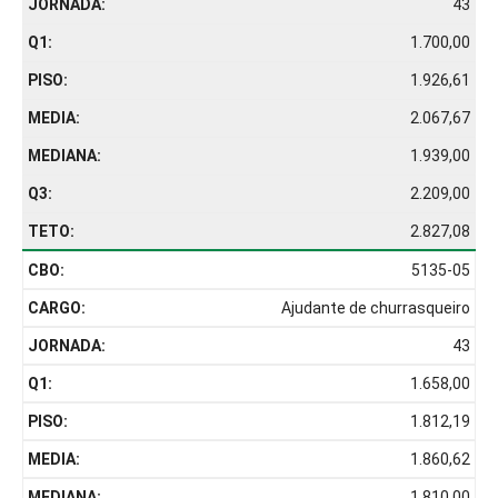
43
1.700,00
1.926,61
2.067,67
1.939,00
2.209,00
2.827,08
5135-05
Ajudante de churrasqueiro
43
1.658,00
1.812,19
1.860,62
1.810,00