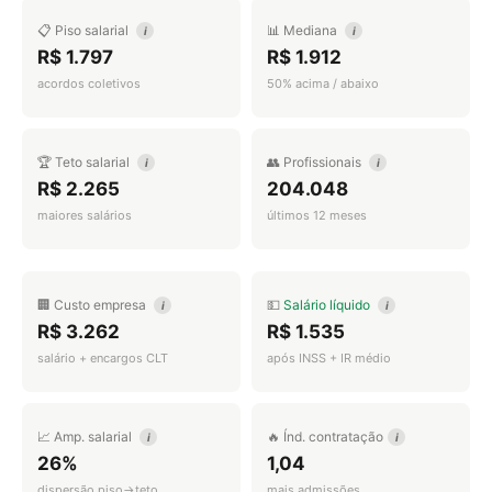
📋 Piso salarial
📊 Mediana
i
i
R$ 1.797
R$ 1.912
acordos coletivos
50% acima / abaixo
🏆 Teto salarial
👥 Profissionais
i
i
R$ 2.265
204.048
maiores salários
últimos 12 meses
🏢 Custo empresa
💵
Salário líquido
i
i
R$ 3.262
R$ 1.535
salário + encargos CLT
após INSS + IR médio
📈 Amp. salarial
🔥 Índ. contratação
i
i
26%
1,04
dispersão piso→teto
mais admissões