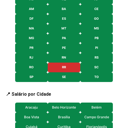
AM
BA
CE
DF
ES
GO
MA
MT
MS
MG
PA
PB
PR
PE
PI
RJ
RN
RS
RO
RR
SC
SP
SE
TO
📍 Salário por Cidade
Aracaju
Belo Horizonte
Belém
Boa Vista
Brasília
Campo Grande
Cuiabá
Curitiba
Florianópolis