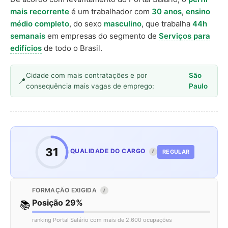
mais recorrente
é um trabalhador com
30 anos
,
ensino
médio completo
, do sexo
masculino
, que trabalha
44h
semanais
em empresas do segmento de
Serviços para
edifícios
de todo o Brasil.
Cidade com mais contratações e por
São
consequência mais vagas de emprego:
Paulo
31
QUALIDADE DO CARGO
REGULAR
I
FORMAÇÃO EXIGIDA
I
Posição 29%
📚
ranking Portal Salário com mais de 2.600 ocupações