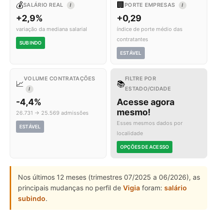
💰
🏢
SALÁRIO REAL
PORTE EMPRESAS
I
I
+2,9%
+0,29
variação da mediana salarial
índice de porte médio das
contratantes
SUBINDO
ESTÁVEL
VOLUME CONTRATAÇÕES
FILTRE POR
📈
📚
ESTADO/CIDADE
I
-4,4%
Acesse agora
mesmo!
26.731 → 25.569 admissões
Esses mesmos dados por
ESTÁVEL
localidade
OPÇÕES DE ACESSO
Nos últimos 12 meses (trimestres 07/2025 a 06/2026), as
principais mudanças no perfil de
Vigia
foram:
salário
subindo
.