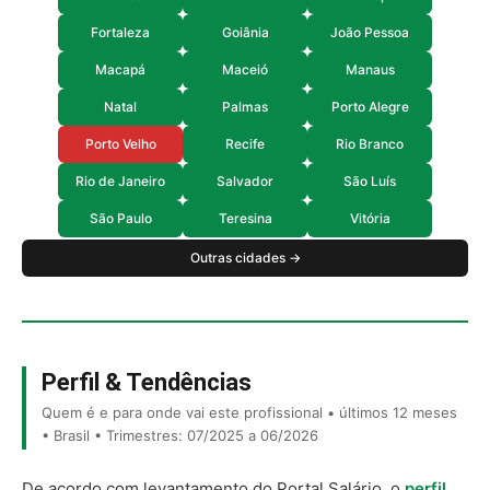
Fortaleza
Goiânia
João Pessoa
Macapá
Maceió
Manaus
Natal
Palmas
Porto Alegre
Porto Velho
Recife
Rio Branco
Rio de Janeiro
Salvador
São Luís
São Paulo
Teresina
Vitória
Outras cidades →
Perfil & Tendências
Quem é e para onde vai este profissional • últimos 12 meses
• Brasil • Trimestres: 07/2025 a 06/2026
De acordo com levantamento do Portal Salário, o
perfil