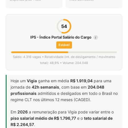
54
IPS - Índice Portal Salário do Cargo
i
Estável
Saldo: 4.316 vagas • Rotatividade (int. de desligamento / movimento
total): 48,9% • Volume: 204.048
Hoje um
Vigia
ganha em média
R$ 1.919,04
para uma
jornada de
42h semanais
, com base em
204.048
profissionais
admitidos e desligados em todo o Brasil no
regime CLT nos últimos 12 meses (CAGED).
Em
2026
a remuneração para Vigia pode variar entre o
piso salarial médio de R$ 1.796,77
e o
teto salarial de
R$ 2.264,57
.