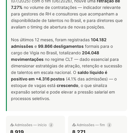
(07/2025) com o fim (06/2026), houve uma
retração de
7.27%
no volume de contratações — indicador relevante
para gestores de RH e consultores que acompanham a
disponibilidade de talentos no Brasil, e para diretores que
avaliam o timing de abertura de novas posições.
Nos últimos 12 meses, foram registradas
104.182
admissões
e
99.866 desligamentos
formais para o
cargo de Vigia no Brasil, totalizando
204.048
movimentações
no regime CLT — dado essencial para
dimensionar estratégias de atração, retenção e sucessão
de talentos em escala nacional. O
saldo líquido é
positivo em +4.316 postos
(4.1% das admissões) — o
estoque de vagas está
crescendo
, o que sinaliza
expansão setorial e pode elevar a pressão salarial em
processos seletivos.
📥 Admissões — início
📤 Admissões — fim
i
i
8.919
8.271