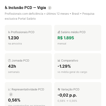
♿ Inclusão PCD — Vigia
i
Profissionais com deficiência • últimos 12 meses • Brasil • Pesquisa
exclusiva Portal Salário
♿ Profissionais PCD
💰 Salário médio PCD
1.230
R$ 1.895
na amostra
mensal
🕐 Jornada PCD
📊 Comparativo
42h
-1.29%
semanais
vs média geral do cargo
📈 Representatividade PCD
🔄 Variação PCD
-0,02 p.p.
i
0,56%
0,58% → 0,56%
das contratações no trimestre