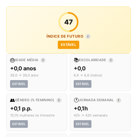
47
ÍNDICE DE FUTURO
I
ESTÁVEL
🎂
📚
IDADE MÉDIA
ESCOLARIDADE
I
I
+0,0 anos
+0,0
39,0 → 39,0 anos
6,6 → 6,6 (índice)
ESTÁVEL
ESTÁVEL
👥
🕐
GÊNERO (% FEMININO)
JORNADA SEMANAL
I
I
+0,1 p.p.
+0,1h
10,1% mulheres no trimestre
42h → 42h semanais
ESTÁVEL
ESTÁVEL