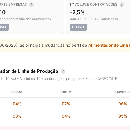
📈
ORTE EMPRESAS
VOLUME CONTRATAÇÕES
I
I
,10
-2,5%
e de porte médio das contratantes
338.019 → 329.453 admissões
ÁVEL
ESTÁVEL
06/2026), as principais mudanças no perfil de
Alimentador de Linh
tador de Linha de Produção
i
o (= 100%) • N mínimo: 100 contratações por grupo • Fonte: CAGED/MTE
PARDA
PRETA
AMAREL
94%
97%
96%
93%
94%
95%