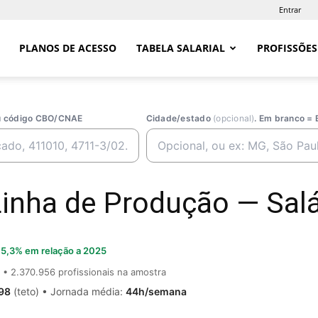
Entrar
PLANOS DE ACESSO
TABELA SALARIAL
PROFISSÕES
ou código CBO/CNAE
Cidade/estado
(opcional)
. Em branco = 
inha de Produção — Salár
5,3% em relação a 2025
• 2.370.956 profissionais na amostra
98
(teto) • Jornada média:
44h/semana