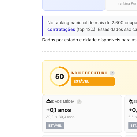
ranking Por
No ranking nacional de mais de 2.600 ocupa
contratações
(top 12%). Esses dados são ca
Dados por estado e cidade disponíveis para as
ÍNDICE DE FUTURO
I
50
ESTÁVEL
🎂
📚
IDADE MÉDIA
E
I
+0,1 anos
+0
30,2 → 30,3 anos
6,5 →
ESTÁVEL
EST