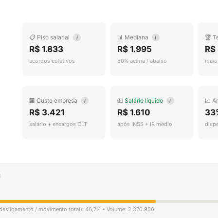
📋 Piso salarial
📊 Mediana
🏆 T
i
i
R$ 1.833
R$ 1.995
R$
acordos coletivos
50% acima / abaixo
maior
🏢 Custo empresa
💵
Salário líquido
📈 A
i
i
R$ 3.421
R$ 1.610
33
salário + encargos CLT
após INSS + IR médio
disp
e desligamento / movimento total): 46,7% • Volume: 2.370.956