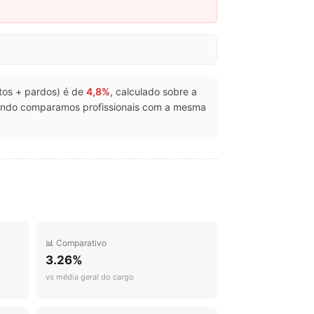
etos + pardos) é de
4,8%
, calculado sobre a
uando comparamos profissionais com a mesma
📊 Comparativo
3.26%
vs média geral do cargo