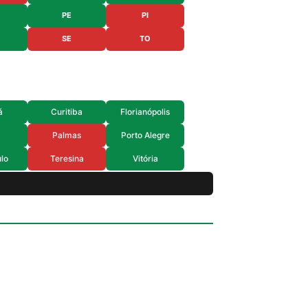
PE
PI
SE
TO
á
Curitiba
Florianópolis
Palmas
Porto Alegre
lo
Teresina
Vitória