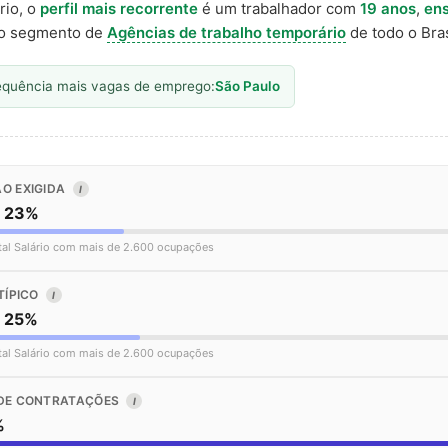
rio, o
perfil mais recorrente
é um trabalhador com
19 anos
,
ens
o segmento de
Agências de trabalho temporário
de todo o Bras
equência mais vagas de emprego:
São Paulo
O EXIGIDA
I
o 23%
tal Salário com mais de 2.600 ocupações
TÍPICO
I
o 25%
tal Salário com mais de 2.600 ocupações
DE CONTRATAÇÕES
I
%