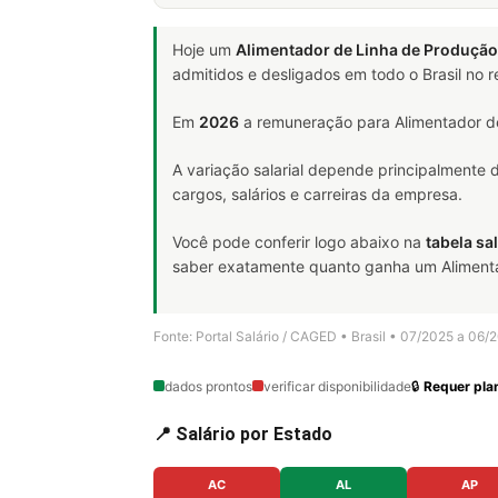
Hoje um
Alimentador de Linha de Produção
admitidos e desligados em todo o Brasil no
Em
2026
a remuneração para Alimentador de
A variação salarial depende principalmente
cargos, salários e carreiras da empresa.
Você pode conferir logo abaixo na
tabela sal
saber exatamente quanto ganha um Alimentado
Fonte: Portal Salário / CAGED • Brasil • 07/2025 a 06/
dados prontos
verificar disponibilidade
🔒
Requer plan
📍 Salário por Estado
AC
AL
AP