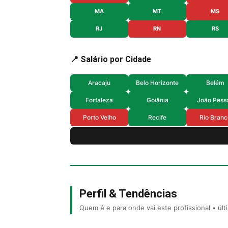
MA
MT
MS
RJ
RN
RS
📍 Salário por Cidade
Aracaju
Belo Horizonte
Belém
Fortaleza
Goiânia
João Pess
Porto Velho
Recife
Rio Branc
Perfil & Tendências
Quem é e para onde vai este profissional • úl