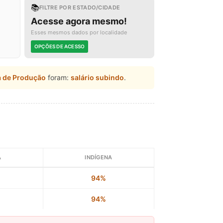
📚
FILTRE POR ESTADO/CIDADE
Acesse agora mesmo!
Esses mesmos dados por localidade
OPÇÕES DE ACESSO
a de Produção
foram:
salário subindo
.
A
INDÍGENA
94%
94%