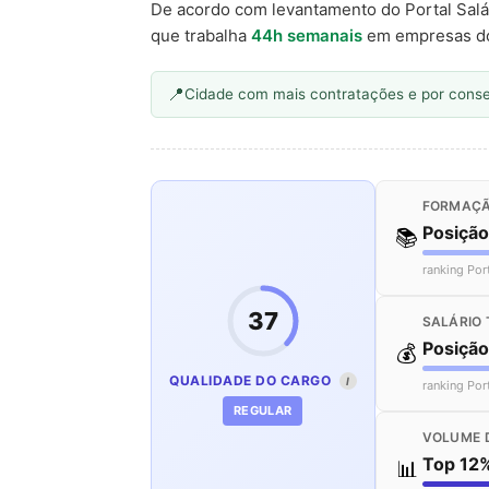
De acordo com levantamento do Portal Salá
que trabalha
44h semanais
em empresas d
Cidade com mais contratações e por cons
FORMAÇÃ
Posiçã
📚
ranking Por
37
SALÁRIO 
Posiçã
💰
QUALIDADE DO CARGO
I
ranking Por
REGULAR
VOLUME 
Top 12
📊