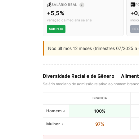
💰
🏢
SALÁRIO REAL
P
I
+5,5%
+0
variação da mediana salarial
índic
SUBINDO
EST
Nos últimos 12 meses (trimestres 07/2025 a 
Diversidade Racial e de Gênero — Alimen
Salário mediano de admissão relativo ao homem branc
BRANCA
Homem ♂
100%
Mulher ♀
97%