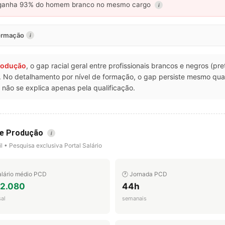
anha 93% do homem branco no mesmo cargo
i
formação
i
Produção
, o gap racial geral entre profissionais brancos e negros (pr
T. No detalhamento por nível de formação, o gap persiste mesmo q
não se explica apenas pela qualificação.
 de Produção
i
l • Pesquisa exclusiva Portal Salário
alário médio PCD
🕐 Jornada PCD
 2.080
44h
al
semanais