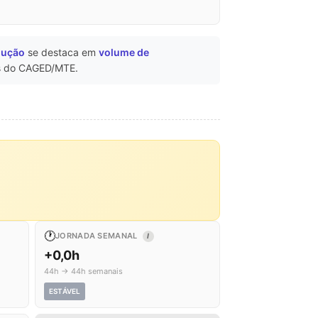
dução
se destaca em
volume de
 do CAGED/MTE.
🕐
JORNADA SEMANAL
I
+0,0h
44h → 44h semanais
ESTÁVEL