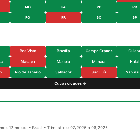
MG
PA
PB
PR
RO
RR
SC
SP
Boa Vista
Brasília
Campo Grande
Cuiab
oa
Macapá
Maceió
Manaus
Natal
o
Rio de Janeiro
Salvador
São Luís
São Pau
Outras cidades →
timos 12 meses • Brasil • Trimestres: 07/2025 a 06/2026