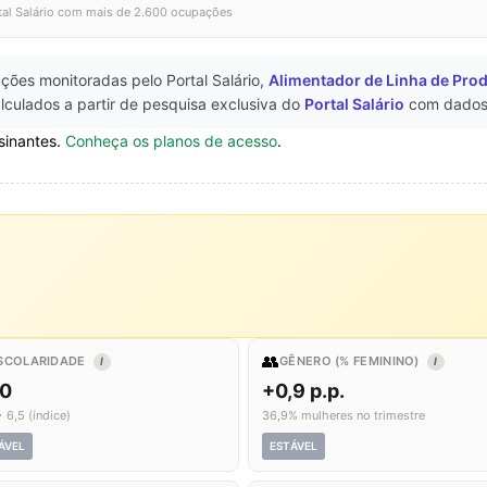
tal Salário com mais de 2.600 ocupações
ções monitoradas pelo Portal Salário,
Alimentador de Linha de Pro
lculados a partir de pesquisa exclusiva do
Portal Salário
com dados
sinantes.
Conheça os planos de acesso
.
👥
SCOLARIDADE
GÊNERO (% FEMININO)
I
I
,0
+0,9 p.p.
 6,5 (índice)
36,9% mulheres no trimestre
ÁVEL
ESTÁVEL