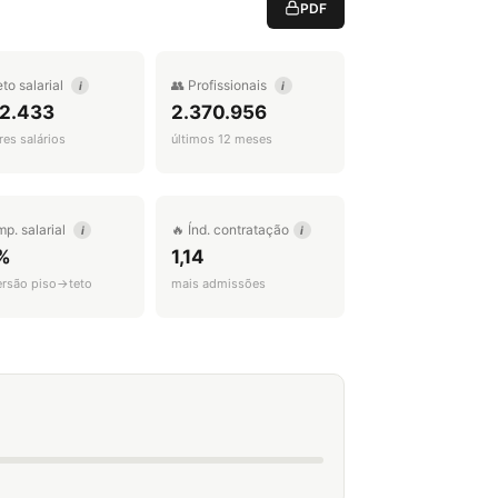
PDF
eto salarial
👥 Profissionais
i
i
 2.433
2.370.956
es salários
últimos 12 meses
mp. salarial
🔥 Índ. contratação
i
i
%
1,14
ersão piso→teto
mais admissões