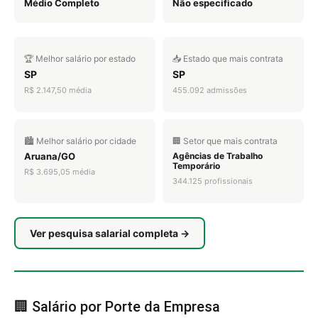
Médio Completo
Não especificado
🏆 Melhor salário por estado
📥 Estado que mais contrata
SP
SP
R$ 2.147,50 média
455.092 admissões
🏙️ Melhor salário por cidade
🏢 Setor que mais contrata
Aruana/GO
Agências de Trabalho
Temporário
R$ 3.695,05 média
344.125 profissionais
Ver pesquisa salarial completa →
🏢 Salário por Porte da Empresa