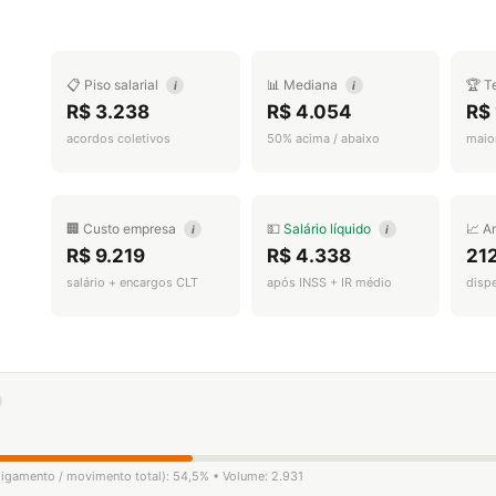
📋 Piso salarial
📊 Mediana
🏆 T
i
i
R$ 3.238
R$ 4.054
R$ 
acordos coletivos
50% acima / abaixo
maior
🏢 Custo empresa
💵
Salário líquido
📈 A
i
i
R$ 9.219
R$ 4.338
21
salário + encargos CLT
após INSS + IR médio
disp
sligamento / movimento total): 54,5% • Volume: 2.931