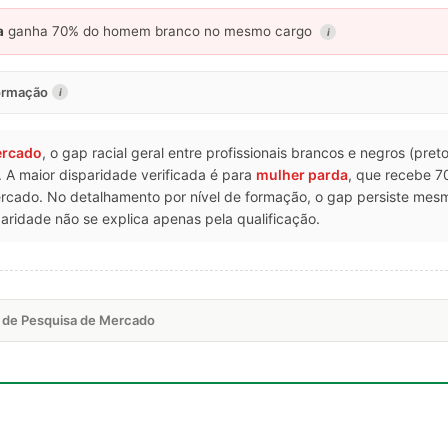
a
ganha 70% do homem branco no mesmo cargo
i
formação
i
ercado
, o gap racial geral entre profissionais brancos e negros (pre
 A maior disparidade verificada é para
mulher parda
, que recebe 7
rcado. No detalhamento por nível de formação, o gap persiste me
ridade não se explica apenas pela qualificação.
a de Pesquisa de Mercado