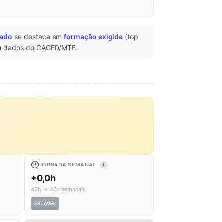
cado
se destaca em
formação exigida
(top
 dados do CAGED/MTE.
🕐
JORNADA SEMANAL
I
+0,0h
43h → 43h semanais
ESTÁVEL