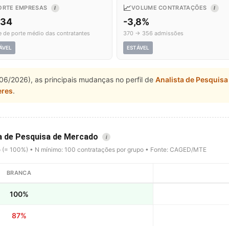
📈
ORTE EMPRESAS
VOLUME CONTRATAÇÕES
I
I
,34
-3,8%
e de porte médio das contratantes
370 → 356 admissões
ÁVEL
ESTÁVEL
06/2026), as principais mudanças no perfil de
Analista de Pesquis
eres
.
ta de Pesquisa de Mercado
i
o (= 100%) • N mínimo: 100 contratações por grupo • Fonte: CAGED/MTE
BRANCA
100%
87%