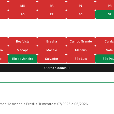
MG
PA
PB
PR
RO
RR
SC
SP
Boa Vista
Brasília
Campo Grande
Cuiab
oa
Macapá
Maceió
Manaus
Natal
o
Rio de Janeiro
Salvador
São Luís
São Pau
Outras cidades →
timos 12 meses • Brasil • Trimestres: 07/2025 a 06/2026