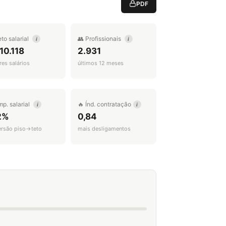
PDF
eto salarial
👥 Profissionais
i
i
10.118
2.931
es salários
últimos 12 meses
mp. salarial
🔥 Índ. contratação
i
i
2%
0,84
ersão piso→teto
mais desligamentos