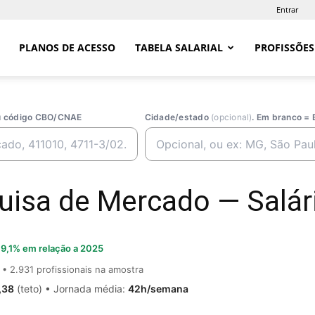
Entrar
PLANOS DE ACESSO
TABELA SALARIAL
PROFISSÕES
ou código CBO/CNAE
Cidade/estado
(opcional)
. Em branco = 
uisa de Mercado — Salári
9,1% em relação a 2025
• 2.931 profissionais na amostra
,38
(teto) • Jornada média:
42h/semana