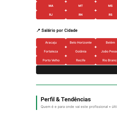
MA
MT
MS
RJ
RN
RS
📍 Salário por Cidade
Aracaju
Belo Horizonte
Belém
Fortaleza
Goiânia
João Pess
Porto Velho
Recife
Rio Branc
Perfil & Tendências
Quem é e para onde vai este profissional • úl