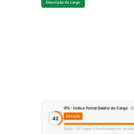
Descrição do cargo
IPS - Índice Portal Salário do Cargo
i
Retração
42
Saldo: -261 vagas • Rotatividade (int. de de