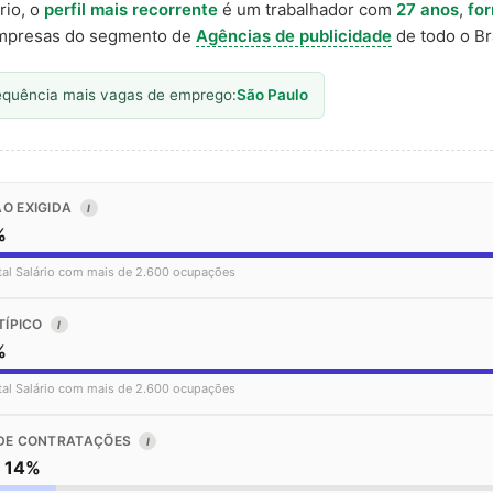
rio, o
perfil mais recorrente
é um trabalhador com
27 anos
,
fo
presas do segmento de
Agências de publicidade
de todo o Bra
equência mais vagas de emprego:
São Paulo
O EXIGIDA
I
%
tal Salário com mais de 2.600 ocupações
TÍPICO
I
%
tal Salário com mais de 2.600 ocupações
DE CONTRATAÇÕES
I
o 14%