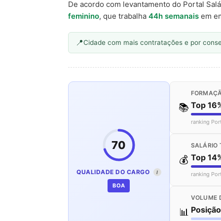
De acordo com levantamento do Portal Salá
feminino
, que trabalha
44h semanais
em em
Cidade com mais contratações e por cons
FORMAÇÃ
Top 16
📚
ranking Por
70
SALÁRIO 
Top 14
💰
QUALIDADE DO CARGO
I
ranking Por
BOA
VOLUME 
Posiçã
📊