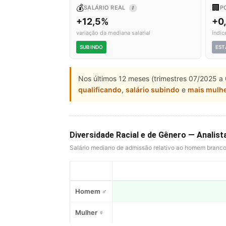
💰
🏢
SALÁRIO REAL
P
I
+12,5%
+0
variação da mediana salarial
índic
SUBINDO
EST
Nos últimos 12 meses (trimestres 07/2025 a 
qualificando
,
salário subindo
e
mais mulh
Diversidade Racial e de Gênero — Analis
Salário mediano de admissão relativo ao homem branc
Homem ♂
Mulher ♀