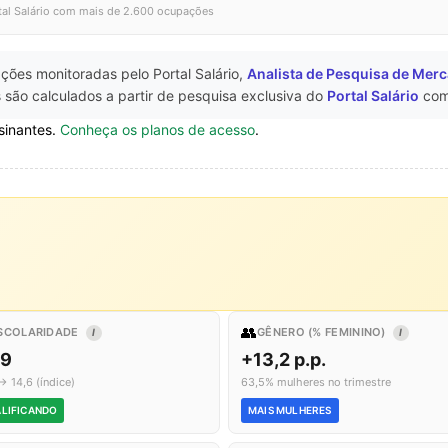
tal Salário com mais de 2.600 ocupações
ções monitoradas pelo Portal Salário,
Analista de Pesquisa de Mer
 são calculados a partir de pesquisa exclusiva do
Portal Salário
com
sinantes.
Conheça os planos de acesso
.
👥
SCOLARIDADE
GÊNERO (% FEMININO)
I
I
,9
+13,2 p.p.
→ 14,6 (índice)
63,5% mulheres no trimestre
LIFICANDO
MAIS MULHERES