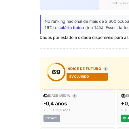
ranking Por
No ranking nacional de mais de 2.600 ocupa
16%) e
salário típico
(top 14%). Esses dados
Dados por estado e cidade disponíveis para as
ÍNDICE DE FUTURO
I
69
EVOLUINDO
🎂
📚
IDADE MÉDIA
E
I
-0,4 anos
+0
29,3 → 28,9 anos
13,8 
ESTÁVEL
QUA