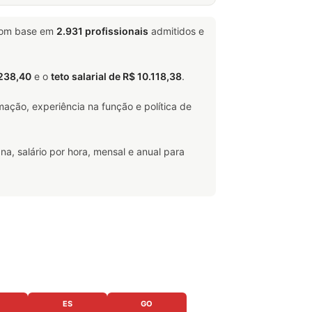
com base em
2.931 profissionais
admitidos e
.238,40
e o
teto salarial de R$ 10.118,38
.
ação, experiência na função e política de
na, salário por hora, mensal e anual para
ES
GO