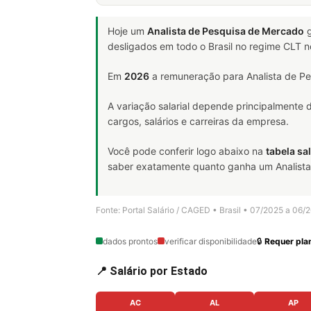
Hoje um
Analista de Pesquisa de Mercado
g
desligados em todo o Brasil no regime CLT 
Em
2026
a remuneração para Analista de Pe
A variação salarial depende principalmente
cargos, salários e carreiras da empresa.
Você pode conferir logo abaixo na
tabela sal
saber exatamente quanto ganha um Analista d
Fonte: Portal Salário / CAGED • Brasil • 07/2025 a 06/
dados prontos
verificar disponibilidade
🔒
Requer plan
📍 Salário por Estado
AC
AL
AP