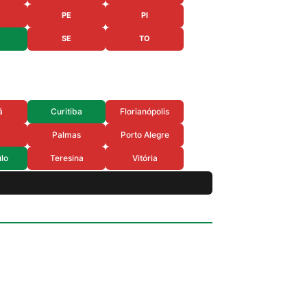
PE
PI
SE
TO
á
Curitiba
Florianópolis
Palmas
Porto Alegre
lo
Teresina
Vitória