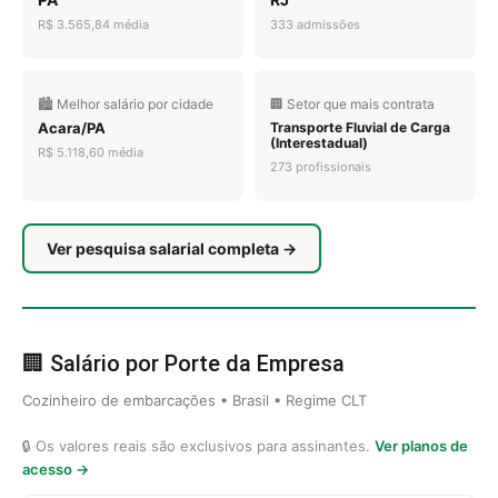
R$ 3.565,84 média
333 admissões
🏙️ Melhor salário por cidade
🏢 Setor que mais contrata
Acara/PA
Transporte Fluvial de Carga
(Interestadual)
R$ 5.118,60 média
273 profissionais
Ver pesquisa salarial completa →
🏢 Salário por Porte da Empresa
Cozinheiro de embarcações • Brasil • Regime CLT
🔒 Os valores reais são exclusivos para assinantes.
Ver planos de
acesso →