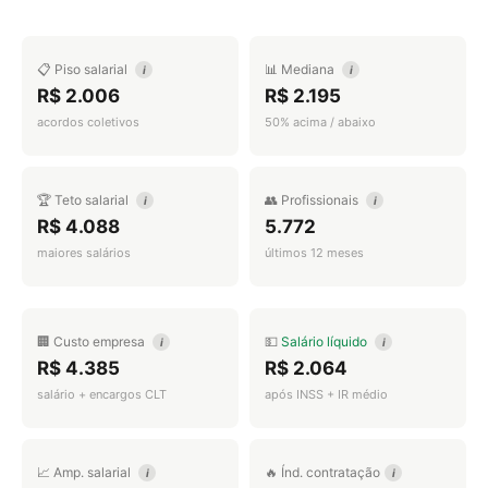
📋 Piso salarial
📊 Mediana
i
i
R$ 2.006
R$ 2.195
acordos coletivos
50% acima / abaixo
🏆 Teto salarial
👥 Profissionais
i
i
R$ 4.088
5.772
maiores salários
últimos 12 meses
🏢 Custo empresa
💵
Salário líquido
i
i
R$ 4.385
R$ 2.064
salário + encargos CLT
após INSS + IR médio
📈 Amp. salarial
🔥 Índ. contratação
i
i