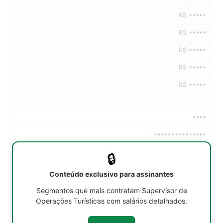
R$ •••••
R$ •••••
R$ •••••
R$ •••••
R$ •••••
••••
•••••••••••••••
••h/sem
🔒
R$ •••••
Conteúdo exclusivo para assinantes
R$ •••••
Segmentos que mais contratam Supervisor de
Operações Turísticas com salários detalhados.
R$ •••••
R$ •••••