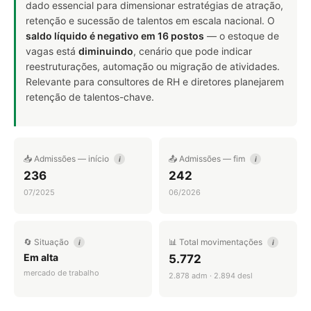
dado essencial para dimensionar estratégias de atração,
retenção e sucessão de talentos em escala nacional. O
saldo líquido é negativo em 16 postos
— o estoque de
vagas está
diminuindo
, cenário que pode indicar
reestruturações, automação ou migração de atividades.
Relevante para consultores de RH e diretores planejarem
retenção de talentos-chave.
📥 Admissões — início
📤 Admissões — fim
i
i
236
242
07/2025
06/2026
🔄 Situação
📊 Total movimentações
i
i
Em alta
5.772
mercado de trabalho
2.878 adm · 2.894 desl