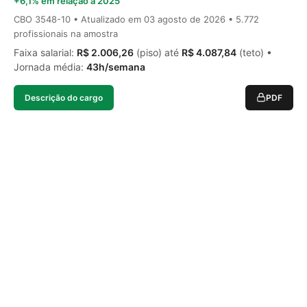
+6,1% em relação a 2025
CBO 3548-10 • Atualizado em
03 agosto de 2026
• 5.772
profissionais na amostra
Faixa salarial:
R$ 2.006,26
(piso) até
R$ 4.087,84
(teto) •
Jornada média:
43h/semana
Descrição do cargo
PDF