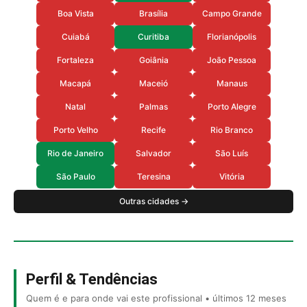
Boa Vista
Brasília
Campo Grande
Cuiabá
Curitiba
Florianópolis
Fortaleza
Goiânia
João Pessoa
Macapá
Maceió
Manaus
Natal
Palmas
Porto Alegre
Porto Velho
Recife
Rio Branco
Rio de Janeiro
Salvador
São Luís
São Paulo
Teresina
Vitória
Outras cidades →
Perfil & Tendências
Quem é e para onde vai este profissional • últimos 12 meses