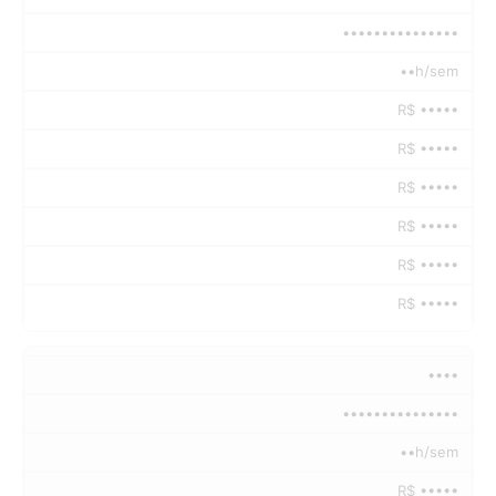
•••••••••••••••
••h/sem
R$ •••••
R$ •••••
R$ •••••
R$ •••••
R$ •••••
R$ •••••
••••
•••••••••••••••
••h/sem
R$ •••••