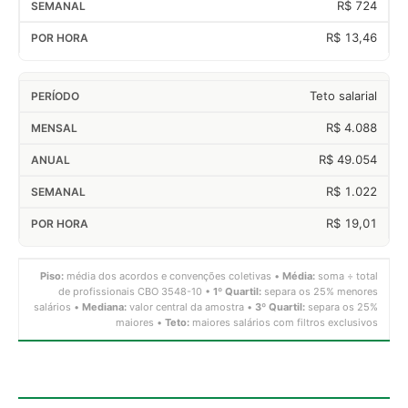
R$ 724
R$ 13,46
Teto salarial
R$ 4.088
R$ 49.054
R$ 1.022
R$ 19,01
Piso:
média dos acordos e convenções coletivas •
Média:
soma ÷ total
de profissionais CBO 3548-10 •
1º Quartil:
separa os 25% menores
salários •
Mediana:
valor central da amostra •
3º Quartil:
separa os 25%
maiores •
Teto:
maiores salários com filtros exclusivos