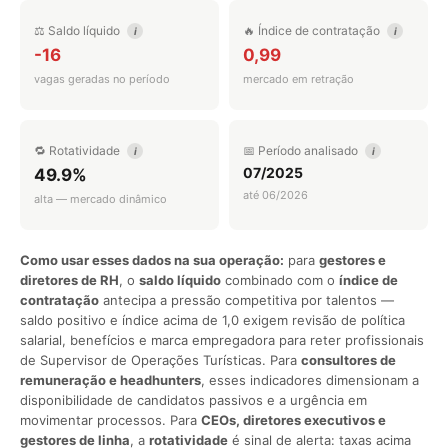
⚖️ Saldo líquido
🔥 Índice de contratação
i
i
-16
0,99
vagas geradas no período
mercado em retração
🔁 Rotatividade
📅 Período analisado
i
i
07/2025
49.9%
até 06/2026
alta — mercado dinâmico
Como usar esses dados na sua operação:
para
gestores e
diretores de RH
, o
saldo líquido
combinado com o
índice de
contratação
antecipa a pressão competitiva por talentos —
saldo positivo e índice acima de 1,0 exigem revisão de política
salarial, benefícios e marca empregadora para reter profissionais
de Supervisor de Operações Turísticas. Para
consultores de
remuneração e headhunters
, esses indicadores dimensionam a
disponibilidade de candidatos passivos e a urgência em
movimentar processos. Para
CEOs, diretores executivos e
gestores de linha
, a
rotatividade
é sinal de alerta: taxas acima