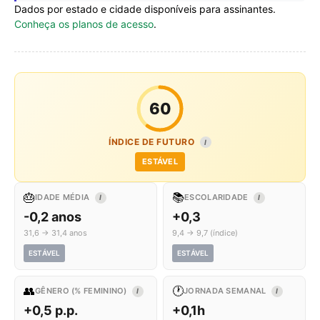
Dados por estado e cidade disponíveis para assinantes.
Conheça os planos de acesso
.
60
ÍNDICE DE FUTURO
I
ESTÁVEL
🎂
📚
IDADE MÉDIA
ESCOLARIDADE
I
I
-0,2 anos
+0,3
31,6 → 31,4 anos
9,4 → 9,7 (índice)
ESTÁVEL
ESTÁVEL
👥
🕐
GÊNERO (% FEMININO)
JORNADA SEMANAL
I
I
+0,5 p.p.
+0,1h