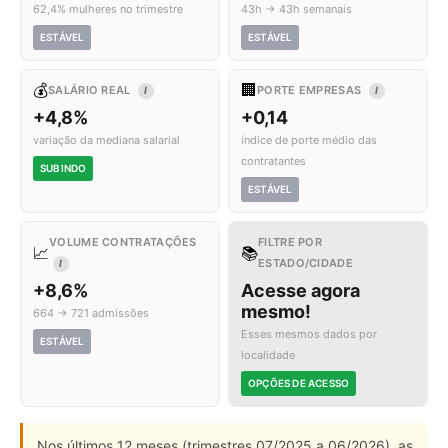
62,4% mulheres no trimestre
43h → 43h semanais
ESTÁVEL
ESTÁVEL
💰
🏢
SALÁRIO REAL
PORTE EMPRESAS
I
I
+4,8%
+0,14
variação da mediana salarial
índice de porte médio das
contratantes
SUBINDO
ESTÁVEL
VOLUME CONTRATAÇÕES
FILTRE POR
📈
📚
ESTADO/CIDADE
I
+8,6%
Acesse agora
mesmo!
664 → 721 admissões
Esses mesmos dados por
ESTÁVEL
localidade
OPÇÕES DE ACESSO
Nos últimos 12 meses (trimestres 07/2025 a 06/2026), as