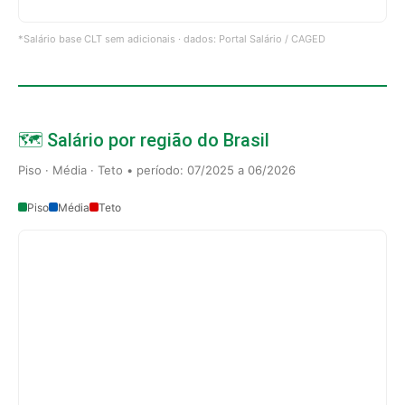
*Salário base CLT sem adicionais · dados: Portal Salário / CAGED
🗺️ Salário por região do Brasil
Piso · Média · Teto • período: 07/2025 a 06/2026
Piso
Média
Teto