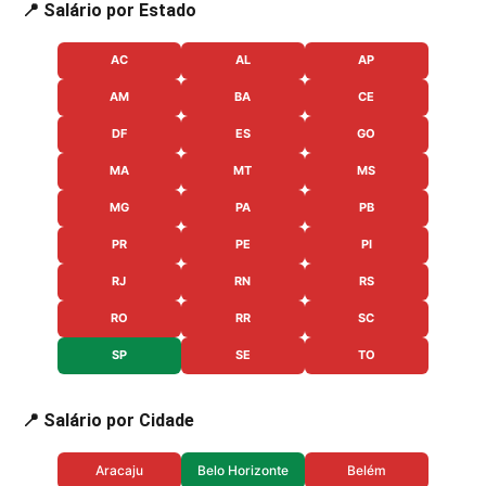
📍 Salário por Estado
AC
AL
AP
AM
BA
CE
DF
ES
GO
MA
MT
MS
MG
PA
PB
PR
PE
PI
RJ
RN
RS
RO
RR
SC
SP
SE
TO
📍 Salário por Cidade
Aracaju
Belo Horizonte
Belém