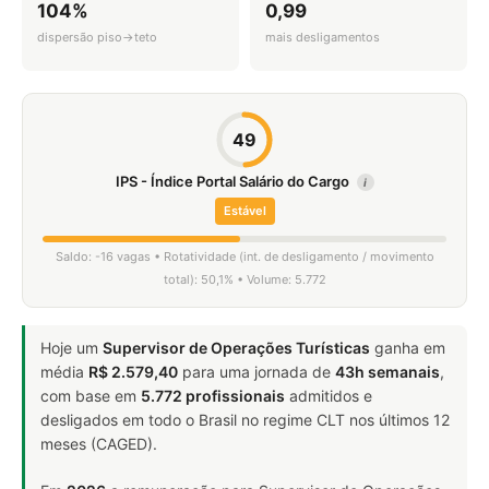
104%
0,99
dispersão piso→teto
mais desligamentos
49
IPS - Índice Portal Salário do Cargo
i
Estável
Saldo: -16 vagas • Rotatividade (int. de desligamento / movimento
total): 50,1% • Volume: 5.772
Hoje um
Supervisor de Operações Turísticas
ganha em
média
R$ 2.579,40
para uma jornada de
43h semanais
,
com base em
5.772 profissionais
admitidos e
desligados em todo o Brasil no regime CLT nos últimos 12
meses (CAGED).