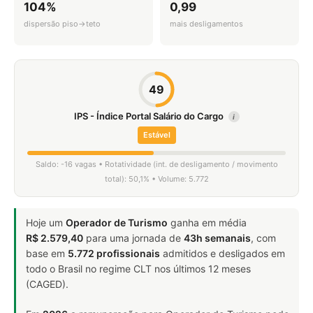
104%
0,99
dispersão piso→teto
mais desligamentos
49
IPS - Índice Portal Salário do Cargo
i
Estável
Saldo: -16 vagas • Rotatividade (int. de desligamento / movimento
total): 50,1% • Volume: 5.772
Hoje um
Operador de Turismo
ganha em média
R$ 2.579,40
para uma jornada de
43h semanais
, com
base em
5.772 profissionais
admitidos e desligados em
todo o Brasil no regime CLT nos últimos 12 meses
(CAGED).