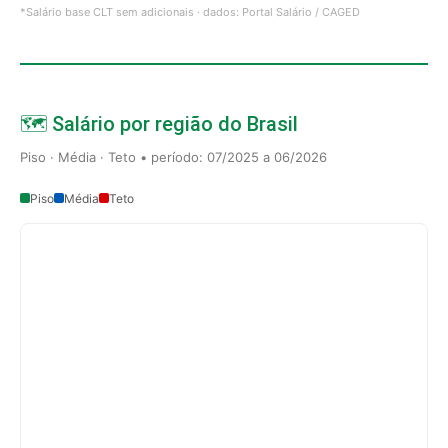
*Salário base CLT sem adicionais · dados: Portal Salário / CAGED
🗺️ Salário por região do Brasil
Piso · Média · Teto • período: 07/2025 a 06/2026
Piso
Média
Teto