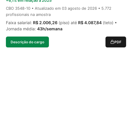
+6,1% em relação a 2025
CBO 3548-10 • Atualizado em
03 agosto de 2026
• 5.772
profissionais na amostra
Faixa salarial:
R$ 2.006,26
(piso) até
R$ 4.087,84
(teto) •
Jornada média:
43h/semana
Descrição do cargo
PDF