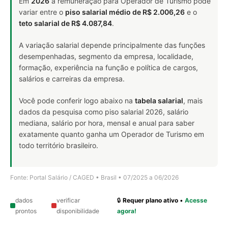
Em
2026
a remuneração para Operador de Turismo pode
variar entre o
piso salarial médio de R$ 2.006,26
e o
teto salarial de R$ 4.087,84
.
A variação salarial depende principalmente das funções
desempenhadas, segmento da empresa, localidade,
formação, experiência na função e política de cargos,
salários e carreiras da empresa.
Você pode conferir logo abaixo na
tabela salarial
, mais
dados da pesquisa como piso salarial 2026, salário
mediana, salário por hora, mensal e anual para saber
exatamente quanto ganha um Operador de Turismo em
todo território brasileiro.
Fonte: Portal Salário / CAGED • Brasil • 07/2025 a 06/2026
dados
verificar
🔒
Requer plano ativo
•
Acesse
prontos
disponibilidade
agora!