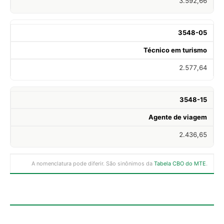
3.592,66
3548-05
Técnico em turismo
2.577,64
3548-15
Agente de viagem
2.436,65
A nomenclatura pode diferir. São sinônimos da
Tabela CBO do MTE
.