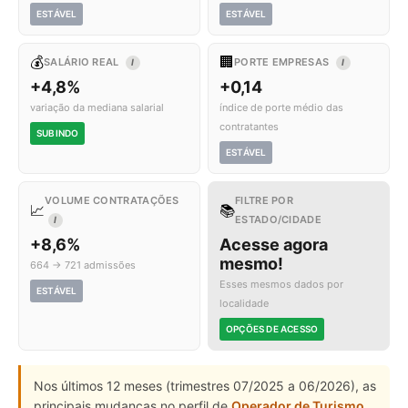
ESTÁVEL
ESTÁVEL
💰
🏢
SALÁRIO REAL
PORTE EMPRESAS
I
I
+4,8%
+0,14
variação da mediana salarial
índice de porte médio das
contratantes
SUBINDO
ESTÁVEL
VOLUME CONTRATAÇÕES
FILTRE POR
📈
📚
ESTADO/CIDADE
I
+8,6%
Acesse agora
mesmo!
664 → 721 admissões
Esses mesmos dados por
ESTÁVEL
localidade
OPÇÕES DE ACESSO
Nos últimos 12 meses (trimestres 07/2025 a 06/2026), as
principais mudanças no perfil de
Operador de Turismo