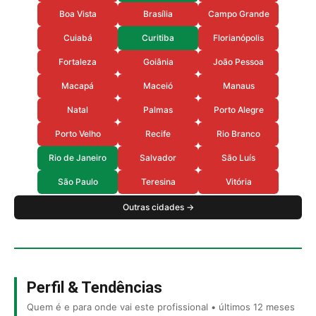
Boa Vista
Brasília
Campo Grande
Cuiabá
Curitiba
Florianópolis
Fortaleza
Goiânia
João Pessoa
Macapá
Maceió
Manaus
Natal
Palmas
Porto Alegre
Porto Velho
Recife
Rio Branco
Rio de Janeiro
Salvador
São Luís
São Paulo
Teresina
Vitória
Outras cidades →
Perfil & Tendências
Quem é e para onde vai este profissional • últimos 12 meses