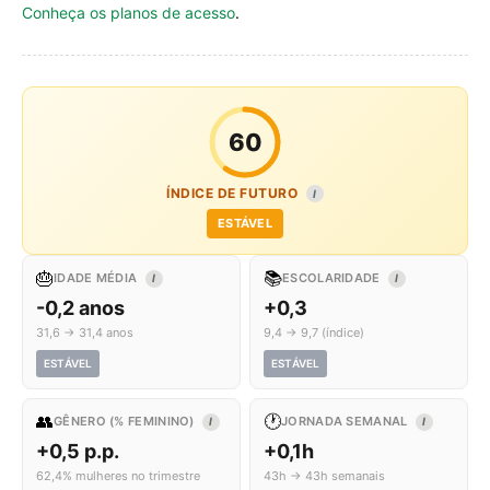
Conheça os planos de acesso
.
60
ÍNDICE DE FUTURO
I
ESTÁVEL
🎂
📚
IDADE MÉDIA
ESCOLARIDADE
I
I
-0,2 anos
+0,3
31,6 → 31,4 anos
9,4 → 9,7 (índice)
ESTÁVEL
ESTÁVEL
👥
🕐
GÊNERO (% FEMININO)
JORNADA SEMANAL
I
I
+0,5 p.p.
+0,1h
62,4% mulheres no trimestre
43h → 43h semanais