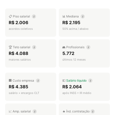
📋 Piso salarial
📊 Mediana
i
i
R$ 2.006
R$ 2.195
acordos coletivos
50% acima / abaixo
🏆 Teto salarial
👥 Profissionais
i
i
R$ 4.088
5.772
maiores salários
últimos 12 meses
🏢 Custo empresa
💵
Salário líquido
i
i
R$ 4.385
R$ 2.064
salário + encargos CLT
após INSS + IR médio
📈 Amp. salarial
🔥 Índ. contratação
i
i