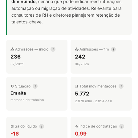
diminuindo
, cenário que pode indicar reestruturações,
automação ou migração de atividades. Relevante para
consultores de RH e diretores planejarem retenção de
talentos-chave.
📥 Admissões — início
📤 Admissões — fim
i
i
236
242
07/2025
06/2026
🔄 Situação
📊 Total movimentações
i
i
Em alta
5.772
mercado de trabalho
2.878 adm · 2.894 desl
⚖️ Saldo líquido
🔥 Índice de contratação
i
i
-16
0,99