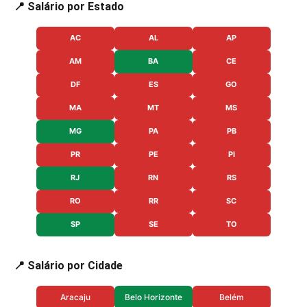
📍 Salário por Estado
AC
AL
AP
AM
BA
CE
DF
ES
GO
MA
MT
MS
MG
PA
PB
PR
PE
PI
RJ
RN
RS
RO
RR
SC
SP
SE
TO
📍 Salário por Cidade
Aracaju
Belo Horizonte
Belém