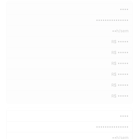
••••
•••••••••••••••
••h/sem
R$ •••••
R$ •••••
R$ •••••
R$ •••••
R$ •••••
R$ •••••
••••
•••••••••••••••
••h/sem