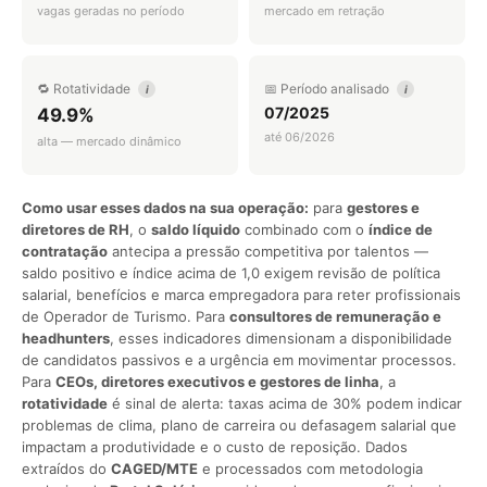
vagas geradas no período
mercado em retração
🔁 Rotatividade
📅 Período analisado
i
i
07/2025
49.9%
até 06/2026
alta — mercado dinâmico
Como usar esses dados na sua operação:
para
gestores e
diretores de RH
, o
saldo líquido
combinado com o
índice de
contratação
antecipa a pressão competitiva por talentos —
saldo positivo e índice acima de 1,0 exigem revisão de política
salarial, benefícios e marca empregadora para reter profissionais
de Operador de Turismo. Para
consultores de remuneração e
headhunters
, esses indicadores dimensionam a disponibilidade
de candidatos passivos e a urgência em movimentar processos.
Para
CEOs, diretores executivos e gestores de linha
, a
rotatividade
é sinal de alerta: taxas acima de 30% podem indicar
problemas de clima, plano de carreira ou defasagem salarial que
impactam a produtividade e o custo de reposição. Dados
extraídos do
CAGED/MTE
e processados com metodologia