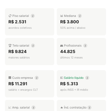
📋 Piso salarial
📊 Mediana
i
i
R$ 2.531
R$ 3.800
acordos coletivos
50% acima / abaixo
🏆 Teto salarial
👥 Profissionais
i
i
R$ 9.824
44.825
maiores salários
últimos 12 meses
🏢 Custo empresa
💵
Salário líquido
i
i
R$ 11.291
R$ 5.313
salário + encargos CLT
após INSS + IR médio
📈 Amp. salarial
🔥 Índ. contratação
i
i