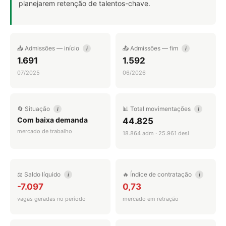
planejarem retenção de talentos-chave.
📥 Admissões — início
📤 Admissões — fim
i
i
1.691
1.592
07/2025
06/2026
🔄 Situação
📊 Total movimentações
i
i
Com baixa demanda
44.825
mercado de trabalho
18.864 adm · 25.961 desl
⚖️ Saldo líquido
🔥 Índice de contratação
i
i
-7.097
0,73
vagas geradas no período
mercado em retração