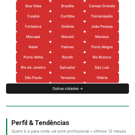
Boa Vista
Brasília
Campo Grande
Cuiabá
Curitiba
Florianópolis
Fortaleza
Goiânia
João Pessoa
Macapá
Maceió
Manaus
Natal
Palmas
Porto Alegre
Porto Velho
Recife
Rio Branco
Rio de Janeiro
Salvador
São Luís
São Paulo
Teresina
Vitória
Outras cidades →
Perfil & Tendências
Quem é e para onde vai este profissional • últimos 12 meses