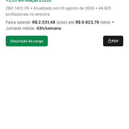
+3,3% em relação a 2025
CBO 1412-05 • Atualizado em
03 agosto de 2026
• 44.825
profissionais na amostra
Faixa salarial:
R$ 2.531,48
(piso) até
R$ 9.823,79
(teto) •
Jornada média:
43h/semana
Descrição do cargo
PDF