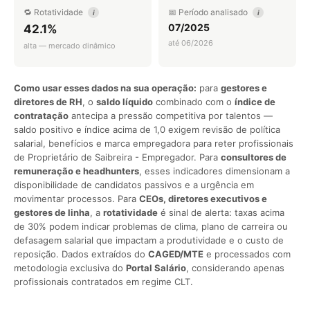
🔁 Rotatividade
📅 Período analisado
i
i
07/2025
42.1%
até 06/2026
alta — mercado dinâmico
Como usar esses dados na sua operação:
para
gestores e
diretores de RH
, o
saldo líquido
combinado com o
índice de
contratação
antecipa a pressão competitiva por talentos —
saldo positivo e índice acima de 1,0 exigem revisão de política
salarial, benefícios e marca empregadora para reter profissionais
de Proprietário de Saibreira - Empregador. Para
consultores de
remuneração e headhunters
, esses indicadores dimensionam a
disponibilidade de candidatos passivos e a urgência em
movimentar processos. Para
CEOs, diretores executivos e
gestores de linha
, a
rotatividade
é sinal de alerta: taxas acima
de 30% podem indicar problemas de clima, plano de carreira ou
defasagem salarial que impactam a produtividade e o custo de
reposição. Dados extraídos do
CAGED/MTE
e processados com
metodologia exclusiva do
Portal Salário
, considerando apenas
profissionais contratados em regime CLT.