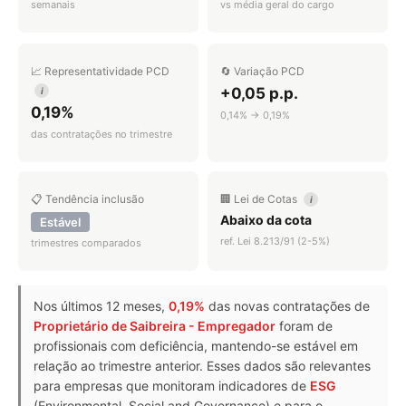
semanais
vs média geral do cargo
📈 Representatividade PCD
🔄 Variação PCD
+0,05 p.p.
i
0,19%
0,14% → 0,19%
das contratações no trimestre
📋 Tendência inclusão
🏢 Lei de Cotas
i
Abaixo da cota
Estável
ref. Lei 8.213/91 (2-5%)
trimestres comparados
Nos últimos 12 meses,
0,19%
das novas contratações de
Proprietário de Saibreira - Empregador
foram de
profissionais com deficiência, mantendo-se estável em
relação ao trimestre anterior. Esses dados são relevantes
para empresas que monitoram indicadores de
ESG
(Environmental, Social and Governance) e para o