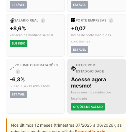
ESTÁVEL
ESTÁVEL
💰
🏢
SALÁRIO REAL
PORTE EMPRESAS
I
I
+8,6%
+0,07
variação da mediana salarial
índice de porte médio das
contratantes
SUBINDO
ESTÁVEL
VOLUME CONTRATAÇÕES
FILTRE POR
📈
📚
ESTADO/CIDADE
I
-6,3%
Acesse agora
mesmo!
5.032 → 4.713 admissões
Esses mesmos dados por
ESTÁVEL
localidade
OPÇÕES DE ACESSO
Nos últimos 12 meses (trimestres 07/2025 a 06/2026), as
principais mudanças no perfil de
Proprietário de