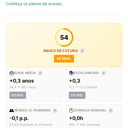
Conheça os planos de acesso
.
54
ÍNDICE DE FUTURO
I
ESTÁVEL
🎂
📚
IDADE MÉDIA
ESCOLARIDADE
I
I
+0,3 anos
+0,3
39,4 → 39,7 anos
11,7 → 12,0 (índice)
ESTÁVEL
ESTÁVEL
👥
🕐
GÊNERO (% FEMININO)
JORNADA SEMANAL
I
I
-0,1 p.p.
+0,0h
23,5% mulheres no trimestre
44h → 44h semanais