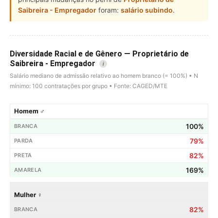
Saibreira - Empregador
foram:
salário subindo
.
Diversidade Racial e de Gênero — Proprietário de
Saibreira - Empregador
i
Salário mediano de admissão relativo ao homem branco (= 100%) • N
mínimo: 100 contratações por grupo • Fonte: CAGED/MTE
Homem ♂
100%
79%
82%
169%
Mulher ♀
82%