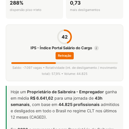
288%
0,73
dispersão piso→teto
mais desligamentos
42
IPS - Índice Portal Salário do Cargo
i
Retração
Saldo: -7.097 vagas • Rotatividade (int. de desligamento / movimento
total): 57,9% • Volume: 44.825
Hoje um
Proprietário de Saibreira - Empregador
ganha
em média
R$ 6.641,62
para uma jornada de
43h
semanais
, com base em
44.825 profissionais
admitidos
e desligados em todo o Brasil no regime CLT nos últimos
12 meses (CAGED).