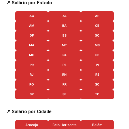
📍 Salário por Estado
AC
AL
AP
AM
BA
CE
DF
ES
GO
MA
MT
MS
MG
PA
PB
PR
PE
PI
RJ
RN
RS
RO
RR
SC
SP
SE
TO
📍 Salário por Cidade
Aracaju
Belo Horizonte
Belém