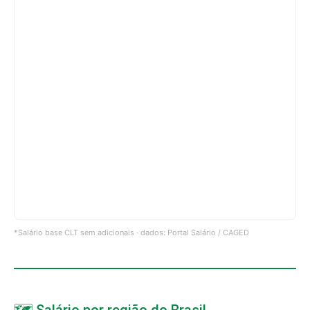
*Salário base CLT sem adicionais · dados: Portal Salário / CAGED
🗺️ Salário por região do Brasil