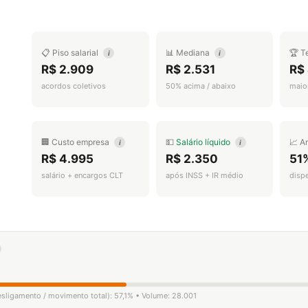
📋 Piso salarial
📊 Mediana
🏆 T
i
i
R$ 2.909
R$ 2.531
R$
acordos coletivos
50% acima / abaixo
maior
🏢 Custo empresa
💵
Salário líquido
📈 A
i
i
R$ 4.995
R$ 2.350
51
salário + encargos CLT
após INSS + IR médio
disp
desligamento / movimento total): 57,1% • Volume: 28.001