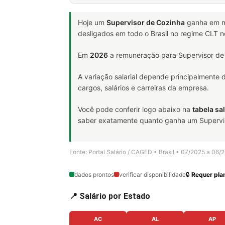
Hoje um
Supervisor de Cozinha
ganha em 
desligados em todo o Brasil no regime CLT 
Em
2026
a remuneração para Supervisor de 
A variação salarial depende principalmente
cargos, salários e carreiras da empresa.
Você pode conferir logo abaixo na
tabela sal
saber exatamente quanto ganha um Supervisor
Fonte: Portal Salário / CAGED • Brasil • 07/2025 a 06/
dados prontos
verificar disponibilidade
🔒
Requer plan
📍 Salário por Estado
AC
AL
AP