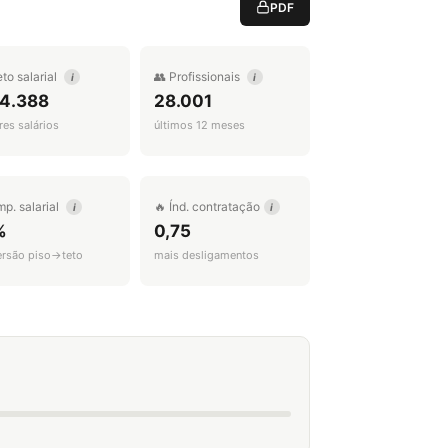
PDF
eto salarial
👥 Profissionais
i
i
 4.388
28.001
es salários
últimos 12 meses
mp. salarial
🔥 Índ. contratação
i
i
%
0,75
ersão piso→teto
mais desligamentos