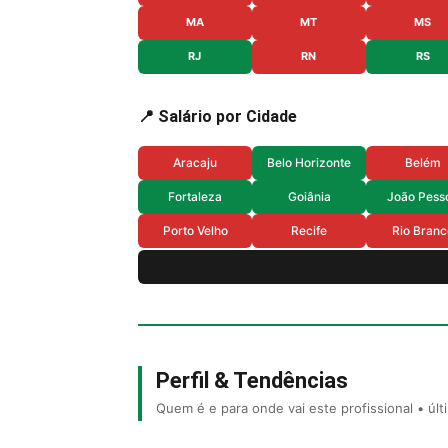
MA
MT
MS
RJ
RN
RS
📍 Salário por Cidade
Aracaju
Belo Horizonte
Belém
Fortaleza
Goiânia
João Pess
Porto Velho
Recife
Rio Branc
Perfil & Tendências
Quem é e para onde vai este profissional • úl