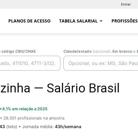
Entrar
PLANOS DE ACESSO
TABELA SALARIAL
PROFISSÕES
ou código CBO/CNAE
Cidade/estado
(opcional)
. Em branco = 
zinha — Salário Brasil
+4,1% em relação a 2025
• 28.001 profissionais na amostra
,43
(teto) • Jornada média:
43h/semana