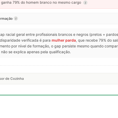
ganha 79% do homem branco no mesmo cargo
i
formação
i
gap racial geral entre profissionais brancos e negros (pretos + pardo
 disparidade verificada é para
mulher parda
, que recebe 79% do sa
amento por nível de formação, o gap persiste mesmo quando compa
não se explica apenas pela qualificação.
sor de Cozinha