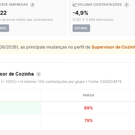
📈
ORTE EMPRESAS
VOLUME CONTRATAÇÕES
I
I
,22
-4,9%
e de porte médio das contratantes
3.137 → 2.984 admissões
ÁVEL
ESTÁVEL
06/2026), as principais mudanças no perfil de
Supervisor de Cozin
isor de Cozinha
i
o (= 100%) • N mínimo: 100 contratações por grupo • Fonte: CAGED/MTE
PARDA
89%
79%