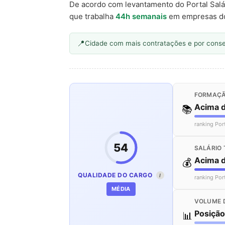
De acordo com levantamento do Portal Salá
que trabalha
44h semanais
em empresas d
Cidade com mais contratações e por cons
FORMAÇÃ
Acima 
📚
ranking Por
54
SALÁRIO 
Acima 
💰
QUALIDADE DO CARGO
I
ranking Por
MÉDIA
VOLUME 
Posiçã
📊