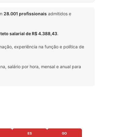
em
28.001 profissionais
admitidos e
o
teto salarial de R$ 4.388,43
.
ação, experiência na função e política de
na, salário por hora, mensal e anual para
ES
GO