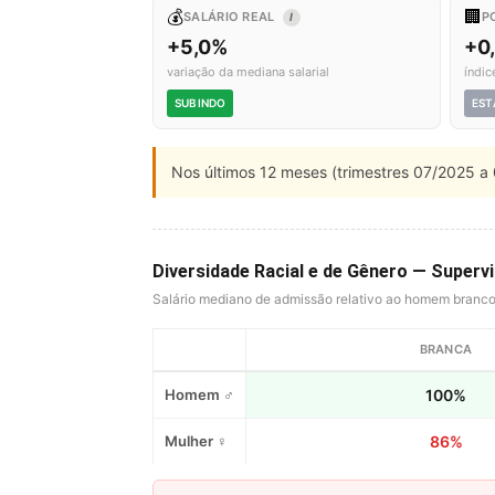
💰
🏢
SALÁRIO REAL
P
I
+5,0%
+0
variação da mediana salarial
índic
SUBINDO
EST
Nos últimos 12 meses (trimestres 07/2025 a 
Diversidade Racial e de Gênero — Superv
Salário mediano de admissão relativo ao homem branc
BRANCA
Homem ♂
100%
Mulher ♀
86%