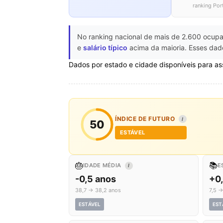
ranking Por
No ranking nacional de mais de 2.600 ocupa
e
salário típico
acima da maioria. Esses dado
Dados por estado e cidade disponíveis para as
ÍNDICE DE FUTURO
I
50
ESTÁVEL
🎂
📚
IDADE MÉDIA
E
I
-0,5 anos
+0
38,7 → 38,2 anos
7,5 →
ESTÁVEL
EST