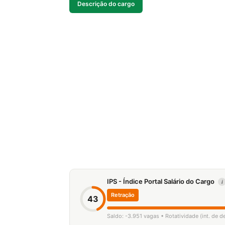
Descrição do cargo
IPS - Índice Portal Salário do Cargo
i
Retração
43
Saldo: -3.951 vagas • Rotatividade (int. de 