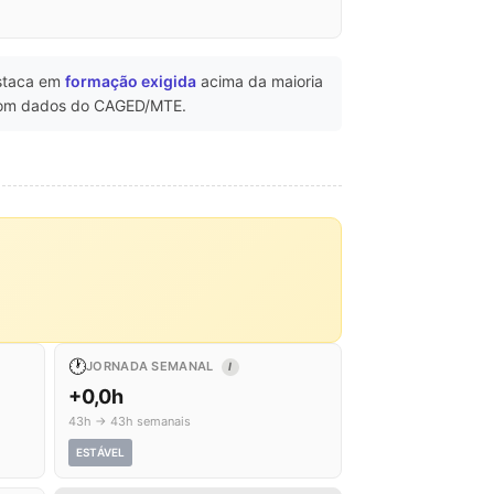
staca em
formação exigida
acima da maioria
m dados do CAGED/MTE.
🕐
JORNADA SEMANAL
I
+0,0h
43h → 43h semanais
ESTÁVEL