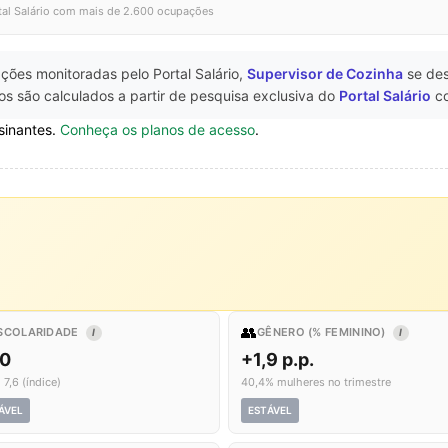
tal Salário com mais de 2.600 ocupações
ções monitoradas pelo Portal Salário,
Supervisor de Cozinha
se de
s são calculados a partir de pesquisa exclusiva do
Portal Salário
co
sinantes.
Conheça os planos de acesso
.
👥
SCOLARIDADE
GÊNERO (% FEMININO)
I
I
,0
+1,9 p.p.
 7,6 (índice)
40,4% mulheres no trimestre
ÁVEL
ESTÁVEL