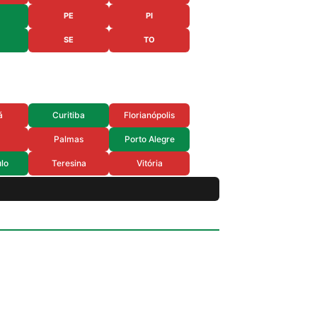
PE
PI
SE
TO
á
Curitiba
Florianópolis
Palmas
Porto Alegre
lo
Teresina
Vitória