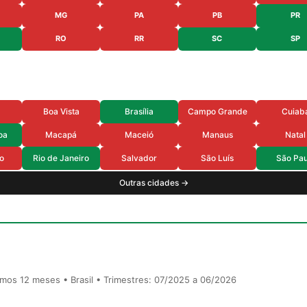
MG
PA
PB
PR
RO
RR
SC
SP
Boa Vista
Brasília
Campo Grande
Cuiab
oa
Macapá
Maceió
Manaus
Natal
o
Rio de Janeiro
Salvador
São Luís
São Pau
Outras cidades →
timos 12 meses • Brasil • Trimestres: 07/2025 a 06/2026