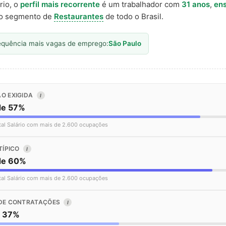
rio, o
perfil mais recorrente
é um trabalhador com
31 anos
,
ens
o segmento de
Restaurantes
de todo o Brasil.
equência mais vagas de emprego:
São Paulo
O EXIGIDA
I
de 57%
tal Salário com mais de 2.600 ocupações
TÍPICO
I
de 60%
tal Salário com mais de 2.600 ocupações
DE CONTRATAÇÕES
I
o 37%