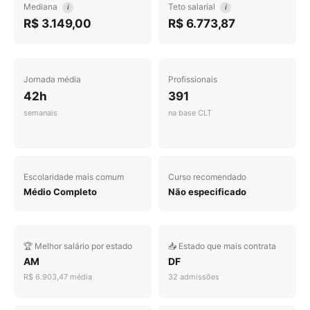
Mediana
Teto salarial
i
i
R$ 3.149,00
R$ 6.773,87
Jornada média
Profissionais
42h
391
semanais
na base CLT
Escolaridade mais comum
Curso recomendado
Médio Completo
Não especificado
🏆 Melhor salário por estado
📥 Estado que mais contrata
AM
DF
R$ 6.903,47 média
32 admissões