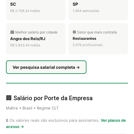
SC
SP
R$ 2.708,34 média
1.464 admissões
🏙️ Melhor salário por cidade
🏢 Setor que mais contrata
Angra dos Reis/RJ
Restaurantes
5.676 profissionais
R$ 5.833,44 média
Ver pesquisa salarial completa →
🏢 Salário por Porte da Empresa
Maître • Brasil • Regime CLT
🔒 Os valores reais são exclusivos para assinantes.
Ver planos de
acesso →