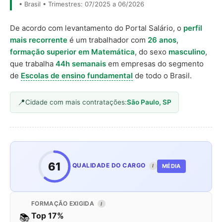
• Brasil • Trimestres: 07/2025 a 06/2026
De acordo com levantamento do Portal Salário, o
perfil
mais recorrente
é um trabalhador com
26 anos
,
formação superior em Matemática
, do sexo
masculino
,
que trabalha
44h semanais
em empresas do segmento
de
Escolas de ensino fundamental
de todo o Brasil.
Cidade com mais contratações:
São Paulo, SP
61
QUALIDADE DO CARGO
MÉDIA
I
FORMAÇÃO EXIGIDA
I
Top 17%
📚