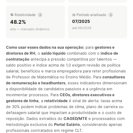
🔁 Rotatividade
📅 Período analisado
i
i
07/2025
48.2%
até 06/2026
alta — mercado dinâmico
Como usar esses dados na sua operação:
para
gestores e
diretores de RH
, o
saldo líquido
combinado com o
índice de
contratação
antecipa a pressão competitiva por talentos —
saldo positivo e índice acima de 1,0 exigem revisão de política
salarial, benefícios e marca empregadora para reter profissionais
de Professor de Matemática no Ensino Médio. Para
consultores
de remuneração e headhunters
, esses indicadores dimensionam
a disponibilidade de candidatos passivos e a urgência em
movimentar processos. Para
CEOs, diretores executivos e
gestores de linha
, a
rotatividade
é sinal de alerta: taxas acima
de 30% podem indicar problemas de clima, plano de carreira ou
defasagem salarial que impactam a produtividade e o custo de
reposição. Dados extraídos do
CAGED/MTE
e processados com
metodologia exclusiva do
Portal Salário
, considerando apenas
profissionais contratados em regime CLT.