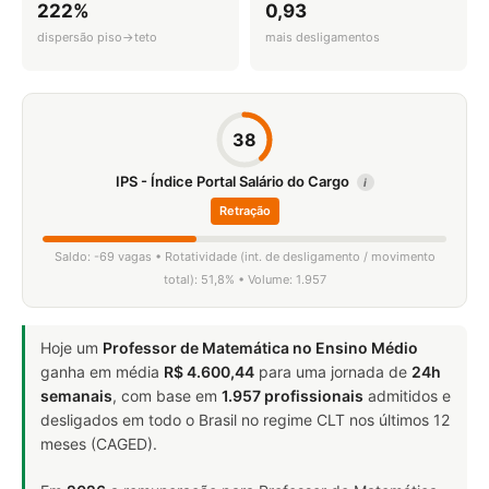
222%
0,93
dispersão piso→teto
mais desligamentos
38
IPS - Índice Portal Salário do Cargo
i
Retração
Saldo: -69 vagas • Rotatividade (int. de desligamento / movimento
total): 51,8% • Volume: 1.957
Hoje um
Professor de Matemática no Ensino Médio
ganha em média
R$ 4.600,44
para uma jornada de
24h
semanais
, com base em
1.957 profissionais
admitidos e
desligados em todo o Brasil no regime CLT nos últimos 12
meses (CAGED).