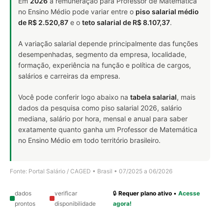
Em
2026
a remuneração para Professor de Matemática
no Ensino Médio pode variar entre o
piso salarial médio
de R$ 2.520,87
e o
teto salarial de R$ 8.107,37
.
A variação salarial depende principalmente das funções
desempenhadas, segmento da empresa, localidade,
formação, experiência na função e política de cargos,
salários e carreiras da empresa.
Você pode conferir logo abaixo na
tabela salarial
, mais
dados da pesquisa como piso salarial 2026, salário
mediana, salário por hora, mensal e anual para saber
exatamente quanto ganha um Professor de Matemática
no Ensino Médio em todo território brasileiro.
Fonte: Portal Salário / CAGED • Brasil • 07/2025 a 06/2026
dados
verificar
🔒
Requer plano ativo
•
Acesse
prontos
disponibilidade
agora!