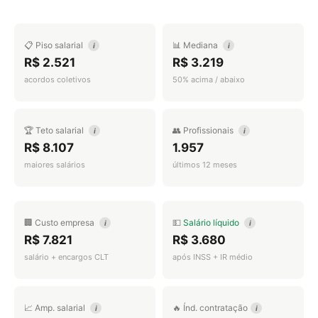
📋 Piso salarial
📊 Mediana
i
i
R$ 2.521
R$ 3.219
acordos coletivos
50% acima / abaixo
🏆 Teto salarial
👥 Profissionais
i
i
R$ 8.107
1.957
maiores salários
últimos 12 meses
🏢 Custo empresa
💵
Salário líquido
i
i
R$ 7.821
R$ 3.680
salário + encargos CLT
após INSS + IR médio
📈 Amp. salarial
🔥 Índ. contratação
i
i