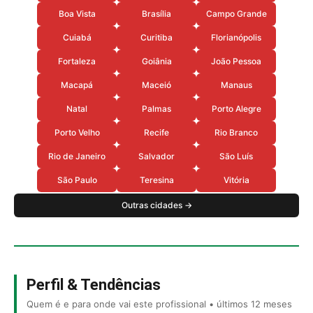
Boa Vista
Brasília
Campo Grande
Cuiabá
Curitiba
Florianópolis
Fortaleza
Goiânia
João Pessoa
Macapá
Maceió
Manaus
Natal
Palmas
Porto Alegre
Porto Velho
Recife
Rio Branco
Rio de Janeiro
Salvador
São Luís
São Paulo
Teresina
Vitória
Outras cidades →
Perfil & Tendências
Quem é e para onde vai este profissional • últimos 12 meses