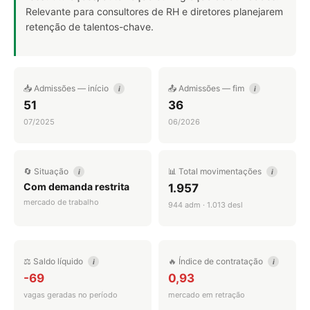
Relevante para consultores de RH e diretores planejarem
retenção de talentos-chave.
📥 Admissões — início
📤 Admissões — fim
i
i
51
36
07/2025
06/2026
🔄 Situação
📊 Total movimentações
i
i
Com demanda restrita
1.957
mercado de trabalho
944 adm · 1.013 desl
⚖️ Saldo líquido
🔥 Índice de contratação
i
i
-69
0,93
vagas geradas no período
mercado em retração