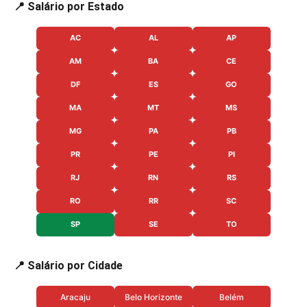
📍 Salário por Estado
AC
AL
AP
AM
BA
CE
DF
ES
GO
MA
MT
MS
MG
PA
PB
PR
PE
PI
RJ
RN
RS
RO
RR
SC
SP
SE
TO
📍 Salário por Cidade
Aracaju
Belo Horizonte
Belém