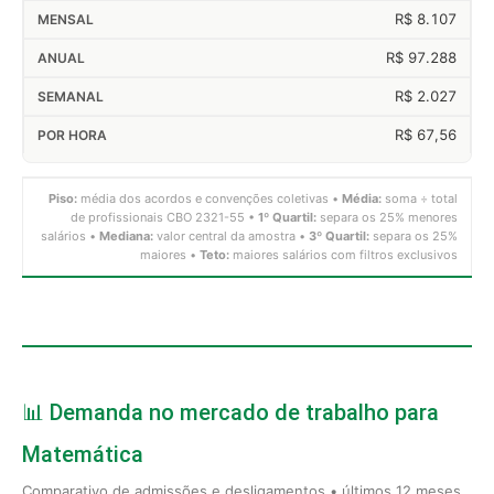
R$ 8.107
R$ 97.288
R$ 2.027
R$ 67,56
Piso:
média dos acordos e convenções coletivas •
Média:
soma ÷ total
de profissionais CBO 2321-55 •
1º Quartil:
separa os 25% menores
salários •
Mediana:
valor central da amostra •
3º Quartil:
separa os 25%
maiores •
Teto:
maiores salários com filtros exclusivos
📊 Demanda no mercado de trabalho para
Matemática
Comparativo de admissões e desligamentos • últimos 12 meses