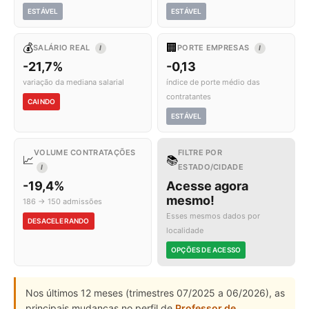
ESTÁVEL
ESTÁVEL
💰
🏢
SALÁRIO REAL
PORTE EMPRESAS
I
I
-21,7%
-0,13
variação da mediana salarial
índice de porte médio das
contratantes
CAINDO
ESTÁVEL
VOLUME CONTRATAÇÕES
FILTRE POR
📈
📚
ESTADO/CIDADE
I
-19,4%
Acesse agora
mesmo!
186 → 150 admissões
Esses mesmos dados por
DESACELERANDO
localidade
OPÇÕES DE ACESSO
Nos últimos 12 meses (trimestres 07/2025 a 06/2026), as
principais mudanças no perfil de
Professor de