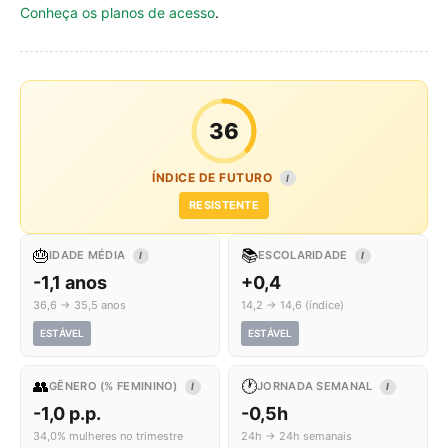
Conheça os planos de acesso
.
36
ÍNDICE DE FUTURO
I
RESISTENTE
🎂
📚
IDADE MÉDIA
ESCOLARIDADE
I
I
-1,1 anos
+0,4
36,6 → 35,5 anos
14,2 → 14,6 (índice)
ESTÁVEL
ESTÁVEL
👥
🕐
GÊNERO (% FEMININO)
JORNADA SEMANAL
I
I
-1,0 p.p.
-0,5h
34,0% mulheres no trimestre
24h → 24h semanais