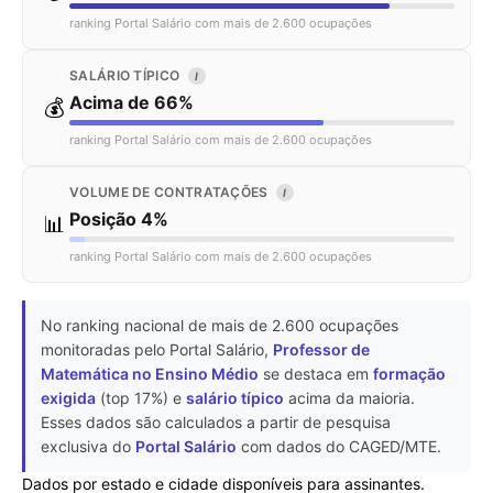
ranking Portal Salário com mais de 2.600 ocupações
SALÁRIO TÍPICO
I
Acima de 66%
💰
ranking Portal Salário com mais de 2.600 ocupações
VOLUME DE CONTRATAÇÕES
I
Posição 4%
📊
ranking Portal Salário com mais de 2.600 ocupações
No ranking nacional de mais de 2.600 ocupações
monitoradas pelo Portal Salário,
Professor de
Matemática no Ensino Médio
se destaca em
formação
exigida
(top 17%) e
salário típico
acima da maioria.
Esses dados são calculados a partir de pesquisa
exclusiva do
Portal Salário
com dados do CAGED/MTE.
Dados por estado e cidade disponíveis para assinantes.