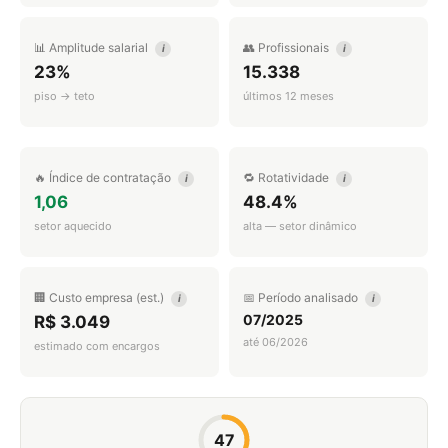
📊 Amplitude salarial
👥 Profissionais
i
i
23%
15.338
piso → teto
últimos 12 meses
🔥 Índice de contratação
🔁 Rotatividade
i
i
1,06
48.4%
setor aquecido
alta — setor dinâmico
🏢 Custo empresa (est.)
📅 Período analisado
i
i
07/2025
R$ 3.049
até 06/2026
estimado com encargos
47