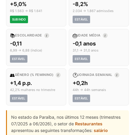
+5,0%
-8,2%
R$ 1.563 → R$ 1.641
2.034 → 1.867 admissões
SUBINDO
ESTÁVEL
📚
🎂
ESCOLARIDADE
IDADE MÉDIA
I
I
-0,11
-0,1 anos
6,99 → 6,88 (índice)
31,1 → 31,0 anos
ESTÁVEL
ESTÁVEL
👥
🕐
GÊNERO (% FEMININO)
JORNADA SEMANAL
I
I
+1,4 p.p.
+0,2h
42,2% mulheres no trimestre
44h → 44h semanais
ESTÁVEL
ESTÁVEL
No estado da Paraíba, nos últimos 12 meses (trimestres
07/2025 a 06/2026), o setor de
Restaurantes
apresentou as seguintes transformações:
salário