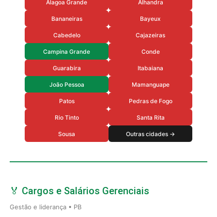
Alagoa Grande
Alhandra
Bananeiras
Bayeux
Cabedelo
Cajazeiras
Campina Grande
Conde
Guarabira
Itabaiana
João Pessoa
Mamanguape
Patos
Pedras de Fogo
Rio Tinto
Santa Rita
Sousa
Outras cidades →
🏅 Cargos e Salários Gerenciais
Gestão e liderança • PB