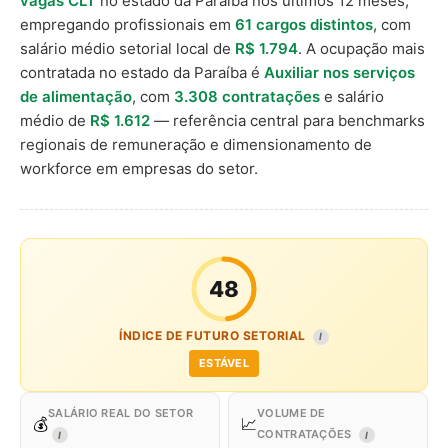
vagas CLT
no estado da Paraíba nos últimos 12 meses,
empregando profissionais em
61 cargos distintos
, com
salário médio setorial local de
R$ 1.794
. A ocupação mais
contratada no estado da Paraíba é
Auxiliar nos serviços
de alimentação
, com
3.308 contratações
e salário
médio de
R$ 1.612
— referência central para benchmarks
regionais de remuneração e dimensionamento de
workforce em empresas do setor.
48
ÍNDICE DE FUTURO SETORIAL
I
ESTÁVEL
SALÁRIO REAL DO SETOR
VOLUME DE
💰
📈
CONTRATAÇÕES
I
I