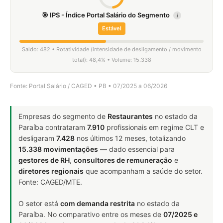
🎯 IPS - Índice Portal Salário do Segmento
i
Estável
Saldo: 482 • Rotatividade (intensidade de desligamento / movimento
total): 48,4% • Volume: 15.338
Fonte: Portal Salário / CAGED • PB • 07/2025 a 06/2026
Empresas do segmento de
Restaurantes
no estado da
Paraíba contrataram
7.910
profissionais em regime CLT e
desligaram
7.428
nos últimos 12 meses, totalizando
15.338 movimentações
— dado essencial para
gestores de RH
,
consultores de remuneração
e
diretores regionais
que acompanham a saúde do setor.
Fonte: CAGED/MTE.
O setor está
com demanda restrita
no estado da
Paraíba. No comparativo entre os meses de
07/2025 e