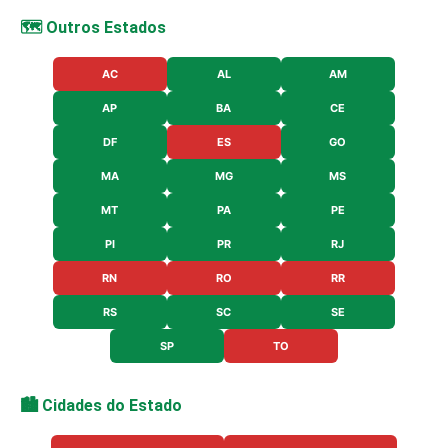
🗺️ Outros Estados
AC
AL
AM
AP
BA
CE
DF
ES
GO
MA
MG
MS
MT
PA
PE
PI
PR
RJ
RN
RO
RR
RS
SC
SE
SP
TO
🏙️ Cidades do Estado