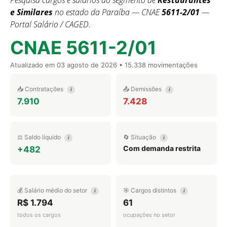
Pesquisa cargos e salários do segmento de
Restaurantes
e Similares
no estado da Paraíba — CNAE
5611-2/01
—
Portal Salário / CAGED.
CNAE 5611-2/01
Atualizado em
03 agosto de 2026
• 15.338 movimentações
📥 Contratações
📤 Demissões
i
i
7.910
7.428
⚖️ Saldo líquido
🔄 Situação
i
i
Com demanda restrita
+482
💰 Salário médio do setor
🎯 Cargos distintos
i
i
R$ 1.794
61
todos os cargos
ocupações no setor