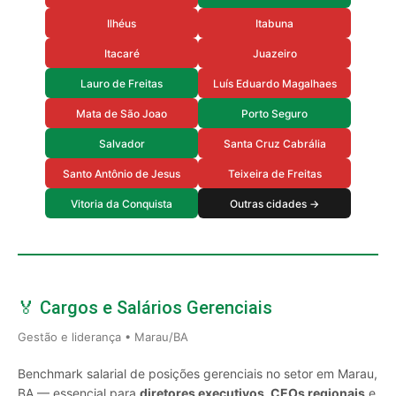
Ilhéus
Itabuna
Itacaré
Juazeiro
Lauro de Freitas
Luís Eduardo Magalhaes
Mata de São Joao
Porto Seguro
Salvador
Santa Cruz Cabrália
Santo Antônio de Jesus
Teixeira de Freitas
Vitoria da Conquista
Outras cidades →
🏅 Cargos e Salários Gerenciais
Gestão e liderança • Marau/BA
Benchmark salarial de posições gerenciais no setor em Marau,
BA — essencial para
diretores executivos, CEOs regionais
e