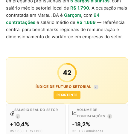
empregando profissionais em
6 cargos distintos
, com
salário médio setorial local de
R$ 1.790
. A ocupação mais
contratada em Marau, BA é
Garçom
, com
94
contratações
e salário médio de
R$ 1.669
— referência
central para benchmarks regionais de remuneração e
dimensionamento de workforce em empresas do setor.
42
ÍNDICE DE FUTURO SETORIAL
I
RESISTENTE
SALÁRIO REAL DO SETOR
VOLUME DE
💰
📈
CONTRATAÇÕES
I
I
+10,4%
-18,2%
R$ 1.630 → R$ 1.800
33 → 27 admissões