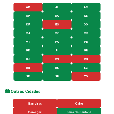
AC
AL
AM
AP
BA
CE
DF
ES
GO
MA
MG
MS
MT
PA
PB
PE
PI
PR
RJ
RN
RO
RR
RS
SC
SE
SP
TO
🏙️ Outras Cidades
Barreiras
Cairu
Camaçari
Feira de Santana