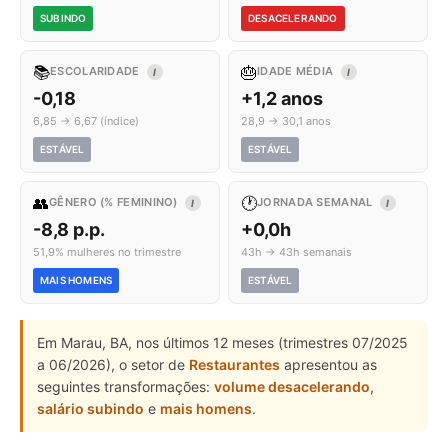
SUBINDO
DESACELERANDO
📚
🎂
ESCOLARIDADE
IDADE MÉDIA
I
I
-0,18
+1,2 anos
6,85 → 6,67 (índice)
28,9 → 30,1 anos
ESTÁVEL
ESTÁVEL
👥
🕐
GÊNERO (% FEMININO)
JORNADA SEMANAL
I
I
-8,8 p.p.
+0,0h
51,9% mulheres no trimestre
43h → 43h semanais
MAIS HOMENS
ESTÁVEL
Em Marau, BA, nos últimos 12 meses (trimestres 07/2025
a 06/2026), o setor de
Restaurantes
apresentou as
seguintes transformações:
volume desacelerando
,
salário subindo
e
mais homens
.