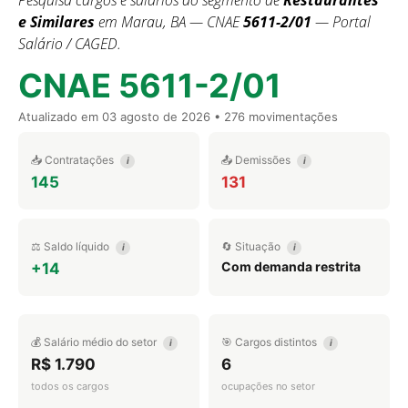
Pesquisa cargos e salários do segmento de
Restaurantes
e Similares
em Marau, BA — CNAE
5611-2/01
— Portal
Salário / CAGED.
CNAE 5611-2/01
Atualizado em
03 agosto de 2026
• 276 movimentações
📥 Contratações
📤 Demissões
i
i
145
131
⚖️ Saldo líquido
🔄 Situação
i
i
Com demanda restrita
+14
💰 Salário médio do setor
🎯 Cargos distintos
i
i
R$ 1.790
6
todos os cargos
ocupações no setor