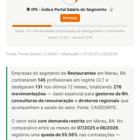
🎯 IPS - Índice Portal Salário do Segmento
i
Retração
Saldo: 14 • Rotatividade (intensidade de desligamento / movimento
total): 47,5% • Volume: 276
Fonte: Portal Salário / CAGED • Marau/BA • 07/2025 a 06/2026
Empresas do segmento de
Restaurantes
em Marau, BA
contrataram
145
profissionais em regime CLT e
desligaram
131
nos últimos 12 meses, totalizando
276
movimentações
— dado essencial para
gestores de RH
,
consultores de remuneração
e
diretores regionais
que
acompanham a saúde do setor. Fonte: CAGED/MTE.
O setor está
com demanda restrita
em Marau, BA. No
comparativo entre os meses de
07/2025 e 06/2026
,
registrou uma
queda de 55.56%
nas contratações —