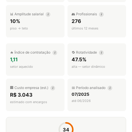
📊 Amplitude salarial
👥 Profissionais
i
i
10%
276
piso → teto
últimos 12 meses
🔥 Índice de contratação
🔁 Rotatividade
i
i
1,11
47.5%
setor aquecido
alta — setor dinâmico
🏢 Custo empresa (est.)
📅 Período analisado
i
i
07/2025
R$ 3.043
até 06/2026
estimado com encargos
34