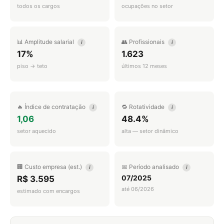
todos os cargos
ocupações no setor
📊 Amplitude salarial
👥 Profissionais
i
i
17%
1.623
piso → teto
últimos 12 meses
🔥 Índice de contratação
🔁 Rotatividade
i
i
1,06
48.4%
setor aquecido
alta — setor dinâmico
🏢 Custo empresa (est.)
📅 Período analisado
i
i
07/2025
R$ 3.595
até 06/2026
estimado com encargos