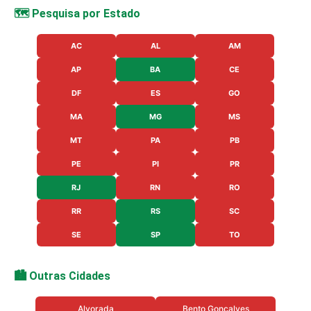
🗺️ Pesquisa por Estado
AC
AL
AM
AP
BA
CE
DF
ES
GO
MA
MG
MS
MT
PA
PB
PE
PI
PR
RJ
RN
RO
RR
RS
SC
SE
SP
TO
🏙️ Outras Cidades
Alvorada
Bento Goncalves