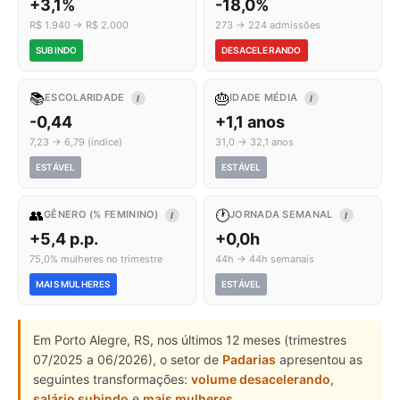
+3,1%
-18,0%
R$ 1.940 → R$ 2.000
273 → 224 admissões
SUBINDO
DESACELERANDO
📚
🎂
ESCOLARIDADE
IDADE MÉDIA
I
I
-0,44
+1,1 anos
7,23 → 6,79 (índice)
31,0 → 32,1 anos
ESTÁVEL
ESTÁVEL
👥
🕐
GÊNERO (% FEMININO)
JORNADA SEMANAL
I
I
+5,4 p.p.
+0,0h
75,0% mulheres no trimestre
44h → 44h semanais
MAIS MULHERES
ESTÁVEL
Em Porto Alegre, RS, nos últimos 12 meses (trimestres
07/2025 a 06/2026), o setor de
Padarias
apresentou as
seguintes transformações:
volume desacelerando
,
salário subindo
e
mais mulheres
.