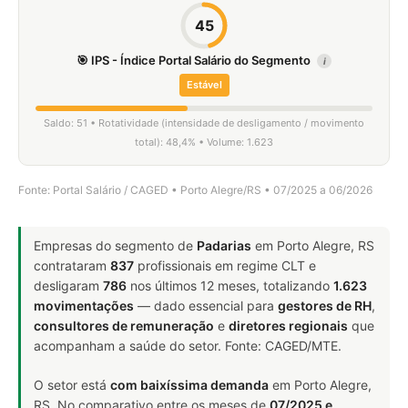
45
🎯 IPS - Índice Portal Salário do Segmento
i
Estável
Saldo: 51 • Rotatividade (intensidade de desligamento / movimento
total): 48,4% • Volume: 1.623
Fonte: Portal Salário / CAGED • Porto Alegre/RS • 07/2025 a 06/2026
Empresas do segmento de
Padarias
em Porto Alegre, RS
contrataram
837
profissionais em regime CLT e
desligaram
786
nos últimos 12 meses, totalizando
1.623
movimentações
— dado essencial para
gestores de RH
,
consultores de remuneração
e
diretores regionais
que
acompanham a saúde do setor. Fonte: CAGED/MTE.
O setor está
com baixíssima demanda
em Porto Alegre,
RS. No comparativo entre os meses de
07/2025 e