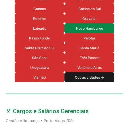
Canoas
Caxias do Sul
Erechim
Gravatai
Lajeado
Novo Hamburgo
Passo Fundo
Pelotas
Santa Cruz do Sul
Santa Maria
São Sepe
Três Passos
Uruguaiana
Venâncio Aires
Viamão
Outras cidades →
🏅 Cargos e Salários Gerenciais
Gestão e liderança • Porto Alegre/RS