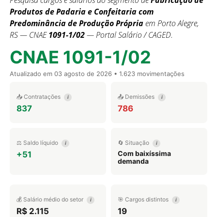
Pesquisa cargos e salários do segmento de
Fabricação de
Produtos de Padaria e Confeitaria com
Predominância de Produção Própria
em Porto Alegre,
RS — CNAE
1091-1/02
— Portal Salário / CAGED.
CNAE 1091-1/02
Atualizado em
03 agosto de 2026
• 1.623 movimentações
📥 Contratações
📤 Demissões
i
i
837
786
⚖️ Saldo líquido
🔄 Situação
i
i
Com baixíssima
+51
demanda
💰 Salário médio do setor
🎯 Cargos distintos
i
i
R$ 2.115
19