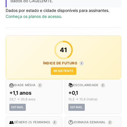
dados do CAGED/MTE.
Dados por estado e cidade disponíveis para assinantes.
Conheça os planos de acesso
.
41
ÍNDICE DE FUTURO
I
RESISTENTE
🎂
📚
IDADE MÉDIA
ESCOLARIDADE
I
I
+1,1 anos
+0,1
29,7 → 30,8 anos
15,5 → 15,6 (índice)
ESTÁVEL
ESTÁVEL
👥
🕐
GÊNERO (% FEMININO)
JORNADA SEMANAL
I
I