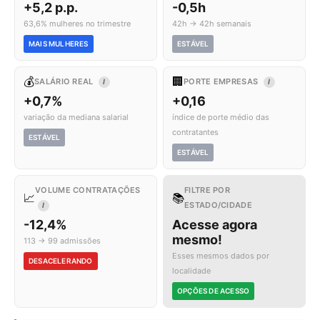
+5,2 p.p.
-0,5h
63,6% mulheres no trimestre
42h → 42h semanais
MAIS MULHERES
ESTÁVEL
💰
🏢
SALÁRIO REAL
PORTE EMPRESAS
I
I
+0,7%
+0,16
variação da mediana salarial
índice de porte médio das
contratantes
ESTÁVEL
ESTÁVEL
VOLUME CONTRATAÇÕES
FILTRE POR
📈
📚
ESTADO/CIDADE
I
-12,4%
Acesse agora
mesmo!
113 → 99 admissões
Esses mesmos dados por
DESACELERANDO
localidade
OPÇÕES DE ACESSO