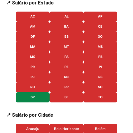
📍 Salário por Estado
AC
AL
AP
AM
BA
CE
DF
ES
GO
MA
MT
MS
MG
PA
PB
PR
PE
PI
RJ
RN
RS
RO
RR
SC
SP
SE
TO
📍 Salário por Cidade
Aracaju
Belo Horizonte
Belém