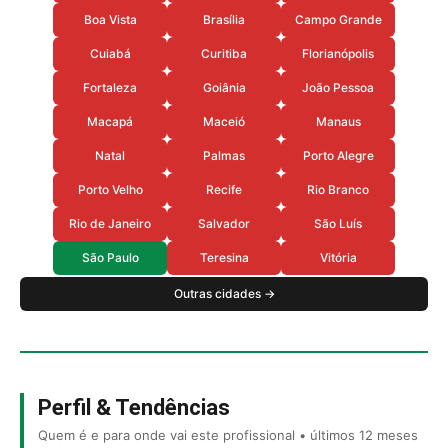
Boa Vista
Brasília
Campo Grande
Cuiabá
Curitiba
Florianópolis
Fortaleza
Goiânia
João Pessoa
Macapá
Maceió
Manaus
Natal
Palmas
Porto Alegre
Porto Velho
Recife
Rio Branco
Rio de Janeiro
Salvador
São Luís
São Paulo
Teresina
Vitória
Outras cidades →
Perfil & Tendências
Quem é e para onde vai este profissional • últimos 12 meses