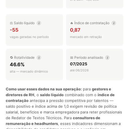
⚖️ Saldo líquido
🔥 Índice de contratação
i
i
-55
0,87
vagas geradas no período
mercado em retração
🔁 Rotatividade
📅 Período analisado
i
i
07/2025
46.6%
até 06/2026
alta — mercado dinâmico
Como usar esses dados na sua operação:
para
gestores e
diretores de RH
, o
saldo líquido
combinado com o
índice de
contratação
antecipa a pressão competitiva por talentos —
saldo positivo e índice acima de 1,0 exigem revisão de política
salarial, benefícios e marca empregadora para reter profissionais
de Redator de Textos Técnicos. Para
consultores de
remuneração e headhunters
, esses indicadores dimensionam a