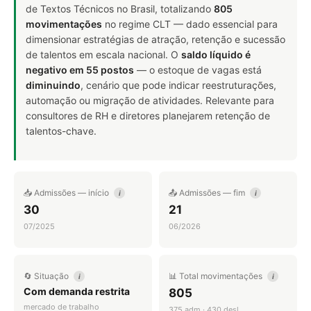
de Textos Técnicos no Brasil, totalizando
805
movimentações
no regime CLT — dado essencial para
dimensionar estratégias de atração, retenção e sucessão
de talentos em escala nacional. O
saldo líquido é
negativo em 55 postos
— o estoque de vagas está
diminuindo
, cenário que pode indicar reestruturações,
automação ou migração de atividades. Relevante para
consultores de RH e diretores planejarem retenção de
talentos-chave.
📥 Admissões — início
📤 Admissões — fim
i
i
30
21
07/2025
06/2026
🔄 Situação
📊 Total movimentações
i
i
Com demanda restrita
805
mercado de trabalho
375 adm · 430 desl