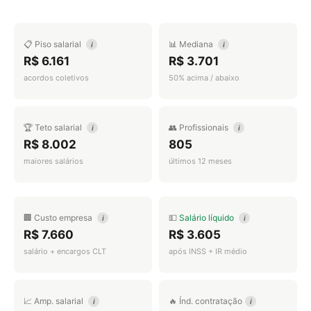
📋 Piso salarial
📊 Mediana
i
i
R$ 6.161
R$ 3.701
acordos coletivos
50% acima / abaixo
🏆 Teto salarial
👥 Profissionais
i
i
R$ 8.002
805
maiores salários
últimos 12 meses
🏢 Custo empresa
💵
Salário líquido
i
i
R$ 7.660
R$ 3.605
salário + encargos CLT
após INSS + IR médio
📈 Amp. salarial
🔥 Índ. contratação
i
i