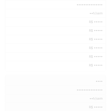
•••••••••••••••
••h/sem
R$ •••••
R$ •••••
R$ •••••
R$ •••••
R$ •••••
R$ •••••
••••
•••••••••••••••
••h/sem
R$ •••••