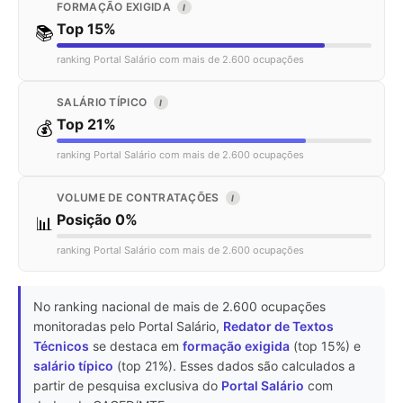
FORMAÇÃO EXIGIDA
I
Top 15%
📚
ranking Portal Salário com mais de 2.600 ocupações
SALÁRIO TÍPICO
I
Top 21%
💰
ranking Portal Salário com mais de 2.600 ocupações
VOLUME DE CONTRATAÇÕES
I
Posição 0%
📊
ranking Portal Salário com mais de 2.600 ocupações
No ranking nacional de mais de 2.600 ocupações
monitoradas pelo Portal Salário,
Redator de Textos
Técnicos
se destaca em
formação exigida
(top 15%) e
salário típico
(top 21%). Esses dados são calculados a
partir de pesquisa exclusiva do
Portal Salário
com