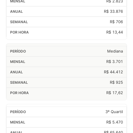
R$ 2.823
R$ 33.876
R$ 706
R$ 13,44
Mediana
R$ 3.701
R$ 44.412
R$ 925
R$ 17,62
3º Quartil
R$ 5.470
R$ 65.640