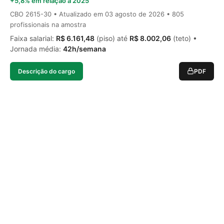
+5,8% em relação a 2025
CBO 2615-30 • Atualizado em
03 agosto de 2026
• 805
profissionais na amostra
Faixa salarial:
R$ 6.161,48
(piso) até
R$ 8.002,06
(teto) •
Jornada média:
42h/semana
Descrição do cargo
PDF