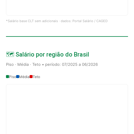
*Salário base CLT sem adicionais · dados: Portal Salário / CAGED
🗺️ Salário por região do Brasil
Piso · Média · Teto • período: 07/2025 a 06/2026
Piso
Média
Teto