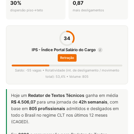
30%
0,87
dispersão piso→teto
mais desligamentos
34
IPS - Índice Portal Salário do Cargo
i
Retração
Saldo: -55 vagas • Rotatividade (int. de desligamento / movimento
total): 53,4% • Volume: 805
Hoje um
Redator de Textos Técnicos
ganha em média
R$ 4.506,07
para uma jornada de
42h semanais
, com
base em
805 profissionais
admitidos e desligados em
todo o Brasil no regime CLT nos últimos 12 meses
(CAGED).