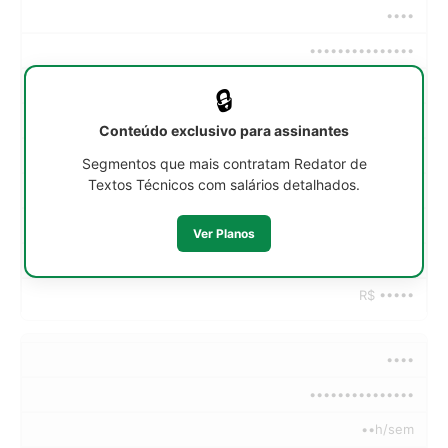
••••
•••••••••••••••
••h/sem
🔒
R$ •••••
Conteúdo exclusivo para assinantes
R$ •••••
Segmentos que mais contratam Redator de
Textos Técnicos com salários detalhados.
R$ •••••
R$ •••••
Ver Planos
R$ •••••
R$ •••••
••••
•••••••••••••••
••h/sem