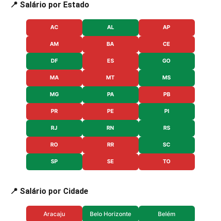
📍 Salário por Estado
AC
AL
AP
AM
BA
CE
DF
ES
GO
MA
MT
MS
MG
PA
PB
PR
PE
PI
RJ
RN
RS
RO
RR
SC
SP
SE
TO
📍 Salário por Cidade
Aracaju
Belo Horizonte
Belém