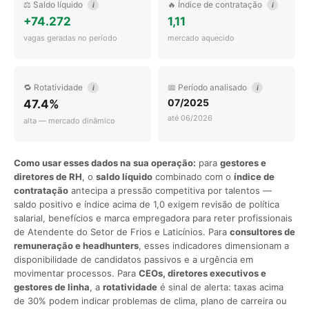
⚖️ Saldo líquido
🔥 Índice de contratação
i
i
+74.272
1,11
vagas geradas no período
mercado aquecido
🔁 Rotatividade
📅 Período analisado
i
i
07/2025
47.4%
até 06/2026
alta — mercado dinâmico
Como usar esses dados na sua operação:
para
gestores e
diretores de RH
, o
saldo líquido
combinado com o
índice de
contratação
antecipa a pressão competitiva por talentos —
saldo positivo e índice acima de 1,0 exigem revisão de política
salarial, benefícios e marca empregadora para reter profissionais
de Atendente do Setor de Frios e Laticínios. Para
consultores de
remuneração e headhunters
, esses indicadores dimensionam a
disponibilidade de candidatos passivos e a urgência em
movimentar processos. Para
CEOs, diretores executivos e
gestores de linha
, a
rotatividade
é sinal de alerta: taxas acima
de 30% podem indicar problemas de clima, plano de carreira ou