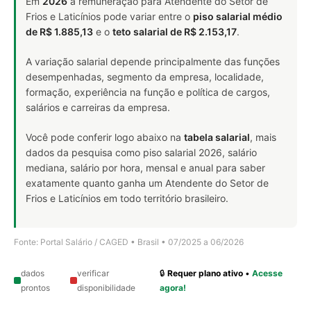
Em
2026
a remuneração para Atendente do Setor de
Frios e Laticínios pode variar entre o
piso salarial médio
de R$ 1.885,13
e o
teto salarial de R$ 2.153,17
.
A variação salarial depende principalmente das funções
desempenhadas, segmento da empresa, localidade,
formação, experiência na função e política de cargos,
salários e carreiras da empresa.
Você pode conferir logo abaixo na
tabela salarial
, mais
dados da pesquisa como piso salarial 2026, salário
mediana, salário por hora, mensal e anual para saber
exatamente quanto ganha um Atendente do Setor de
Frios e Laticínios em todo território brasileiro.
Fonte: Portal Salário / CAGED • Brasil • 07/2025 a 06/2026
dados
verificar
🔒
Requer plano ativo
•
Acesse
prontos
disponibilidade
agora!