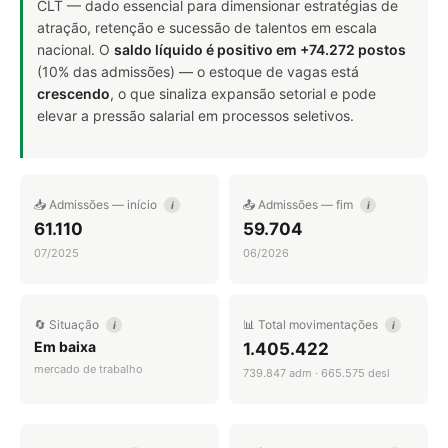
CLT — dado essencial para dimensionar estratégias de
atração, retenção e sucessão de talentos em escala
nacional. O
saldo líquido é positivo em +74.272 postos
(10% das admissões) — o estoque de vagas está
crescendo
, o que sinaliza expansão setorial e pode
elevar a pressão salarial em processos seletivos.
📥 Admissões — início
📤 Admissões — fim
i
i
61.110
59.704
07/2025
06/2026
🔄 Situação
📊 Total movimentações
i
i
Em baixa
1.405.422
mercado de trabalho
739.847 adm · 665.575 desl