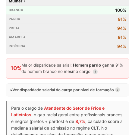
Mulher ♀
100%
91%
94%
91%
94%
Maior disparidade salarial:
Homem pardo
ganha 91%
10%
do homem branco no mesmo cargo
i
Ver disparidade salarial do cargo por nível de formação
i
Para o cargo de
Atendente do Setor de Frios e
Laticínios
, o gap racial geral entre profissionais brancos
e negros (pretos + pardos) é de
8,7%
, calculado sobre a
mediana salarial de admissão no regime CLT. No
detalhamento por nível de formação, o gap persiste