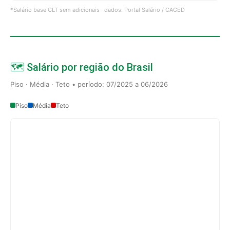
*Salário base CLT sem adicionais · dados: Portal Salário / CAGED
🗺️ Salário por região do Brasil
Piso · Média · Teto • período: 07/2025 a 06/2026
Piso
Média
Teto