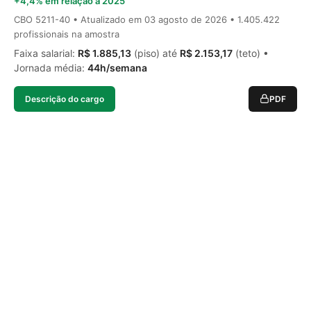
+4,4% em relação a 2025
CBO 5211-40 • Atualizado em
03 agosto de 2026
• 1.405.422
profissionais na amostra
Faixa salarial:
R$ 1.885,13
(piso) até
R$ 2.153,17
(teto) •
Jornada média:
44h/semana
Descrição do cargo
PDF