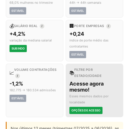
68,0% mulheres no trimestre
44h → 44h semanais
ESTÁVEL
ESTÁVEL
💰
🏢
SALÁRIO REAL
PORTE EMPRESAS
I
I
+4,2%
+0,24
variação da mediana salarial
índice de porte médio das
contratantes
SUBINDO
ESTÁVEL
VOLUME CONTRATAÇÕES
FILTRE POR
📈
📚
ESTADO/CIDADE
I
-1,2%
Acesse agora
mesmo!
182.775 → 180.534 admissões
Esses mesmos dados por
ESTÁVEL
localidade
OPÇÕES DE ACESSO
Nos últimos 12 meses (trimestres 07/2025 a 06/2026), as