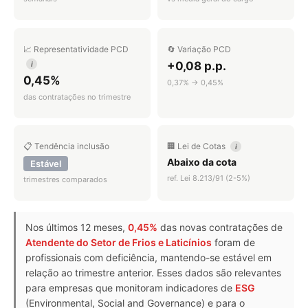
📈 Representatividade PCD
🔄 Variação PCD
+0,08 p.p.
i
0,45%
0,37% → 0,45%
das contratações no trimestre
📋 Tendência inclusão
🏢 Lei de Cotas
i
Abaixo da cota
Estável
ref. Lei 8.213/91 (2-5%)
trimestres comparados
Nos últimos 12 meses,
0,45%
das novas contratações de
Atendente do Setor de Frios e Laticínios
foram de
profissionais com deficiência, mantendo-se estável em
relação ao trimestre anterior. Esses dados são relevantes
para empresas que monitoram indicadores de
ESG
(Environmental, Social and Governance) e para o