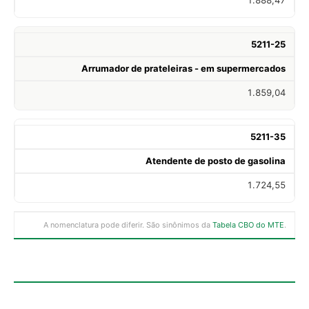
5211-25
Arrumador de prateleiras - em supermercados
1.859,04
5211-35
Atendente de posto de gasolina
1.724,55
A nomenclatura pode diferir. São sinônimos da
Tabela CBO do MTE
.