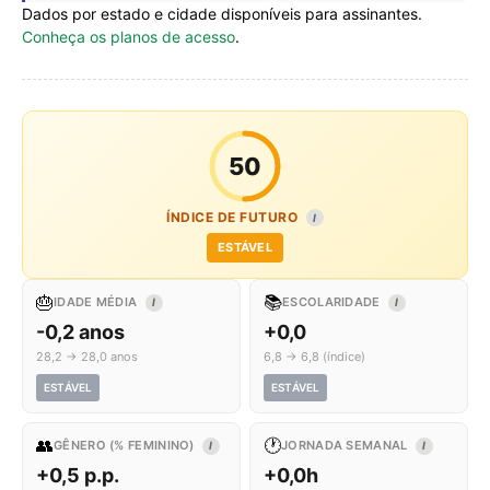
Dados por estado e cidade disponíveis para assinantes.
Conheça os planos de acesso
.
50
ÍNDICE DE FUTURO
I
ESTÁVEL
🎂
📚
IDADE MÉDIA
ESCOLARIDADE
I
I
-0,2 anos
+0,0
28,2 → 28,0 anos
6,8 → 6,8 (índice)
ESTÁVEL
ESTÁVEL
👥
🕐
GÊNERO (% FEMININO)
JORNADA SEMANAL
I
I
+0,5 p.p.
+0,0h