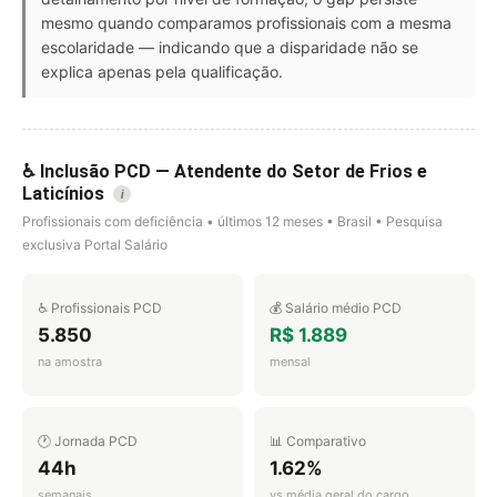
mesmo quando comparamos profissionais com a mesma
escolaridade — indicando que a disparidade não se
explica apenas pela qualificação.
♿ Inclusão PCD — Atendente do Setor de Frios e
Laticínios
i
Profissionais com deficiência • últimos 12 meses • Brasil • Pesquisa
exclusiva Portal Salário
♿ Profissionais PCD
💰 Salário médio PCD
5.850
R$ 1.889
na amostra
mensal
🕐 Jornada PCD
📊 Comparativo
44h
1.62%
semanais
vs média geral do cargo