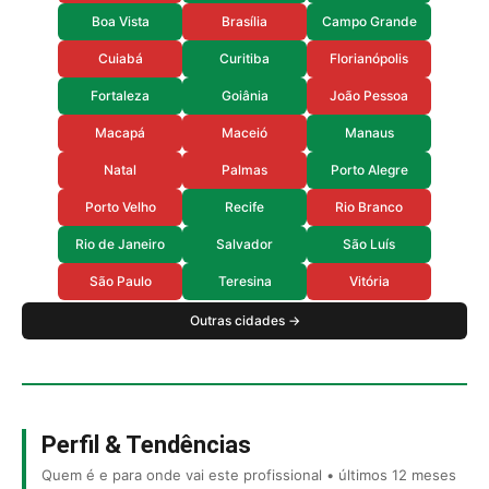
Boa Vista
Brasília
Campo Grande
Cuiabá
Curitiba
Florianópolis
Fortaleza
Goiânia
João Pessoa
Macapá
Maceió
Manaus
Natal
Palmas
Porto Alegre
Porto Velho
Recife
Rio Branco
Rio de Janeiro
Salvador
São Luís
São Paulo
Teresina
Vitória
Outras cidades →
Perfil & Tendências
Quem é e para onde vai este profissional • últimos 12 meses