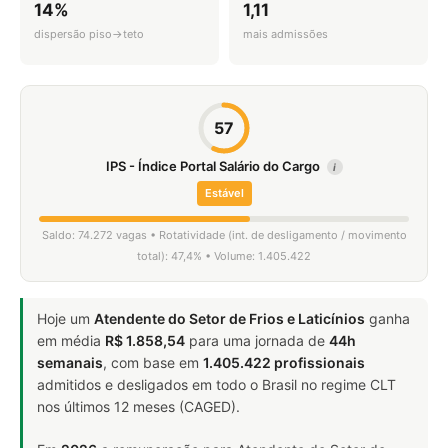
14%
1,11
dispersão piso→teto
mais admissões
57
IPS - Índice Portal Salário do Cargo
i
Estável
Saldo: 74.272 vagas • Rotatividade (int. de desligamento / movimento
total): 47,4% • Volume: 1.405.422
Hoje um
Atendente do Setor de Frios e Laticínios
ganha
em média
R$ 1.858,54
para uma jornada de
44h
semanais
, com base em
1.405.422 profissionais
admitidos e desligados em todo o Brasil no regime CLT
nos últimos 12 meses (CAGED).