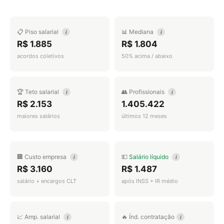
📋 Piso salarial
📊 Mediana
i
i
R$ 1.885
R$ 1.804
acordos coletivos
50% acima / abaixo
🏆 Teto salarial
👥 Profissionais
i
i
R$ 2.153
1.405.422
maiores salários
últimos 12 meses
🏢 Custo empresa
💵
Salário líquido
i
i
R$ 3.160
R$ 1.487
salário + encargos CLT
após INSS + IR médio
📈 Amp. salarial
🔥 Índ. contratação
i
i