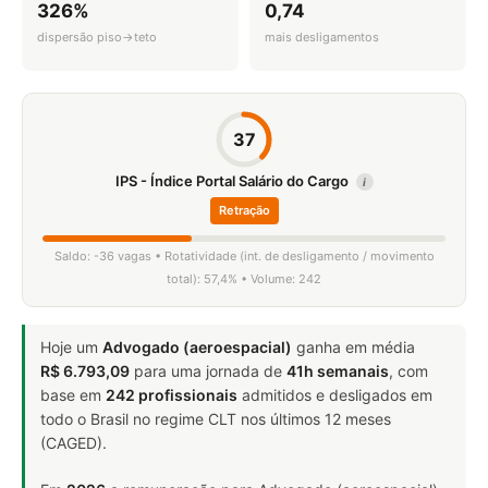
326%
0,74
dispersão piso→teto
mais desligamentos
37
IPS - Índice Portal Salário do Cargo
i
Retração
Saldo: -36 vagas • Rotatividade (int. de desligamento / movimento
total): 57,4% • Volume: 242
Hoje um
Advogado (aeroespacial)
ganha em média
R$ 6.793,09
para uma jornada de
41h semanais
, com
base em
242 profissionais
admitidos e desligados em
todo o Brasil no regime CLT nos últimos 12 meses
(CAGED).