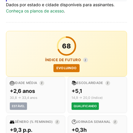
Dados por estado e cidade disponíveis para assinantes.
Conheça os planos de acesso
.
68
ÍNDICE DE FUTURO
I
EVOLUINDO
🎂
📚
IDADE MÉDIA
ESCOLARIDADE
I
I
+2,6 anos
+5,1
30,8 → 33,4 anos
14,9 → 20,0 (índice)
ESTÁVEL
QUALIFICANDO
👥
🕐
GÊNERO (% FEMININO)
JORNADA SEMANAL
I
I
+9,3 p.p.
+0,3h