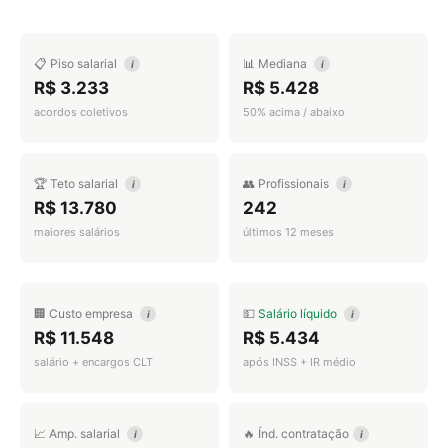
📋 Piso salarial
📊 Mediana
i
i
R$ 3.233
R$ 5.428
acordos coletivos
50% acima / abaixo
🏆 Teto salarial
👥 Profissionais
i
i
R$ 13.780
242
maiores salários
últimos 12 meses
🏢 Custo empresa
💵
Salário líquido
i
i
R$ 11.548
R$ 5.434
salário + encargos CLT
após INSS + IR médio
📈 Amp. salarial
🔥 Índ. contratação
i
i