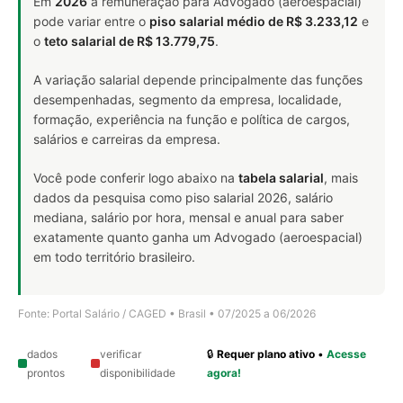
Em
2026
a remuneração para Advogado (aeroespacial)
pode variar entre o
piso salarial médio de R$ 3.233,12
e
o
teto salarial de R$ 13.779,75
.
A variação salarial depende principalmente das funções
desempenhadas, segmento da empresa, localidade,
formação, experiência na função e política de cargos,
salários e carreiras da empresa.
Você pode conferir logo abaixo na
tabela salarial
, mais
dados da pesquisa como piso salarial 2026, salário
mediana, salário por hora, mensal e anual para saber
exatamente quanto ganha um Advogado (aeroespacial)
em todo território brasileiro.
Fonte: Portal Salário / CAGED • Brasil • 07/2025 a 06/2026
dados
verificar
🔒
Requer plano ativo
•
Acesse
prontos
disponibilidade
agora!