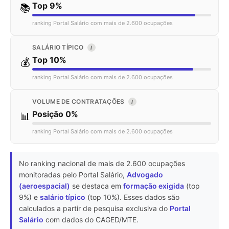
Top 9%
📚
ranking Portal Salário com mais de 2.600 ocupações
SALÁRIO TÍPICO
I
Top 10%
💰
ranking Portal Salário com mais de 2.600 ocupações
VOLUME DE CONTRATAÇÕES
I
Posição 0%
📊
ranking Portal Salário com mais de 2.600 ocupações
No ranking nacional de mais de 2.600 ocupações
monitoradas pelo Portal Salário,
Advogado
(aeroespacial)
se destaca em
formação exigida
(top
9%) e
salário típico
(top 10%). Esses dados são
calculados a partir de pesquisa exclusiva do
Portal
Salário
com dados do CAGED/MTE.