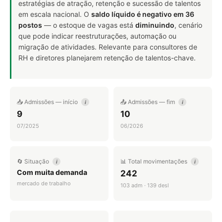
estratégias de atração, retenção e sucessão de talentos
em escala nacional. O
saldo líquido é negativo em 36
postos
— o estoque de vagas está
diminuindo
, cenário
que pode indicar reestruturações, automação ou
migração de atividades. Relevante para consultores de
RH e diretores planejarem retenção de talentos-chave.
📥 Admissões — início
📤 Admissões — fim
i
i
9
10
07/2025
06/2026
🔄 Situação
📊 Total movimentações
i
i
Com muita demanda
242
mercado de trabalho
103 adm · 139 desl