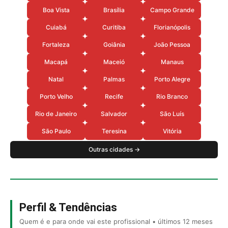
Boa Vista
Brasília
Campo Grande
Cuiabá
Curitiba
Florianópolis
Fortaleza
Goiânia
João Pessoa
Macapá
Maceió
Manaus
Natal
Palmas
Porto Alegre
Porto Velho
Recife
Rio Branco
Rio de Janeiro
Salvador
São Luís
São Paulo
Teresina
Vitória
Outras cidades →
Perfil & Tendências
Quem é e para onde vai este profissional • últimos 12 meses