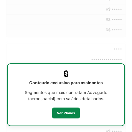
R$ •••••
R$ •••••
R$ •••••
••••
•••••••••••••••
••h/sem
🔒
R$ •••••
Conteúdo exclusivo para assinantes
R$ •••••
Segmentos que mais contratam Advogado
(aeroespacial) com salários detalhados.
R$ •••••
R$ •••••
Ver Planos
R$ •••••
R$ •••••