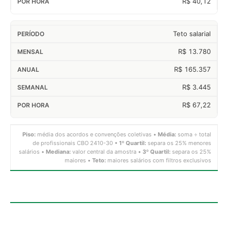
R$ 40,12
Teto salarial
R$ 13.780
R$ 165.357
R$ 3.445
R$ 67,22
Piso:
média dos acordos e convenções coletivas •
Média:
soma ÷ total
de profissionais CBO 2410-30 •
1º Quartil:
separa os 25% menores
salários •
Mediana:
valor central da amostra •
3º Quartil:
separa os 25%
maiores •
Teto:
maiores salários com filtros exclusivos