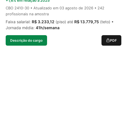
+1,6% em relação a 2025
CBO 2410-30 • Atualizado em
03 agosto de 2026
• 242
profissionais na amostra
Faixa salarial:
R$ 3.233,12
(piso) até
R$ 13.779,75
(teto) •
Jornada média:
41h/semana
Descrição do cargo
PDF