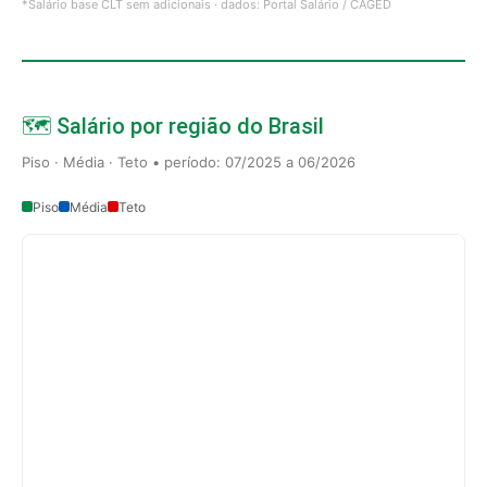
*Salário base CLT sem adicionais · dados: Portal Salário / CAGED
🗺️ Salário por região do Brasil
Piso · Média · Teto • período: 07/2025 a 06/2026
Piso
Média
Teto