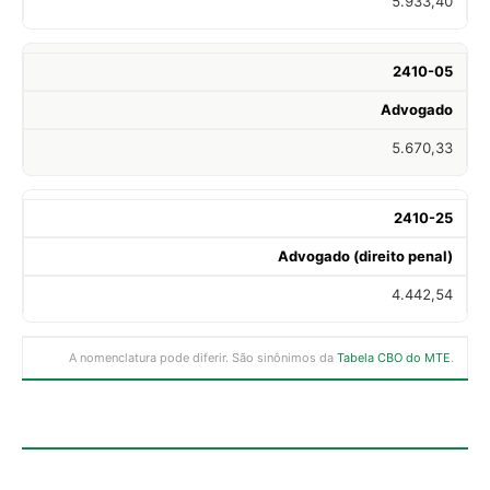
5.933,40
2410-05
Advogado
5.670,33
2410-25
Advogado (direito penal)
4.442,54
A nomenclatura pode diferir. São sinônimos da
Tabela CBO do MTE
.