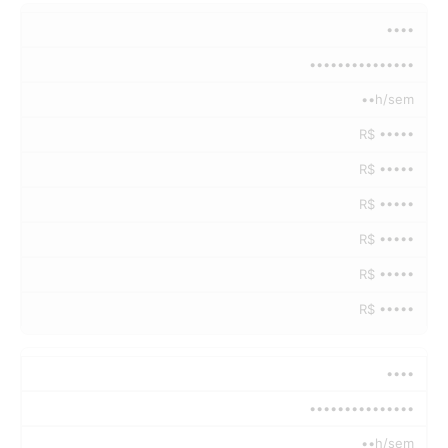
••••
•••••••••••••••
••h/sem
R$ •••••
R$ •••••
R$ •••••
R$ •••••
R$ •••••
R$ •••••
••••
•••••••••••••••
••h/sem