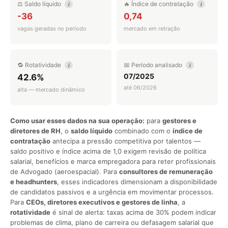
⚖️ Saldo líquido
🔥 Índice de contratação
i
i
-36
0,74
vagas geradas no período
mercado em retração
🔁 Rotatividade
📅 Período analisado
i
i
07/2025
42.6%
até 06/2026
alta — mercado dinâmico
Como usar esses dados na sua operação:
para
gestores e
diretores de RH
, o
saldo líquido
combinado com o
índice de
contratação
antecipa a pressão competitiva por talentos —
saldo positivo e índice acima de 1,0 exigem revisão de política
salarial, benefícios e marca empregadora para reter profissionais
de Advogado (aeroespacial). Para
consultores de remuneração
e headhunters
, esses indicadores dimensionam a disponibilidade
de candidatos passivos e a urgência em movimentar processos.
Para
CEOs, diretores executivos e gestores de linha
, a
rotatividade
é sinal de alerta: taxas acima de 30% podem indicar
problemas de clima, plano de carreira ou defasagem salarial que