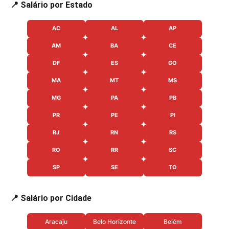
📍 Salário por Estado
AC
AL
AP
AM
BA
CE
DF
ES
GO
MA
MT
MS
MG
PA
PB
PR
PE
PI
RJ
RN
RS
RO
RR
SC
SP
SE
TO
📍 Salário por Cidade
Aracaju
Belo Horizonte
Belém