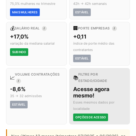
75,0% mulheres no trimestre
42h → 42h semanais
MAIS MULHERES
ESTÁVEL
💰
🏢
SALÁRIO REAL
PORTE EMPRESAS
I
I
+17,0%
+0,11
variação da mediana salarial
índice de porte médio das
contratantes
SUBINDO
ESTÁVEL
VOLUME CONTRATAÇÕES
FILTRE POR
📈
📚
ESTADO/CIDADE
I
-8,6%
Acesse agora
mesmo!
35 → 32 admissões
Esses mesmos dados por
ESTÁVEL
localidade
OPÇÕES DE ACESSO