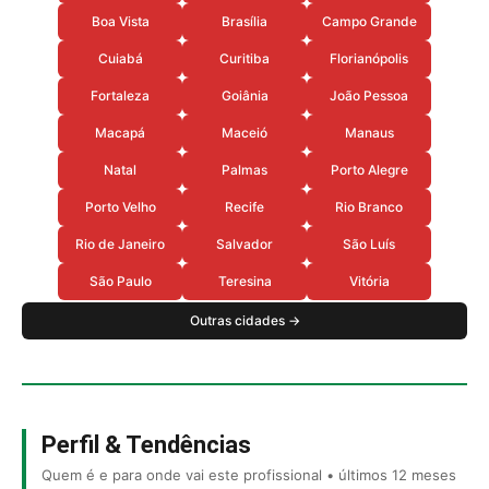
Boa Vista
Brasília
Campo Grande
Cuiabá
Curitiba
Florianópolis
Fortaleza
Goiânia
João Pessoa
Macapá
Maceió
Manaus
Natal
Palmas
Porto Alegre
Porto Velho
Recife
Rio Branco
Rio de Janeiro
Salvador
São Luís
São Paulo
Teresina
Vitória
Outras cidades →
Perfil & Tendências
Quem é e para onde vai este profissional • últimos 12 meses