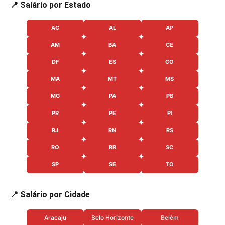
📍 Salário por Estado
AC
AL
AP
AM
BA
CE
DF
ES
GO
MA
MT
MS
MG
PA
PB
PR
PE
PI
RJ
RN
RS
RO
RR
SC
SP
SE
TO
📍 Salário por Cidade
Aracaju
Belo Horizonte
Belém