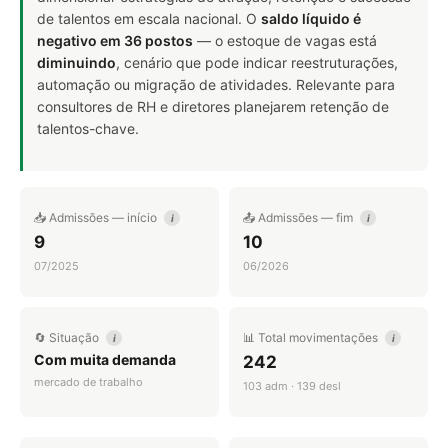
de talentos em escala nacional. O
saldo líquido é
negativo em 36 postos
— o estoque de vagas está
diminuindo
, cenário que pode indicar reestruturações,
automação ou migração de atividades. Relevante para
consultores de RH e diretores planejarem retenção de
talentos-chave.
📥 Admissões — início
📤 Admissões — fim
i
i
9
10
07/2025
06/2026
🔄 Situação
📊 Total movimentações
i
i
Com muita demanda
242
mercado de trabalho
103 adm · 139 desl