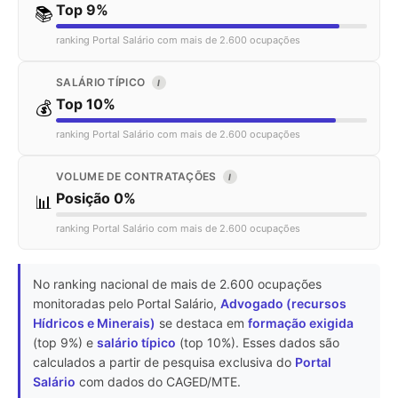
Top 9%
📚
ranking Portal Salário com mais de 2.600 ocupações
SALÁRIO TÍPICO
I
Top 10%
💰
ranking Portal Salário com mais de 2.600 ocupações
VOLUME DE CONTRATAÇÕES
I
Posição 0%
📊
ranking Portal Salário com mais de 2.600 ocupações
No ranking nacional de mais de 2.600 ocupações
monitoradas pelo Portal Salário,
Advogado (recursos
Hídricos e Minerais)
se destaca em
formação exigida
(top 9%) e
salário típico
(top 10%). Esses dados são
calculados a partir de pesquisa exclusiva do
Portal
Salário
com dados do CAGED/MTE.