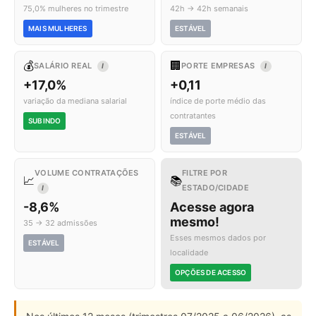
75,0% mulheres no trimestre
42h → 42h semanais
MAIS MULHERES
ESTÁVEL
💰
🏢
SALÁRIO REAL
PORTE EMPRESAS
I
I
+17,0%
+0,11
variação da mediana salarial
índice de porte médio das
contratantes
SUBINDO
ESTÁVEL
VOLUME CONTRATAÇÕES
FILTRE POR
📈
📚
ESTADO/CIDADE
I
-8,6%
Acesse agora
mesmo!
35 → 32 admissões
Esses mesmos dados por
ESTÁVEL
localidade
OPÇÕES DE ACESSO