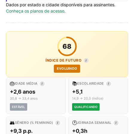
Dados por estado e cidade disponíveis para assinantes.
Conheça os planos de acesso
.
68
ÍNDICE DE FUTURO
I
EVOLUINDO
🎂
📚
IDADE MÉDIA
ESCOLARIDADE
I
I
+2,6 anos
+5,1
30,8 → 33,4 anos
14,9 → 20,0 (índice)
ESTÁVEL
QUALIFICANDO
👥
🕐
GÊNERO (% FEMININO)
JORNADA SEMANAL
I
I
+9,3 p.p.
+0,3h