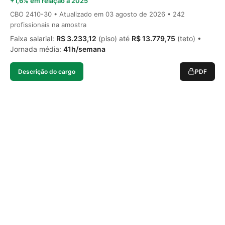
+1,6% em relação a 2025
CBO 2410-30 • Atualizado em
03 agosto de 2026
• 242
profissionais na amostra
Faixa salarial:
R$ 3.233,12
(piso) até
R$ 13.779,75
(teto) •
Jornada média:
41h/semana
Descrição do cargo
PDF