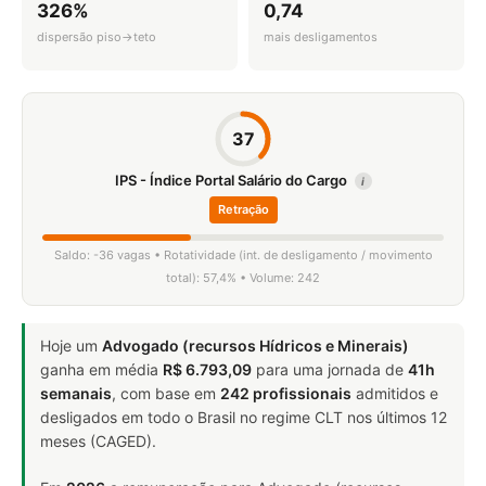
326%
0,74
dispersão piso→teto
mais desligamentos
37
IPS - Índice Portal Salário do Cargo
i
Retração
Saldo: -36 vagas • Rotatividade (int. de desligamento / movimento
total): 57,4% • Volume: 242
Hoje um
Advogado (recursos Hídricos e Minerais)
ganha em média
R$ 6.793,09
para uma jornada de
41h
semanais
, com base em
242 profissionais
admitidos e
desligados em todo o Brasil no regime CLT nos últimos 12
meses (CAGED).