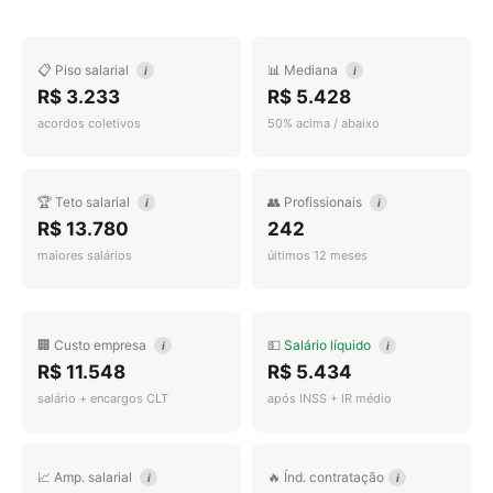
📋 Piso salarial
📊 Mediana
i
i
R$ 3.233
R$ 5.428
acordos coletivos
50% acima / abaixo
🏆 Teto salarial
👥 Profissionais
i
i
R$ 13.780
242
maiores salários
últimos 12 meses
🏢 Custo empresa
💵
Salário líquido
i
i
R$ 11.548
R$ 5.434
salário + encargos CLT
após INSS + IR médio
📈 Amp. salarial
🔥 Índ. contratação
i
i