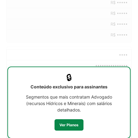
R$ •••••
R$ •••••
R$ •••••
R$ •••••
••••
•••••••••••••••
🔒
••h/sem
Conteúdo exclusivo para assinantes
R$ •••••
Segmentos que mais contratam Advogado
R$ •••••
(recursos Hídricos e Minerais) com salários
R$ •••••
detalhados.
R$ •••••
Ver Planos
R$ •••••