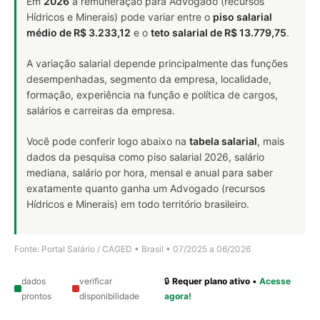
Em
2026
a remuneração para Advogado (recursos
Hídricos e Minerais) pode variar entre o
piso salarial
médio de R$ 3.233,12
e o
teto salarial de R$ 13.779,75
.
A variação salarial depende principalmente das funções
desempenhadas, segmento da empresa, localidade,
formação, experiência na função e política de cargos,
salários e carreiras da empresa.
Você pode conferir logo abaixo na
tabela salarial
, mais
dados da pesquisa como piso salarial 2026, salário
mediana, salário por hora, mensal e anual para saber
exatamente quanto ganha um Advogado (recursos
Hídricos e Minerais) em todo território brasileiro.
Fonte: Portal Salário / CAGED • Brasil • 07/2025 a 06/2026
dados
verificar
🔒
Requer plano ativo
•
Acesse
prontos
disponibilidade
agora!