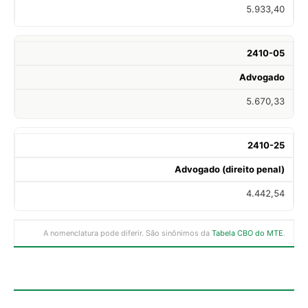
5.933,40
2410-05
Advogado
5.670,33
2410-25
Advogado (direito penal)
4.442,54
A nomenclatura pode diferir. São sinônimos da
Tabela CBO do MTE
.