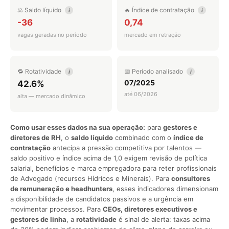
⚖️ Saldo líquido
🔥 Índice de contratação
i
i
-36
0,74
vagas geradas no período
mercado em retração
🔁 Rotatividade
📅 Período analisado
i
i
07/2025
42.6%
até 06/2026
alta — mercado dinâmico
Como usar esses dados na sua operação:
para
gestores e
diretores de RH
, o
saldo líquido
combinado com o
índice de
contratação
antecipa a pressão competitiva por talentos —
saldo positivo e índice acima de 1,0 exigem revisão de política
salarial, benefícios e marca empregadora para reter profissionais
de Advogado (recursos Hídricos e Minerais). Para
consultores
de remuneração e headhunters
, esses indicadores dimensionam
a disponibilidade de candidatos passivos e a urgência em
movimentar processos. Para
CEOs, diretores executivos e
gestores de linha
, a
rotatividade
é sinal de alerta: taxas acima