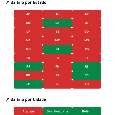
📍 Salário por Estado
AC
AL
AP
AM
BA
CE
DF
ES
GO
MA
MT
MS
MG
PA
PB
PR
PE
PI
RJ
RN
RS
RO
RR
SC
SP
SE
TO
📍 Salário por Cidade
Aracaju
Belo Horizonte
Belém