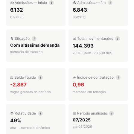
📥 Admissões — início
📤 Admissões — fim
i
i
6.132
6.843
07/2025
06/2026
🔄 Situação
📊 Total movimentações
i
i
Com altíssima demanda
144.393
mercado de trabalho
70.763 adm · 73.630 desl
⚖️ Saldo líquido
🔥 Índice de contratação
i
i
-2.867
0,96
vagas geradas no período
mercado em retração
🔁 Rotatividade
📅 Período analisado
i
i
07/2025
49%
até 06/2026
alta — mercado dinâmico