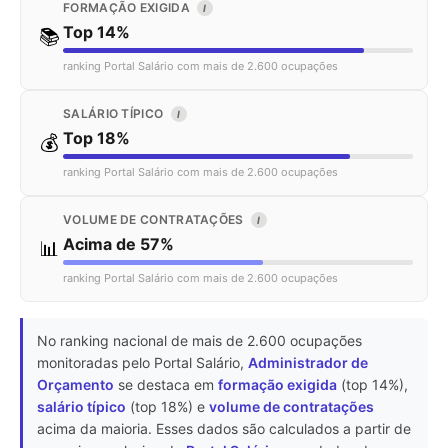
FORMAÇÃO EXIGIDA
I
Top 14%
📚
ranking Portal Salário com mais de 2.600 ocupações
SALÁRIO TÍPICO
I
Top 18%
💰
ranking Portal Salário com mais de 2.600 ocupações
VOLUME DE CONTRATAÇÕES
I
Acima de 57%
📊
ranking Portal Salário com mais de 2.600 ocupações
No ranking nacional de mais de 2.600 ocupações
monitoradas pelo Portal Salário,
Administrador de
Orçamento
se destaca em
formação exigida
(top 14%),
salário típico
(top 18%) e
volume de contratações
acima da maioria. Esses dados são calculados a partir de