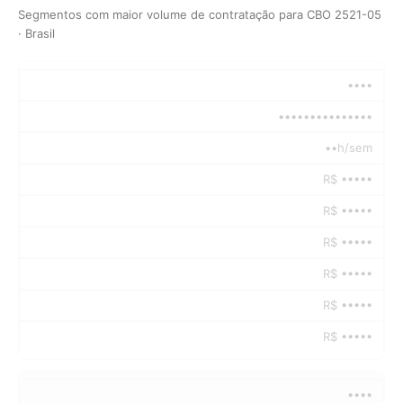
Segmentos com maior volume de contratação para CBO 2521-05
· Brasil
••••
•••••••••••••••
••h/sem
R$ •••••
R$ •••••
R$ •••••
R$ •••••
R$ •••••
R$ •••••
••••