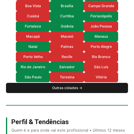
Boa Vista
Brasília
Campo Grande
Cuiabá
Curitiba
Florianópolis
Fortaleza
Goiânia
João Pessoa
Macapá
Maceió
Manaus
Natal
Palmas
Porto Alegre
Porto Velho
Recife
Rio Branco
Rio de Janeiro
Salvador
São Luís
São Paulo
Teresina
Vitória
Outras cidades →
Perfil & Tendências
Quem é e para onde vai este profissional • últimos 12 meses