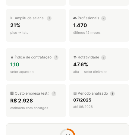
📊 Amplitude salarial
👥 Profissionais
i
i
21%
1.470
piso → teto
últimos 12 meses
🔥 Índice de contratação
🔁 Rotatividade
i
i
1,10
47.6%
setor aquecido
alta — setor dinâmico
🏢 Custo empresa (est.)
📅 Período analisado
i
i
07/2025
R$ 2.928
até 06/2026
estimado com encargos