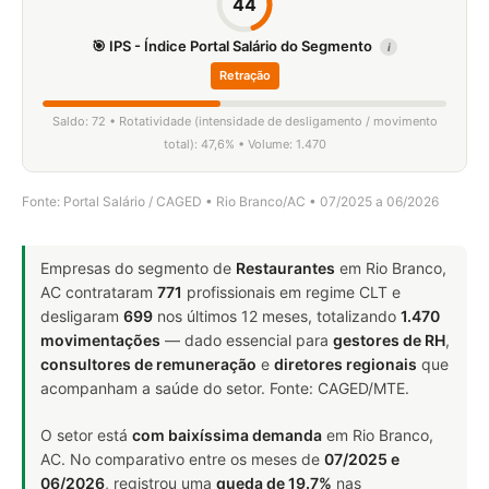
44
🎯 IPS - Índice Portal Salário do Segmento
i
Retração
Saldo: 72 • Rotatividade (intensidade de desligamento / movimento
total): 47,6% • Volume: 1.470
Fonte: Portal Salário / CAGED • Rio Branco/AC • 07/2025 a 06/2026
Empresas do segmento de
Restaurantes
em Rio Branco,
AC contrataram
771
profissionais em regime CLT e
desligaram
699
nos últimos 12 meses, totalizando
1.470
movimentações
— dado essencial para
gestores de RH
,
consultores de remuneração
e
diretores regionais
que
acompanham a saúde do setor. Fonte: CAGED/MTE.
O setor está
com baixíssima demanda
em Rio Branco,
AC. No comparativo entre os meses de
07/2025 e
06/2026
, registrou uma
queda de 19.7%
nas