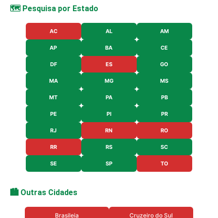
🗺️ Pesquisa por Estado
AC
AL
AM
AP
BA
CE
DF
ES
GO
MA
MG
MS
MT
PA
PB
PE
PI
PR
RJ
RN
RO
RR
RS
SC
SE
SP
TO
🏙️ Outras Cidades
Brasileia
Cruzeiro do Sul