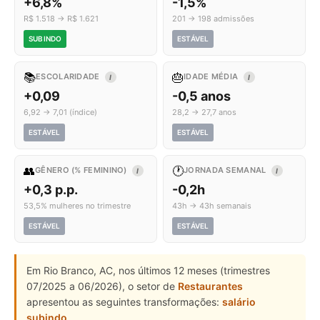
+6,8%
-1,5%
R$ 1.518 → R$ 1.621
201 → 198 admissões
SUBINDO
ESTÁVEL
📚
🎂
ESCOLARIDADE
IDADE MÉDIA
I
I
+0,09
-0,5 anos
6,92 → 7,01 (índice)
28,2 → 27,7 anos
ESTÁVEL
ESTÁVEL
👥
🕐
GÊNERO (% FEMININO)
JORNADA SEMANAL
I
I
+0,3 p.p.
-0,2h
53,5% mulheres no trimestre
43h → 43h semanais
ESTÁVEL
ESTÁVEL
Em Rio Branco, AC, nos últimos 12 meses (trimestres
07/2025 a 06/2026), o setor de
Restaurantes
apresentou as seguintes transformações:
salário
subindo
.