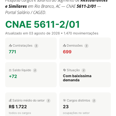
Pesquisa cargos e salários do segmento de
Restaurantes
e Similares
em Rio Branco, AC — CNAE
5611-2/01
—
Portal Salário / CAGED.
CNAE 5611-2/01
Atualizado em
03 agosto de 2026
• 1.470 movimentações
📥 Contratações
📤 Demissões
i
i
771
699
⚖️ Saldo líquido
🔄 Situação
i
i
Com baixíssima
+72
demanda
💰 Salário médio do setor
🎯 Cargos distintos
i
i
R$ 1.722
23
todos os cargos
ocupações no setor