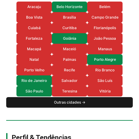
Aracaju
Belo Horizonte
Belém
Boa Vista
Brasília
Campo Grande
Cuiabá
Curitiba
Florianópolis
Fortaleza
Goiânia
João Pessoa
Macapá
Maceió
Manaus
Natal
Palmas
Porto Alegre
Porto Velho
Recife
Rio Branco
Rio de Janeiro
Salvador
São Luís
São Paulo
Teresina
Vitória
Outras cidades →
Perfil & Tendências