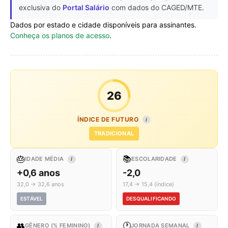
exclusiva do
Portal Salário
com dados do CAGED/MTE.
Dados por estado e cidade disponíveis para assinantes.
Conheça os planos de acesso
.
26
ÍNDICE DE FUTURO
I
TRADICIONAL
🎂
📚
IDADE MÉDIA
ESCOLARIDADE
I
I
+0,6 anos
-2,0
32,0 → 32,6 anos
17,4 → 15,4 (índice)
ESTÁVEL
DESQUALIFICANDO
👥
🕐
GÊNERO (% FEMININO)
JORNADA SEMANAL
I
I