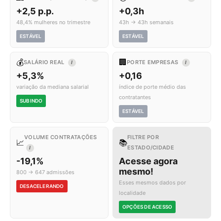
+2,5 p.p.
+0,3h
48,4% mulheres no trimestre
43h → 43h semanais
ESTÁVEL
ESTÁVEL
💰
🏢
SALÁRIO REAL
PORTE EMPRESAS
I
I
+5,3%
+0,16
variação da mediana salarial
índice de porte médio das
contratantes
SUBINDO
ESTÁVEL
VOLUME CONTRATAÇÕES
FILTRE POR
📈
📚
ESTADO/CIDADE
I
-19,1%
Acesse agora
mesmo!
800 → 647 admissões
Esses mesmos dados por
DESACELERANDO
localidade
OPÇÕES DE ACESSO