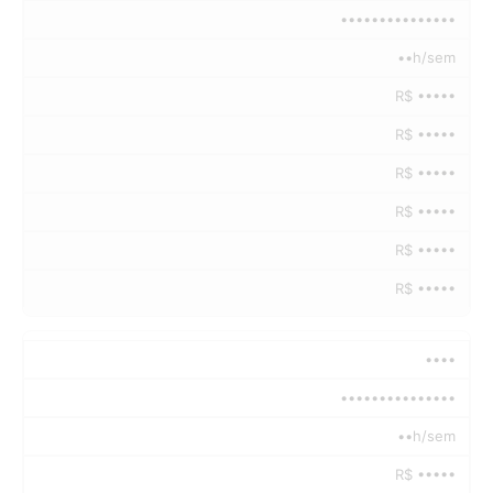
•••••••••••••••
••h/sem
R$ •••••
R$ •••••
R$ •••••
R$ •••••
R$ •••••
R$ •••••
••••
•••••••••••••••
••h/sem
R$ •••••