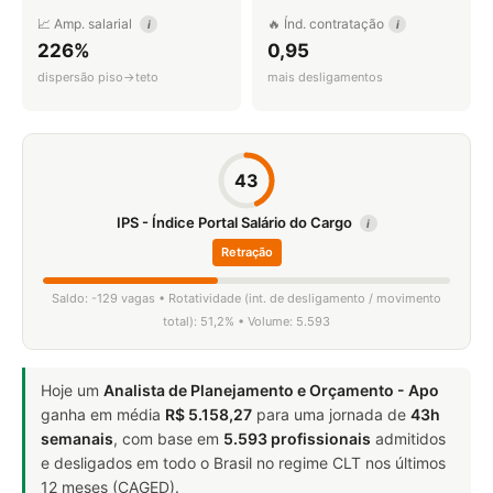
📈 Amp. salarial
🔥 Índ. contratação
i
i
226%
0,95
dispersão piso→teto
mais desligamentos
43
IPS - Índice Portal Salário do Cargo
i
Retração
Saldo: -129 vagas • Rotatividade (int. de desligamento / movimento
total): 51,2% • Volume: 5.593
Hoje um
Analista de Planejamento e Orçamento - Apo
ganha em média
R$ 5.158,27
para uma jornada de
43h
semanais
, com base em
5.593 profissionais
admitidos
e desligados em todo o Brasil no regime CLT nos últimos
12 meses (CAGED).