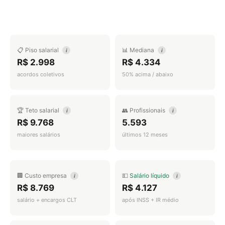
📋 Piso salarial
📊 Mediana
i
i
R$ 2.998
R$ 4.334
acordos coletivos
50% acima / abaixo
🏆 Teto salarial
👥 Profissionais
i
i
R$ 9.768
5.593
maiores salários
últimos 12 meses
🏢 Custo empresa
💵
Salário líquido
i
i
R$ 8.769
R$ 4.127
salário + encargos CLT
após INSS + IR médio