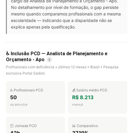
cargo de Analista de Planejamento e Orçamento - Apo.
No detalhamento por nível de formação, o gap persiste
mesmo quando comparamos profissionais com a mesma
escolaridade — indicando que a disparidade não se
explica apenas pela qualificação.
♿ Inclusão PCD — Analista de Planejamento e
Orçamento - Apo
i
Profissionais com deficiência • últimos 12 meses • Brasil • Pesquisa
exclusiva Portal Salário
♿ Profissionais PCD
💰 Salário médio PCD
50
R$ 8.213
na amostra
mensal
🕐 Jornada PCD
📊 Comparativo
42h
37.19%