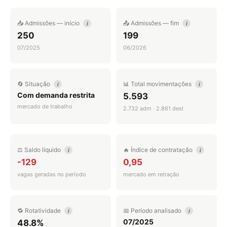
📥 Admissões — início
📤 Admissões — fim
i
i
250
199
07/2025
06/2026
🔄 Situação
📊 Total movimentações
i
i
Com demanda restrita
5.593
mercado de trabalho
2.732 adm · 2.861 desl
⚖️ Saldo líquido
🔥 Índice de contratação
i
i
-129
0,95
vagas geradas no período
mercado em retração
🔁 Rotatividade
📅 Período analisado
i
i
07/2025
48.8%