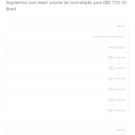
Segmentos com maior volume de contratação para CBO 1115-10 ·
Brasil
••••
•••••••••••••••
••h/sem
R$ •••••
R$ •••••
R$ •••••
R$ •••••
R$ •••••
R$ •••••
••••