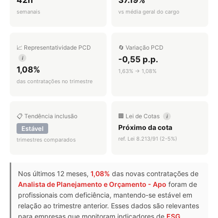
semanais
vs média geral do cargo
📈 Representatividade PCD
🔄 Variação PCD
-0,55 p.p.
i
1,08%
1,63% → 1,08%
das contratações no trimestre
📋 Tendência inclusão
🏢 Lei de Cotas
i
Próximo da cota
Estável
ref. Lei 8.213/91 (2-5%)
trimestres comparados
Nos últimos 12 meses,
1,08%
das novas contratações de
Analista de Planejamento e Orçamento - Apo
foram de
profissionais com deficiência, mantendo-se estável em
relação ao trimestre anterior. Esses dados são relevantes
para empresas que monitoram indicadores de
ESG