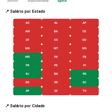
prontos
disponibilidade
agora!
📍 Salário por Estado
AC
AL
AP
AM
BA
CE
DF
ES
GO
MA
MT
MS
MG
PA
PB
PR
PE
PI
RJ
RN
RS
RO
RR
SC
SP
SE
TO
📍 Salário por Cidade