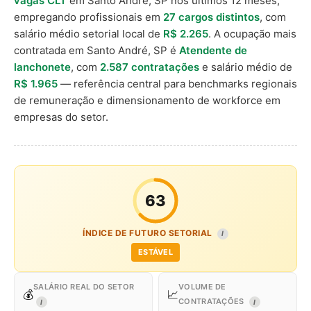
vagas CLT
em Santo André, SP nos últimos 12 meses,
empregando profissionais em
27 cargos distintos
, com
salário médio setorial local de
R$ 2.265
. A ocupação mais
contratada em Santo André, SP é
Atendente de
lanchonete
, com
2.587 contratações
e salário médio de
R$ 1.965
— referência central para benchmarks regionais
de remuneração e dimensionamento de workforce em
empresas do setor.
63
ÍNDICE DE FUTURO SETORIAL
I
ESTÁVEL
SALÁRIO REAL DO SETOR
VOLUME DE
💰
📈
CONTRATAÇÕES
I
I