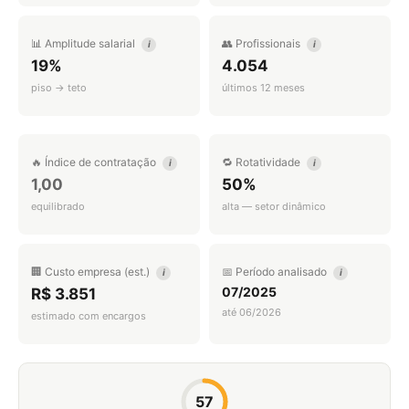
📊 Amplitude salarial
👥 Profissionais
i
i
19%
4.054
piso → teto
últimos 12 meses
🔥 Índice de contratação
🔁 Rotatividade
i
i
1,00
50%
equilibrado
alta — setor dinâmico
🏢 Custo empresa (est.)
📅 Período analisado
i
i
07/2025
R$ 3.851
até 06/2026
estimado com encargos
57