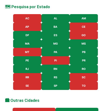
🗺️ Pesquisa por Estado
AC
AL
AM
AP
BA
CE
DF
ES
GO
MA
MG
MS
MT
PA
PB
PE
PI
PR
RJ
RN
RO
RR
RS
SC
SE
SP
TO
🏙️ Outras Cidades