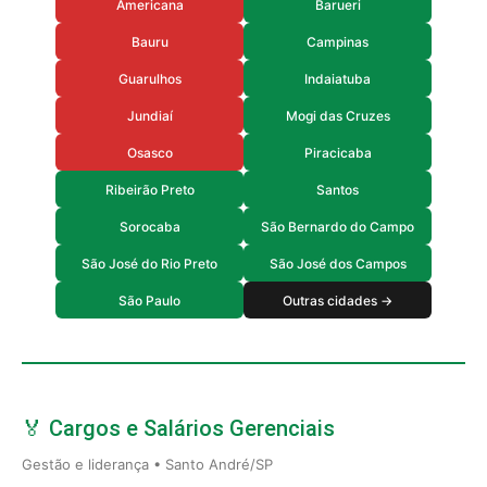
Americana
Barueri
Bauru
Campinas
Guarulhos
Indaiatuba
Jundiaí
Mogi das Cruzes
Osasco
Piracicaba
Ribeirão Preto
Santos
Sorocaba
São Bernardo do Campo
São José do Rio Preto
São José dos Campos
São Paulo
Outras cidades →
🏅 Cargos e Salários Gerenciais
Gestão e liderança • Santo André/SP