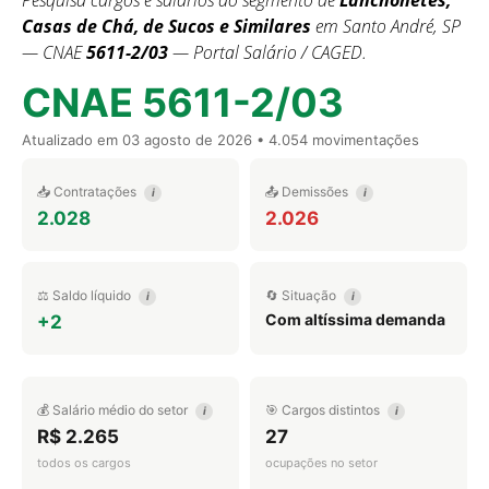
Pesquisa cargos e salários do segmento de
Lanchonetes,
Casas de Chá, de Sucos e Similares
em Santo André, SP
— CNAE
5611-2/03
— Portal Salário / CAGED.
CNAE 5611-2/03
Atualizado em
03 agosto de 2026
• 4.054 movimentações
📥 Contratações
📤 Demissões
i
i
2.028
2.026
⚖️ Saldo líquido
🔄 Situação
i
i
Com altíssima demanda
+2
💰 Salário médio do setor
🎯 Cargos distintos
i
i
R$ 2.265
27
todos os cargos
ocupações no setor