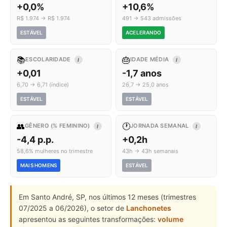
+0,0%
+10,6%
R$ 1.974 → R$ 1.974
491 → 543 admissões
ESTÁVEL
ACELERANDO
📚
🎂
ESCOLARIDADE
IDADE MÉDIA
I
I
+0,01
-1,7 anos
6,70 → 6,71 (índice)
26,7 → 25,0 anos
ESTÁVEL
ESTÁVEL
👥
🕐
GÊNERO (% FEMININO)
JORNADA SEMANAL
I
I
-4,4 p.p.
+0,2h
58,6% mulheres no trimestre
43h → 43h semanais
MAIS HOMENS
ESTÁVEL
Em Santo André, SP, nos últimos 12 meses (trimestres
07/2025 a 06/2026), o setor de
Lanchonetes
apresentou as seguintes transformações:
volume