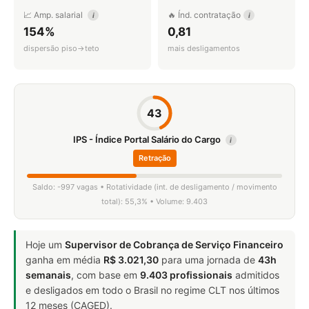
📈 Amp. salarial
🔥 Índ. contratação
i
i
154%
0,81
dispersão piso→teto
mais desligamentos
43
IPS - Índice Portal Salário do Cargo
i
Retração
Saldo: -997 vagas • Rotatividade (int. de desligamento / movimento
total): 55,3% • Volume: 9.403
Hoje um
Supervisor de Cobrança de Serviço Financeiro
ganha em média
R$ 3.021,30
para uma jornada de
43h
semanais
, com base em
9.403 profissionais
admitidos
e desligados em todo o Brasil no regime CLT nos últimos
12 meses (CAGED).