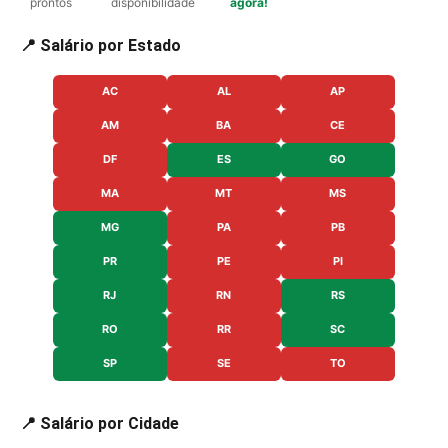
prontos
disponibilidade
agora!
📍 Salário por Estado
AC
AL
AP
AM
BA
CE
DF
ES
GO
MA
MT
MS
MG
PA
PB
PR
PE
PI
RJ
RN
RS
RO
RR
SC
SP
SE
TO
📍 Salário por Cidade