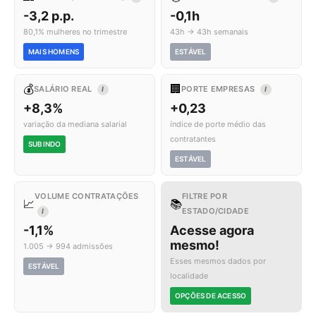
-3,2 p.p.
-0,1h
80,1% mulheres no trimestre
43h → 43h semanais
MAIS HOMENS
ESTÁVEL
💰
🏢
SALÁRIO REAL
PORTE EMPRESAS
I
I
+8,3%
+0,23
variação da mediana salarial
índice de porte médio das
contratantes
SUBINDO
ESTÁVEL
VOLUME CONTRATAÇÕES
FILTRE POR
📈
📚
ESTADO/CIDADE
I
-1,1%
Acesse agora
mesmo!
1.005 → 994 admissões
Esses mesmos dados por
ESTÁVEL
localidade
OPÇÕES DE ACESSO