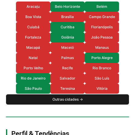
Aracaju
Belo Horizonte
Belém
Boa Vista
Brasília
Campo Grande
Cuiabá
Curitiba
Florianópolis
Fortaleza
Goiânia
João Pessoa
Macapá
Maceió
Manaus
Natal
Palmas
Porto Alegre
Porto Velho
Recife
Rio Branco
Rio de Janeiro
Salvador
São Luís
São Paulo
Teresina
Vitória
Outras cidades →
Perfil & Tendências