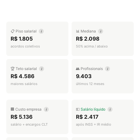
📋 Piso salarial
📊 Mediana
i
i
R$ 1.805
R$ 2.098
acordos coletivos
50% acima / abaixo
🏆 Teto salarial
👥 Profissionais
i
i
R$ 4.586
9.403
maiores salários
últimos 12 meses
🏢 Custo empresa
💵
Salário líquido
i
i
R$ 5.136
R$ 2.417
salário + encargos CLT
após INSS + IR médio