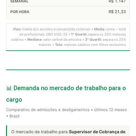
R$ 1.147
R$ 21,33
Piso:
média dos acordos e convenções coletivas •
Média:
soma ÷ total
de profissionais CBO 4102-25 •
1º Quartil:
separa os 25% menores
salários •
Mediana:
valor central da amostra •
3º Quartil:
separa os 25%
maiores •
Teto:
maiores salários com filtros exclusivos
📊 Demanda no mercado de trabalho para o
cargo
Comparativo de admissões e desligamentos • últimos 12 meses
• Brasil
O mercado de trabalho para
Supervisor de Cobrança de