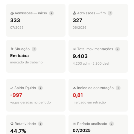
📥 Admissões — início
📤 Admissões — fim
i
i
333
327
07/2025
06/2026
🔄 Situação
📊 Total movimentações
i
i
Em baixa
9.403
mercado de trabalho
4.203 adm · 5.200 desl
⚖️ Saldo líquido
🔥 Índice de contratação
i
i
-997
0,81
vagas geradas no período
mercado em retração
🔁 Rotatividade
📅 Período analisado
i
i
07/2025
44.7%