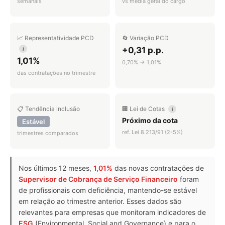
semanais
vs média geral do cargo
📈 Representatividade PCD
🔄 Variação PCD
+0,31 p.p.
i
1,01%
0,70% → 1,01%
das contratações no trimestre
📋 Tendência inclusão
🏢 Lei de Cotas
i
Próximo da cota
Estável
ref. Lei 8.213/91 (2-5%)
trimestres comparados
Nos últimos 12 meses,
1,01%
das novas contratações de
Supervisor de Cobrança de Serviço Financeiro
foram
de profissionais com deficiência, mantendo-se estável
em relação ao trimestre anterior. Esses dados são
relevantes para empresas que monitoram indicadores de
ESG
(Environmental, Social and Governance) e para o