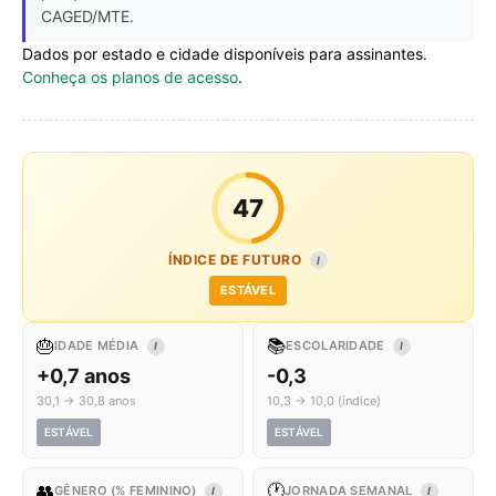
CAGED/MTE.
Dados por estado e cidade disponíveis para assinantes.
Conheça os planos de acesso
.
47
ÍNDICE DE FUTURO
I
ESTÁVEL
🎂
📚
IDADE MÉDIA
ESCOLARIDADE
I
I
+0,7 anos
-0,3
30,1 → 30,8 anos
10,3 → 10,0 (índice)
ESTÁVEL
ESTÁVEL
👥
🕐
GÊNERO (% FEMININO)
JORNADA SEMANAL
I
I