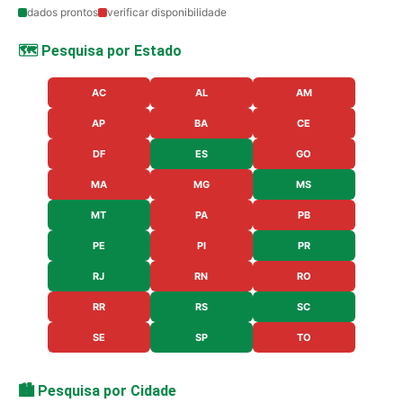
dados prontos
verificar disponibilidade
🗺️ Pesquisa por Estado
AC
AL
AM
AP
BA
CE
DF
ES
GO
MA
MG
MS
MT
PA
PB
PE
PI
PR
RJ
RN
RO
RR
RS
SC
SE
SP
TO
🏙️ Pesquisa por Cidade