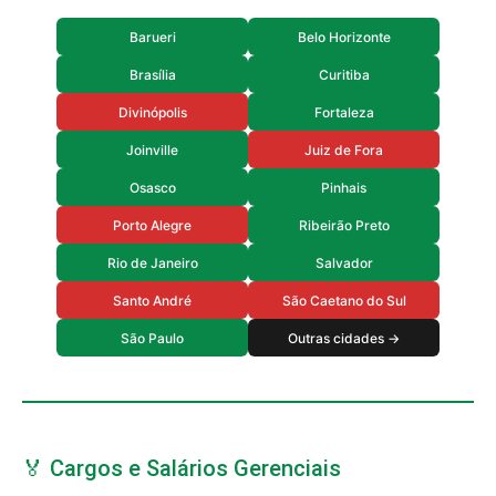
Barueri
Belo Horizonte
Brasília
Curitiba
Divinópolis
Fortaleza
Joinville
Juiz de Fora
Osasco
Pinhais
Porto Alegre
Ribeirão Preto
Rio de Janeiro
Salvador
Santo André
São Caetano do Sul
São Paulo
Outras cidades →
🏅 Cargos e Salários Gerenciais