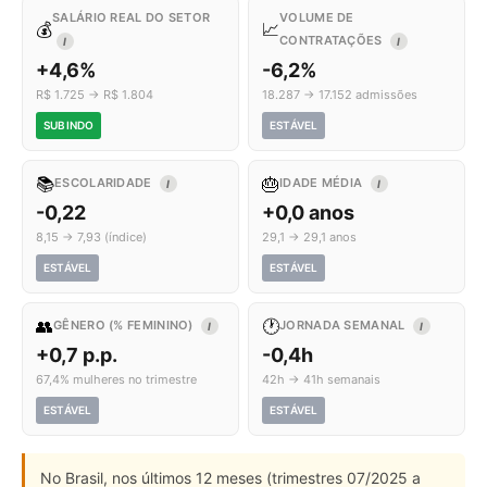
SALÁRIO REAL DO SETOR
VOLUME DE
💰
📈
CONTRATAÇÕES
I
I
+4,6%
-6,2%
R$ 1.725 → R$ 1.804
18.287 → 17.152 admissões
SUBINDO
ESTÁVEL
📚
🎂
ESCOLARIDADE
IDADE MÉDIA
I
I
-0,22
+0,0 anos
8,15 → 7,93 (índice)
29,1 → 29,1 anos
ESTÁVEL
ESTÁVEL
👥
🕐
GÊNERO (% FEMININO)
JORNADA SEMANAL
I
I
+0,7 p.p.
-0,4h
67,4% mulheres no trimestre
42h → 41h semanais
ESTÁVEL
ESTÁVEL
No Brasil, nos últimos 12 meses (trimestres 07/2025 a