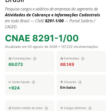
Pesquisa cargos e salários de empresas do segmento de
Atividades de Cobrança e Informações Cadastrais
em todo Brasil — CNAE
8291-1/00
— Portal Salário /
CAGED.
CNAE 8291-1/00
Atualizado em
03 agosto de 2026
• 137.222 movimentações
📥 Contratações
📤 Demissões
i
i
69.073
68.149
⚖️ Saldo líquido
🔄 Situação
i
i
Em baixa
+924
💰 Salário médio do setor
🎯 Cargos distintos
i
i