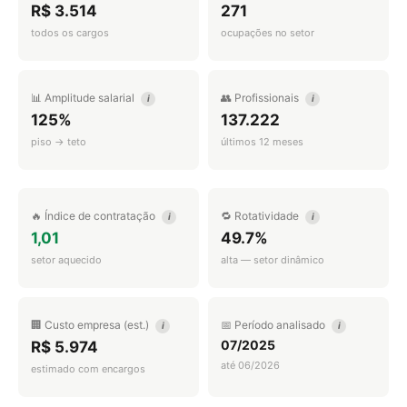
R$ 3.514
271
todos os cargos
ocupações no setor
📊 Amplitude salarial
👥 Profissionais
i
i
125%
137.222
piso → teto
últimos 12 meses
🔥 Índice de contratação
🔁 Rotatividade
i
i
1,01
49.7%
setor aquecido
alta — setor dinâmico
🏢 Custo empresa (est.)
📅 Período analisado
i
i
07/2025
R$ 5.974
até 06/2026
estimado com encargos