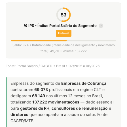
53
🎯 IPS - Índice Portal Salário do Segmento
i
Estável
Saldo: 924 • Rotatividade (intensidade de desligamento / movimento
total): 49,7% • Volume: 137.222
Fonte: Portal Salário / CAGED • Brasil • 07/2025 a 06/2026
Empresas do segmento de
Empresas de Cobrança
contrataram
69.073
profissionais em regime CLT e
desligaram
68.149
nos últimos 12 meses no Brasil,
totalizando
137.222 movimentações
— dado essencial
para
gestores de RH
,
consultores de remuneração
e
diretores
que acompanham a saúde do setor. Fonte:
CAGED/MTE.